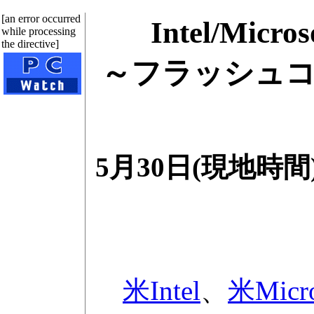
[an error occurred
Intel/Mi
while processing
the directive]
～フラッシュコ
5月30日(現地時間
米Intel
、
米Micro