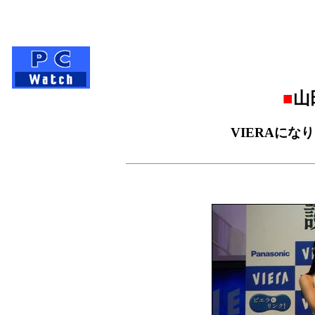
■
山田
VIERAになり