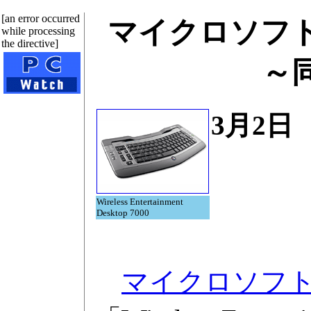
[an error occurred
マイクロソフト、
while processing
the directive]
～
3月2日
Wireless Entertainment
Desktop 7000
マイクロソフ