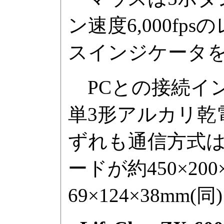
ン速度6,000f
スインジケータ
PCとの接続イン
単3形アルカリ乾
ずれも通信方式はB
ードが約450×20
69×124×38mm(同