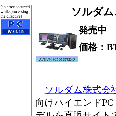
[an error occurred
ソルダム
while processing
the directive]
発売中
価格：B
ALTIUM FC500 STUDIO
ソルダム株式会
向けハイエンドPC「
デルを直販サイト