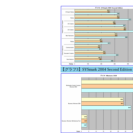
【グラフ3】SYSmark 2004 Second Edition