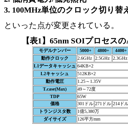
3. 100MHz単位のクロック切り替
といった点が変更されている。
【表1】65nm SOIプロセスのAt
モデルナンバー
5000+
4800+
4400+
動作クロック
2.6GHz
2.5GHz
2.3GHz
L1データキャッシュ
64KB×2
L2キャッシュ
512KB×2
動作電圧
1.25～1.35V
T.case(Max)
49～72度
TDP
65W
価格
301ドル
271ドル
214ド
トランジスタ数
1億5,380万
ダイサイズ
126平方mm