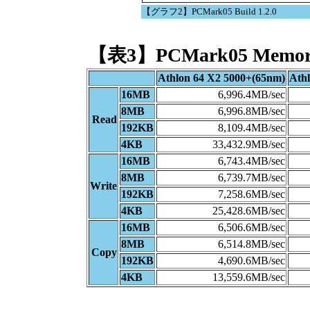
【グラフ2】PCMark05 Build 1.2.0
【表3】PCMark05 Memor
Athlon 64 X2 5000+(65nm)
Ath
16MB
6,996.4MB/sec
8MB
6,996.8MB/sec
Read
192KB
8,109.4MB/sec
4KB
33,432.9MB/sec
16MB
6,743.4MB/sec
8MB
6,739.7MB/sec
Write
192KB
7,258.6MB/sec
4KB
25,428.6MB/sec
16MB
6,506.6MB/sec
8MB
6,514.8MB/sec
Copy
192KB
4,690.6MB/sec
4KB
13,559.6MB/sec