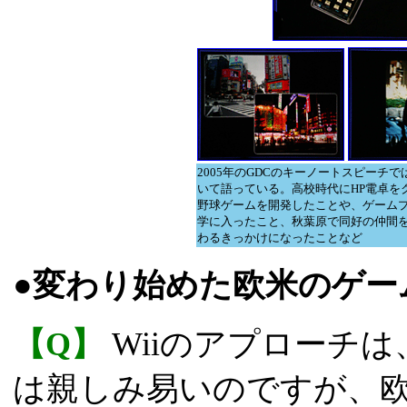
2005年のGDCのキーノートスピーチ
いて語っている。高校時代にHP電卓を
野球ゲームを開発したことや、ゲーム
学に入ったこと、秋葉原で同好の仲間を
わるきっかけになったことなど
●変わり始めた欧米のゲー
【Q】
Wiiのアプローチ
は親しみ易いのですが、