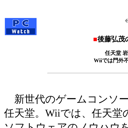
■
後藤弘茂の
任天堂 
Wiiでは門
新世代のゲームコンソール
任天堂。Wiiでは、任天
ソフトウェアのノウハウ