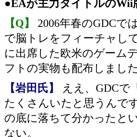
●EAが主力タイトルのWi
【Q】
2006年春のGDC
で脳トレをフィーチャし
に出席した欧米のゲーム
フトの実物も配布しまし
【岩田氏】
ええ、GDCで
たくさんいたと思うんで
の底に落ちて分かったと
ない。