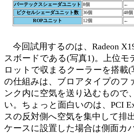
バーテックスシェーダユニット
8個
←
ピクセルシェーダユニット数
36個
48個
ROPユニット
12個
←
今回試用するのは、Radeon X19
スボードである(写真1)。上位モ
ロットで収まるクーラーを搭載(
の仕組みは、ブロアタイプのフ
ンク内に空気を送り込むもので
い。ちょっと面白いのは、PCI Ex
スの反対側へ空気を集中して排
ケースに設置した場合は側面カ