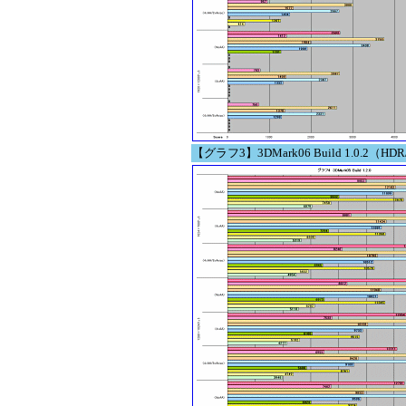
【グラフ3】3DMark06 Build 1.0.2（HDR