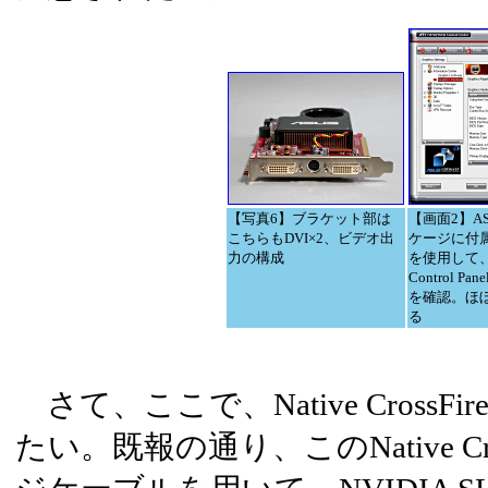
【写真6】ブラケット部は
【画面2】AS
こちらもDVI×2、ビデオ出
ケージに付
力の構成
を使用して、C
Control P
を確認。ほ
る
さて、ここで、Native Cross
たい。既報の通り、このNative Cr