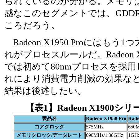
られているのが分かる。メモリは
感なこのセグメントでは、GDD
ころだろう。
Radeon X1950 Proにはも
れがプロセスルールだ。Radeon X1
では初めて80nmプロセスを採
れにより消費電力削減の効果な
結果は後述したい。
【表1】Radeon X1900
製品名
Radeon X1950 Pro
Rade
コアクロック
575MHz
650
メモリクロック/データレート
690MHz/1.38GHz
1GH