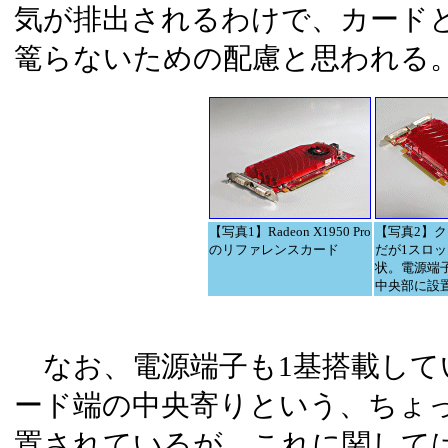
気が排出されるわけで、カード
篭らないための配慮と思われる
【写真1】Radeon X1950 Pro
【写真2】
のリファレンスカード
だが1スロ
状。電源端
中央部に設
なお、電源端子も1基搭載して
ード端の中央寄りという、ちょ
置されているが、これに関して