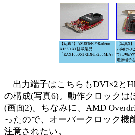
【写真4】ASUSTeKのRadeon
【写真5
X1650 XT搭載製品
ム向けの
「EAX1650XT/2DHT/256M/A」
ては初めてPC
電源端子
出力端子はこちらもDVI×2とH
の構成(写真6)。動作クロック
(画面2)。ちなみに、AMD Over
ったので、オーバークロック機
注意されたい。