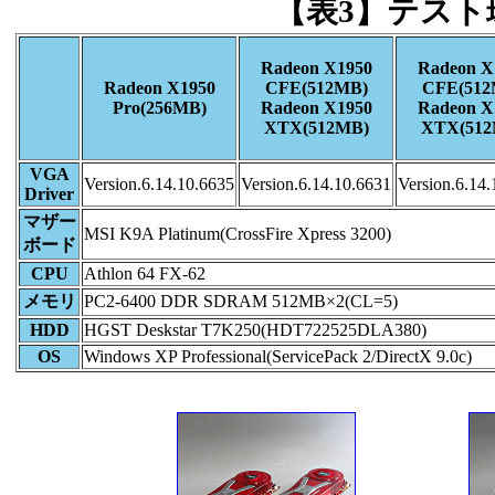
【表3】テスト
Radeon X1950
Radeon X
Radeon X1950
CFE(512MB)
CFE(512
Pro(256MB)
Radeon X1950
Radeon X
XTX(512MB)
XTX(512
VGA
Version.6.14.10.6635
Version.6.14.10.6631
Version.6.14
Driver
マザー
MSI K9A Platinum(CrossFire Xpress 3200)
ボード
CPU
Athlon 64 FX-62
メモリ
PC2-6400 DDR SDRAM 512MB×2(CL=5)
HDD
HGST Deskstar T7K250(HDT722525DLA380)
OS
Windows XP Professional(ServicePack 2/DirectX 9.0c)