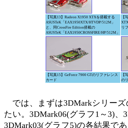
【写真13】Radeon X1950 XTXを搭載する
【写
ASUSTeK「EAX1950XTX/HTVDP/512M」
XTX
と、同CrossFire Edition搭載の
リ
ASUSTeK「EAX1950CROSSFIRE/HP/512M」
【写真15】GeForce 7900 GTのリファレンス
【写真
カード
の
では、まずは3DMarkシリー
たい。3DMark06(グラフ1～3)、3
3DMark03(グラフ5)の各結果で