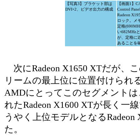
【写真3】ブラケット部は
【画面1】CA
DVI×2、ビデオ出力の構成
Control P
Radeon X1
ロック。メ
定格(690M
い682MH
が、定格に
あることを
次にRadeon X1650 XTだ
リームの最上位に位置付けられ
AMDにとってこのセグメントは
れたRadeon X1600 XTが長
うやく上位モデルとなるRadeon X1
た。