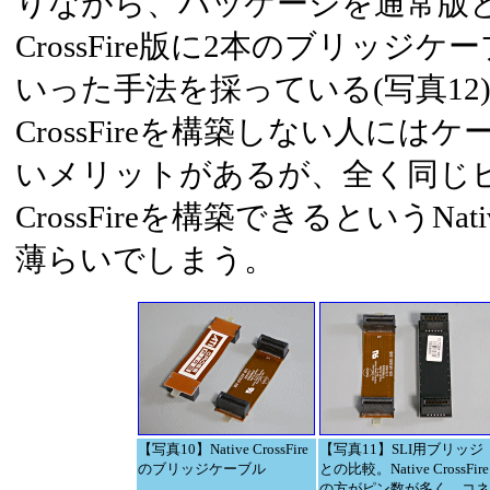
りながら、パッケージを通常版とCr
CrossFire版に2本のブリッジ
いった手法を採っている(写真12
CrossFireを構築しない人に
いメリットがあるが、全く同じ
CrossFireを構築できるというNativ
薄らいでしまう。
【写真10】Native CrossFire
【写真11】SLI用ブリッジ
のブリッジケーブル
との比較。Native CrossFire
の方がピン数が多く、コネ