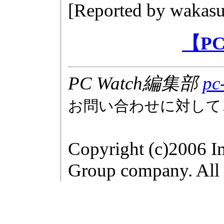
[Reported by
wakasu
【P
PC Watch編集部
pc
お問い合わせに対して
Copyright (c)2006 I
Group company. All r