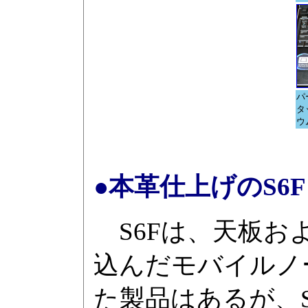
パ
タ
ウ
●本革仕上げのS6F
S6Fは、天板お
込んだモバイルノ
た製品はあるが、S