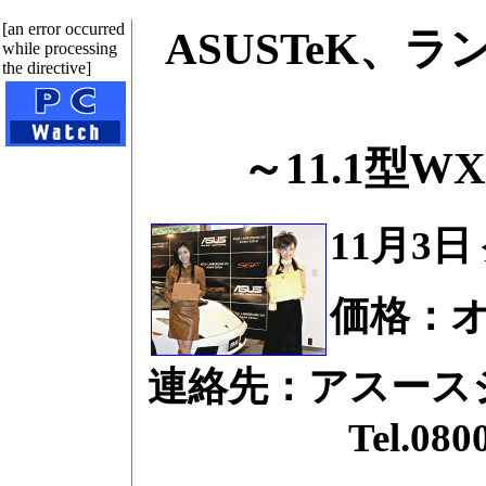
[an error occurred
ASUSTeK、
while processing
the directive]
～11.1型
11月3日
価格：
連絡先：アスース
Tel.0800-12