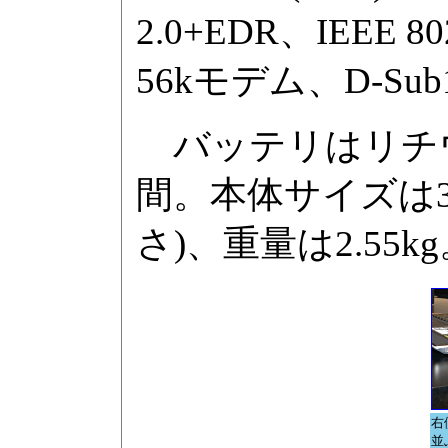
2.0+EDR、IEEE 80
56kモデム、D-S
バッテリはリチウ
間。本体サイズは331
さ)、重量は2.55k
右
並