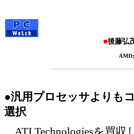
■
後藤弘茂
AMD
●汎用プロセッサよりも
選択
ATI Technologiesを