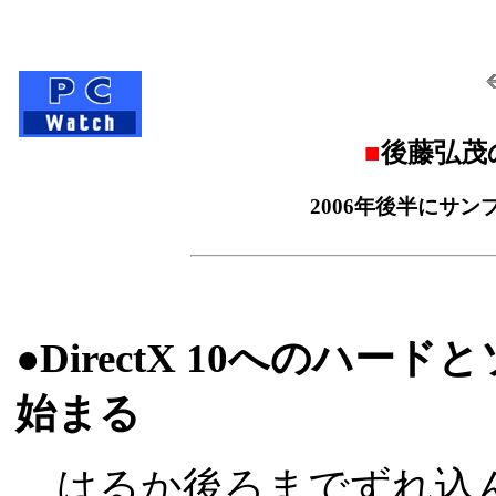
■
後藤弘茂の
2006年後半にサンプ
●DirectX 10へのハー
始まる
はるか後ろまでずれ込んでしまっ