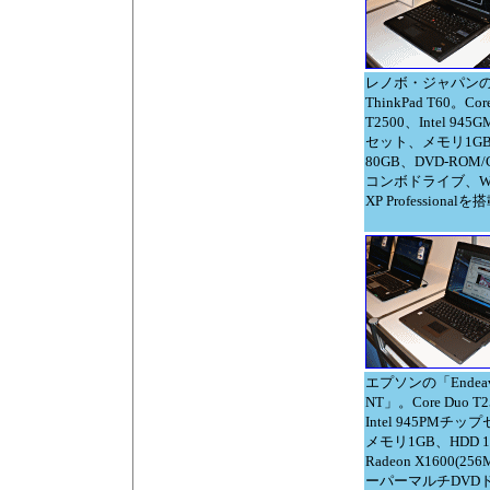
レノボ・ジャパン
ThinkPad T60。Cor
T2500、Intel 94
セット、メモリ1GB
80GB、DVD-ROM/
コンボドライブ、Win
XP Professionalを
エプソンの「Endeav
NT」。Core Duo T
Intel 945PMチ
メモリ1GB、HDD 1
Radeon X1600(25
ーパーマルチDVD