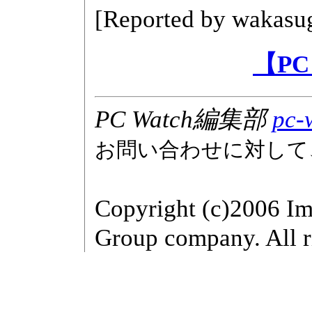
[Reported by
wakasug
【PC
PC Watch編集部
pc-
お問い合わせに対して
Copyright (c)2006 Im
Group company. All r