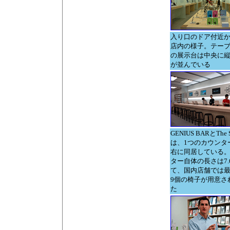
入り口のドア付近
店内の様子。テー
の展示台は中央に縦
が並んでいる
GENIUS BARとThe S
は、1つのカウンタ
右に同居している
ター自体の長さは7.
て、国内店舗では
9個の椅子が用意さ
た