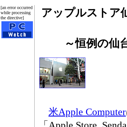
[an error occurred
アップルストア仙
while processing
the directive]
～恒例の仙
米Apple Computer
「Apple Store, S