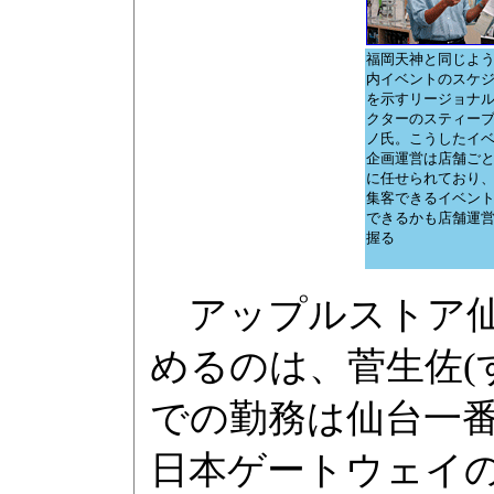
福岡天神と同じよ
内イベントのスケ
を示すリージョナ
クターのスティー
ノ氏。こうしたイ
企画運営は店舗ご
に任せられており
集客できるイベン
できるかも店舗運
握る
アップルストア仙
めるのは、菅生佐(
での勤務は仙台一
日本ゲートウェイ