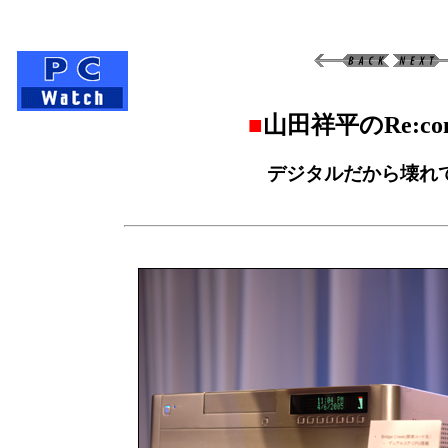
■
山田祥平のRe:confi
デジタルだから壊れ