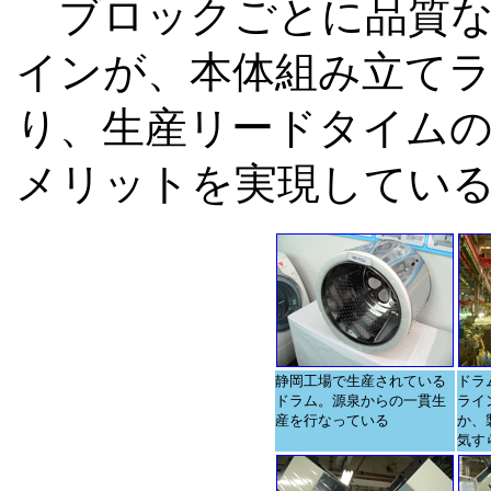
ブロックごとに品質な
インが、本体組み立てラ
り、生産リードタイム
メリットを実現してい
静岡工場で生産されている
ドラ
ドラム。源泉からの一貫生
ライ
産を行なっている
か、
気す