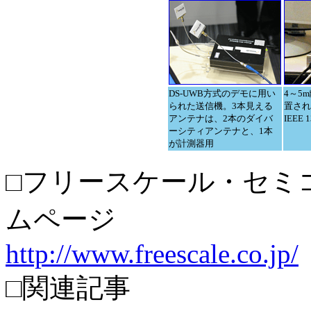
DS-UWB方式のデモに用い
4～5
られた送信機。3本見える
置され
アンテナは、2本のダイバ
IEEE
ーシティアンテナと、1本
が計測器用
□フリースケール・セミ
ムページ
http://www.freescale.co.jp/
□関連記事