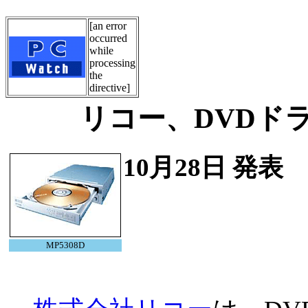
[an error
occurred
while
processing
the
directive]
リコー、DVDド
10月28日 発表
MP5308D