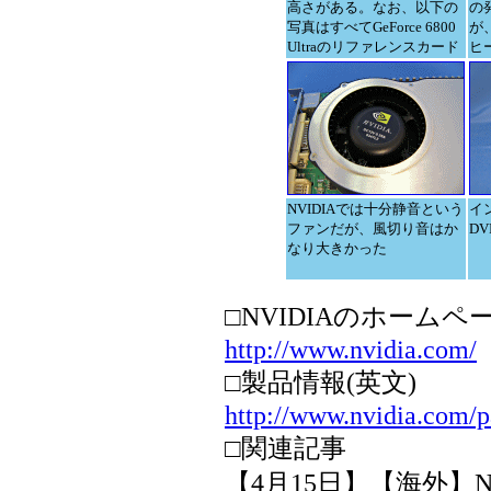
高さがある。なお、以下の
の
写真はすべてGeForce 6800
が
Ultraのリファレンスカード
ヒ
NVIDIAでは十分静音という
イ
ファンだが、風切り音はか
DV
なり大きかった
□NVIDIAのホームペー
http://www.nvidia.com/
□製品情報(英文)
http://www.nvidia.com/
□関連記事
【4月15日】【海外】N