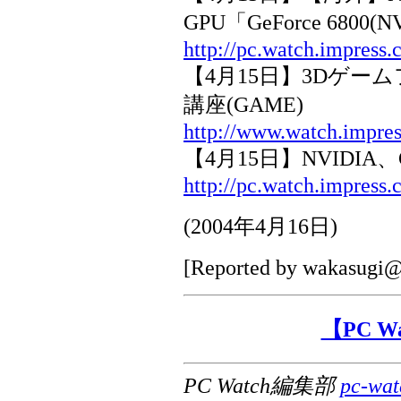
GPU「GeForce 6800
http://pc.watch.impress
【4月15日】3Dゲームファ
講座(GAME)
http://www.watch.impres
【4月15日】NVIDIA、
http://pc.watch.impress.
(
2004年4月16日
)
[Reported by
wakasugi@i
【PC 
PC Watch編集部
pc-wat