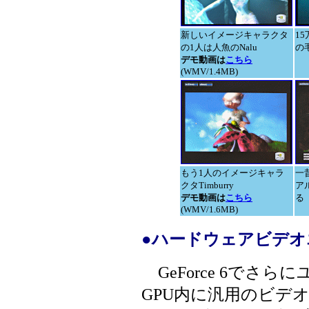
新しいイメージキャラクタ
1
の1人は人魚のNalu
の
デモ動画は
こちら
(WMV/1.4MB)
もう1人のイメージキャラ
一
クタTimburry
ア
デモ動画は
こちら
る
(WMV/1.6MB)
●ハードウェアビデオ
GeForce 6でさら
GPU内に汎用のビデ