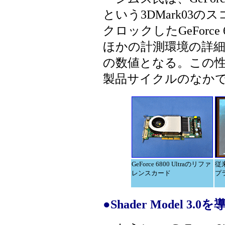
という3DMark03
クロックしたGeForce
ほかの計測環境の詳
の数値となる。この
製品サイクルのなか
GeForce 6800 Ultraのリファ
従
レンスカード
プ
●Shader Model 3.0を