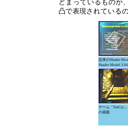
どまっているものが、Sha
凸で表現されている
従来のShader Mod
Shader Model 3
ゲーム「FarCry
の画面