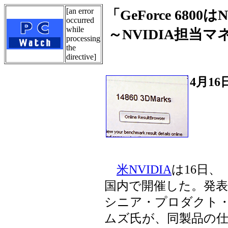
[an error
「GeForce 68
occurred
while
～NVIDIA担当マネ
processing
the
directive]
4月16
米NVIDIA
は16日、
国内で開催した。発表
シニア・プロダクト
ムズ氏が、同製品の