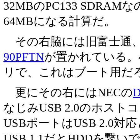
32MBのPC133 SDR
64MBになる計算だ。
その右脇には旧富士通、現S
90PFTN
が置かれている。4
リで、これはブート用だ
更にその右にはNECの
D
なじみUSB 2.0のホス
USBポートはUSB 2.
USB 1.1だとHDDを繋い