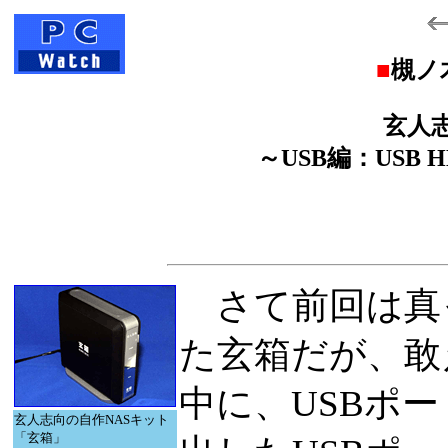
■
槻ノ
玄人
～USB編：USB HDD
さて前回は真
た玄箱だが、敢
中に、USBポ
玄人志向の自作NASキット
「玄箱」