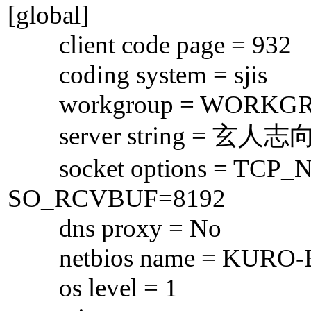
[global]
client code page = 932
coding system = sjis
workgroup = WORKG
server string = 玄人志
socket options = TCP
SO_RCVBUF=8192
dns proxy = No
netbios name = KURO
os level = 1