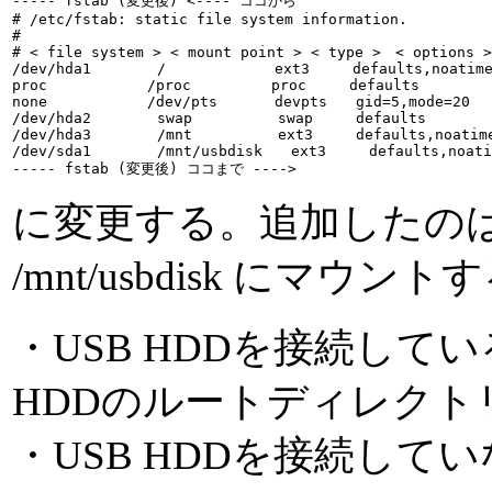
----- fstab (変更後) <---- ココから

# /etc/fstab: static file system information.

#

# < file system > < mount point > < type >　< options
/dev/hda1　　　　 /　　　　　　　 ext3　　　defaults,noatime,e
proc　　　　　　　/proc　　　　　 proc　　　defaults　　　　　
none　　　　　　　/dev/pts　　　　devpts　　gid=5,mode=20
/dev/hda2　　　　 swap　　　　　　swap　　　defaults　　　　
/dev/hda3　　　　 /mnt　　　　　　ext3　　　defaults,noati
/dev/sda1　　　　 /mnt/usbdisk　　ext3　　　defaults,noa
----- fstab (変更後) ココまで ---->
に変更する。追加したのは最後
/mnt/usbdisk にマ
・USB HDDを接続している
HDDのルートディレクト
・USB HDDを接続してい