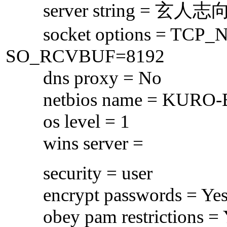
server string = 玄人志
socket options = TCP
SO_RCVBUF=8192
dns proxy = No
netbios name = KURO
os level = 1
wins server =
security = user
encrypt passwords = Ye
obey pam restrictions = 