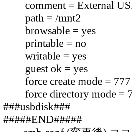
comment = External U
path = /mnt2
browsable = yes
printable = no
writable = yes
guest ok = yes
force create mode = 777
force directory mode = 
###usbdisk###
#####END#####