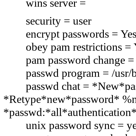
wins server =
security = user
encrypt passwords = Ye
obey pam restrictions = 
pam password change = 
passwd program = /usr/b
passwd chat = *New*pas
*Retype*new*password* %n
*passwd:*all*authentication
unix password sync = ye