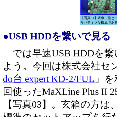
【写真01】表側。割と
サバティブな構成であ
●USB HDDを繋いで見る
では早速USB HDDを
よう。今回は株式会社セ
do台 expert KD-2/FUL
」を
回使ったMaXLine Plus I
【写真03】。玄箱の方は、MaX