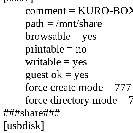
comment = KURO-BOX S
path = /mnt/share
browsable = yes
printable = no
writable = yes
guest ok = yes
force create mode = 777
force directory mode = 
###share###
[usbdisk]