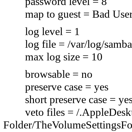
password level = 8
map to guest = Bad Use
log level = 1
log file = /var/log/samba
max log size = 10
browsable = no
preserve case = yes
short preserve case = ye
veto files = /.AppleDeskt
Folder/TheVolumeSettingsFo