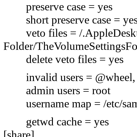
preserve case = yes
short preserve case = ye
veto files = /.AppleDeskt
Folder/TheVolumeSettingsFo
delete veto files = yes
invalid users = @wheel, m
admin users = root
username map = /etc/sam
getwd cache = yes
[share]