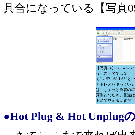
具合になっている【写真0
【写真04】“kuro-box
うホスト名ではな
く“\\192.168.1.66”と
アドレスを使っている
は、ちょっと筆者の環
変則的なため。普通は
ト名で見えるはずだ
●Hot Plug & Hot Unplu