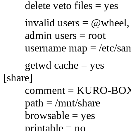
delete veto files = yes
invalid users = @wheel, m
admin users = root
username map = /etc/sam
getwd cache = yes
[share]
comment = KURO-BOX S
path = /mnt/share
browsable = yes
printable = no