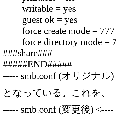
writable = yes
guest ok = yes
force create mode = 777
force directory mode = 
###share###
#####END#####
----- smb.conf (オリジナル
となっている。これを、
----- smb.conf (変更後) <-