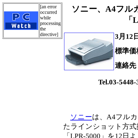
[an error
ソニー、A4フル
occurred
while
「L
processing
the
directive]
3月1
標準価格
連絡先
Tel.
Tel.03-5448-3
ソニー
は、A4フル
たラインショット方式
「LPR-5000」を1