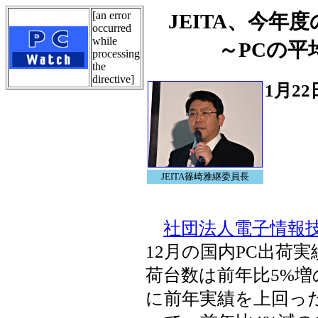
[an error
JEITA、今年
occurred
while
～PCの平
processing
the
directive]
1月22
JEITA篠崎雅継委員長
社団法人電子情報技術
12月の国内PC出荷
荷台数は前年比5%増の1
に前年実績を上回っ