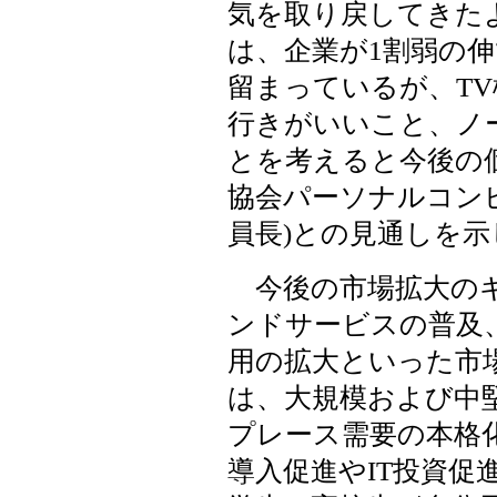
気を取り戻してきたよ
は、企業が1割弱の
留まっているが、TV
行きがいいこと、ノ
とを考えると今後の
協会パーソナルコン
員長)との見通しを示
今後の市場拡大のキ
ンドサービスの普及
用の拡大といった市
は、大規模および中
プレース需要の本格
導入促進やIT投資促