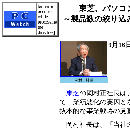
[an error
東芝、パソコ
occurred
while
～製品数の絞り込
processing
the
directive]
9月16
岡村正社長
東芝
の岡村正社長は
て、業績悪化の要因と
抜本的な事業戦略の見
岡村社長は、「当社