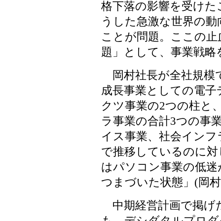
格下落の影響を受けた
うした急激な世界の動
ことが問題。ここの止
題」として、事業戦略
岡村社長が全社規模で
成長事業としての電子
クツ事業の2つの柱と
ラ事業の合計3つの事
イス事業、社会インフ
で推移しているのに対
はパソコン事業の低迷
つまづいた状態」(岡
中期経営計画で掲げ
も、デシダタルプロダ