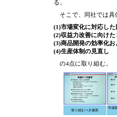
る。
そこで、同社では具
(1)市場変化に対応し
(2)収益力改善に向け
(3)商品開発の効率化
(4)生産体制の見直し
の4点に取り組む。
市場
取り組むべき施策