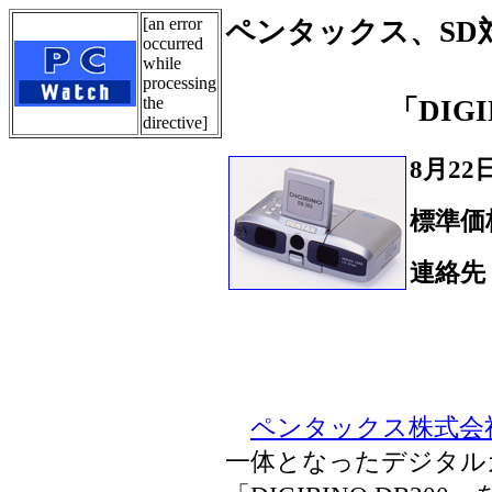
[an error
ペンタックス、SD
occurred
while
processing
the
「DIGI
directive]
8月22
標準価
連絡先
Tel.
ペンタックス株式会
一体となったデジタル