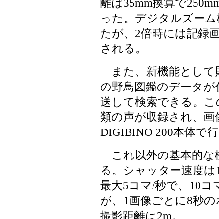
離は35mm換算で250
った。デジタルズーム
たが、2倍時には記録画素
される。
また、新機能として財
の野鳥図鑑のデータが
送して検索できる。この
類の声が収録され、画
DIGIBINO 200本体
これ以外の基本的な機
る。シャッター速度は1/8
最大5コマ/秒で、10
が、1画像ごとに8秒
撮影距離は2m。