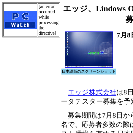
[an error
エッジ、Lindows
occurred
while
processing
the
directive]
7月8
日本語版のスクリーンショット
エッジ株式会社
は8日
ータテスター募集を予
募集期間は7月8日から
名で、応募者多数の際