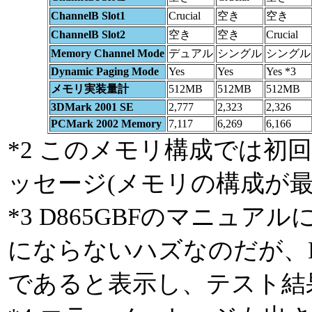
ChannelB Slot1
Crucial
空き
空き
ChannelB Slot2
空き
空き
Crucial
Memory Channel Mode
デュアル
シングル
シングル
Dynamic Paging Mode
Yes
Yes
Yes *3
メモリ実装量計
512MB
512MB
512MB
3DMark 2001 SE
2,777
2,323
2,326
PCMark 2002 Memory
7,117
6,269
6,166
*2 このメモリ構成では初回
ッセージ(メモリの構成が最
*3 D865GBFのマニュアルによる
にならないハズなのだが、BIOSは
であると表示し、テスト結