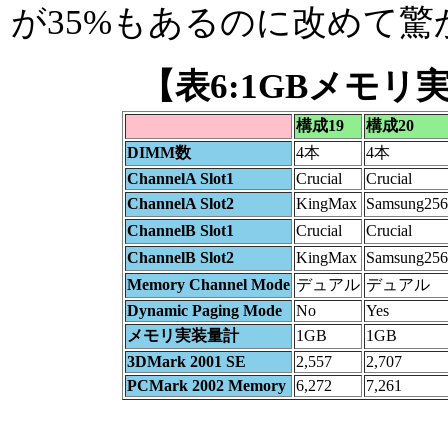
が35%もあるのに改めて驚
【表6:1GBメモ
構成19
構成20
DIMM数
4本
4本
ChannelA Slot1
Crucial
Crucial
ChannelA Slot2
KingMax
Samsung256
ChannelB Slot1
Crucial
Crucial
ChannelB Slot2
KingMax
Samsung256
Memory Channel Mode
デュアル
デュアル
Dynamic Paging Mode
No
Yes
メモリ実装量計
1GB
1GB
3DMark 2001 SE
2,557
2,707
PCMark 2002 Memory
6,272
7,261