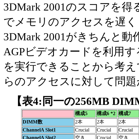
3DMark 2001のスコ
でメモリのアクセスを遅くし
3DMark 2001がきちん
AGPビデオカードを利用すると
を実行できることから考え
らのアクセスに対して問題
【表4:同一の256MB D
構成5
構成6 *2
構成7
DIMM数
2本
2本
2本
ChannelA Slot1
Crucial
Crucial
Crucial
ChannelA Slot2
空き
Crucial
空き