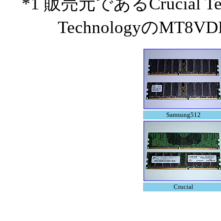
*1 販売元であるCrucial T
TechnologyのMT8V
Samsung512
Crucial