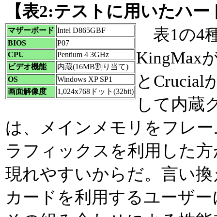
【表2:テストに用いたハー
表1の4種の
マザーボード
Intel D865GBF
BIOS
P07
KingMax
CPU
Pentium 4 3GHz
ビデオ機能
内蔵(16MB割り当て)
とCruci
OS
Windows XP SP1
画面解像度
1,024x768ドット(32bit)
して内蔵
は、メインメモリをフレー
ラフィックスを利用した方
現れやすいからだ。言い換
カードを利用するユーザー