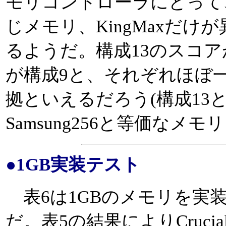
モリコントローラにとって、Cru
じメモリ、KingMaxだ
るようだ。構成13のスコア
が構成9と、それぞれほぼ
拠といえるだろう(構成13と構
Samsung256と等価なメ
●1GB実装テスト
表6は1GBのメモリを実
だ。表5の結果によりCrucia