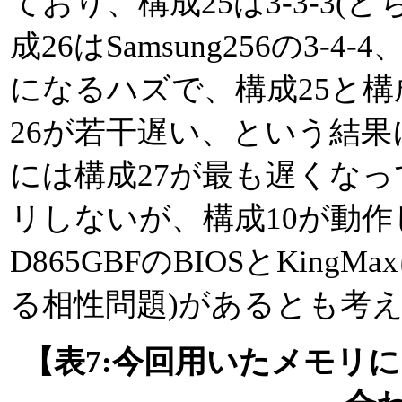
ており、構成25は3-3-3
成26はSamsung256の3-4-4
になるハズで、構成25と構
26が若干遅い、という結
には構成27が最も遅くな
リしないが、構成10が動
D865GBFのBIOSとKin
る相性問題)があるとも考
【表7:今回用いたメモリによ