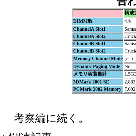
合
構成2
DIMM数
4本
ChannelA Slot1
Sams
ChannelA Slot2
Cruci
ChannelB Slot1
Sams
ChannelB Slot2
Cruci
Memory Channel Mode
デュ
Dynamic Paging Mode
No
メモリ実装量計
1.5G
3DMark 2001 SE
2,883
PCMark 2002 Memory
7,002
考察編に続く。