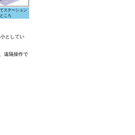
てステーション
ところ
最小としてい
、遠隔操作で