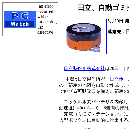
[an error
日立、自動ゴミ
occurred
while
5月29日 
processing
the
連絡先：
directive]
お買い
Tel.01
日立製作所株式会社
は29日、
同機は日立製作所が、
日立ホー
の。部屋の地図を自動で作成し、
で伸びる可動吸口を備え、部屋の
ニッケル水素バッテリを内蔵し、
動速度は40cm/secで、6畳間
「充電ゴミ捨てステーション」に
大型ボックスに自動的に排出する