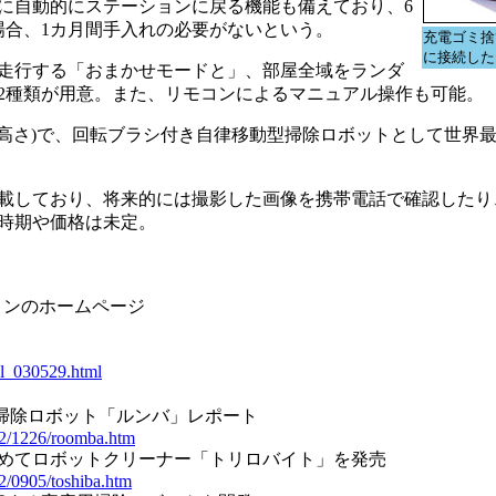
に自動的にステーションに戻る機能も備えており、6
場合、1カ月間手入れの必要がないという。
充電ゴミ捨
に接続した
走行する「おまかせモードと」、部屋全域をランダ
2種類が用意。また、リモコンによるマニュアル操作も可能。
直径×高さ)で、回転ブラシ付き自律移動型掃除ロボットとして世界
載しており、将来的には撮影した画像を携帯電話で確認したり
時期や価格は未定。
ョンのホームページ
hl_030529.html
0円のお掃除ロボット「ルンバ」レポート
002/1226/roomba.htm
で初めてロボットクリーナー「トリロバイト」を発売
02/0905/toshiba.htm