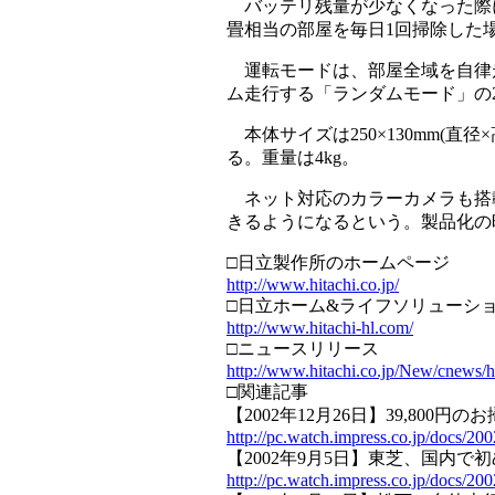
バッテリ残量が少なくなった際
畳相当の部屋を毎日1回掃除した
運転モードは、部屋全域を自律
ム走行する「ランダムモード」の
本体サイズは250×130mm(
る。重量は4kg。
ネット対応のカラーカメラも搭
きるようになるという。製品化の
□日立製作所のホームページ
http://www.hitachi.co.jp/
□日立ホーム&ライフソリューシ
http://www.hitachi-hl.com/
□ニュースリリース
http://www.hitachi.co.jp/New/cnews/
□関連記事
【2002年12月26日】39,80
http://pc.watch.impress.co.jp/docs/2
【2002年9月5日】東芝、国内
http://pc.watch.impress.co.jp/docs/20