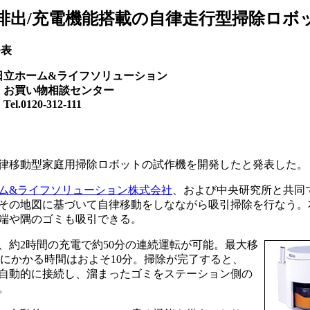
排出/充電機能搭載の自律走行型掃除ロボ
発表
日立ホーム&ライフソリューション
物相談センター
20-312-111
自律移動型家庭用掃除ロボットの試作機を開発したと発表した。
ム&ライフソリューション株式会社
、および中央研究所と共同
その地図に基づいて自律移動をしなながら吸引掃除を行なう。
端や隅のゴミも吸引できる。
約2時間の充電で約50分の連続運転が可能。最大移
の掃除にかかる時間はおよそ10分。掃除が完了すると、
自動的に接続し、溜まったゴミをステーション側の
。