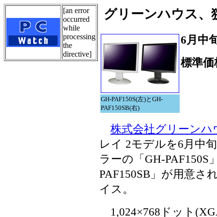
[an error
グリーンハウス、狭
occurred
while
processing
6月中
the
directive]
標準価
GH-PAF150S(左)とGH-
PAF150SB(右)
株式会社グリーンハ
レイ 2モデルを6月中
ラーの「GH-PAF15
PAF150SB」が用
イス。
1,024×768ドット(X