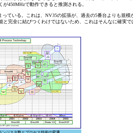
くが450MHzで動作できると推測される。
まっている。これは、NV35の拡張が、過去の5番台よりも規模
能と完全に結びつくわけではないため、これはそんなに確実では
トランジスタ数とプロセス技術の変遷