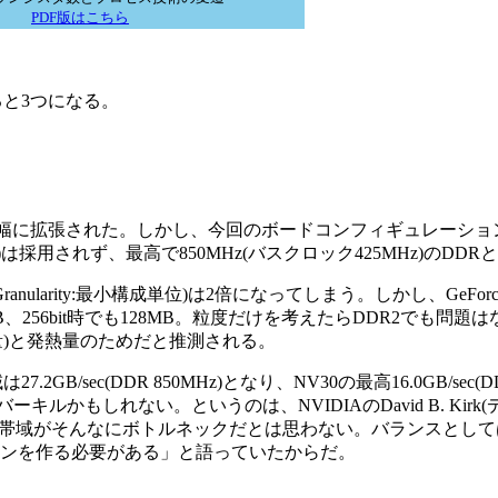
PDF版はこちら
と3つになる。
it幅に拡張された。しかし、今回のボードコンフィギュレーションで
0MHz)は採用されず、最高で850MHz(バスクロック425MHz)のDD
rity:最小構成単位)は2倍になってしまう。しかし、GeForce F
64MB、256bit時でも128MB。粒度だけを考えたらDDR2でも問
量)と発熱量のためだと推測される。
c(DDR 850MHz)となり、NV30の最高16.0GB/sec(DDR2
かもしれない。というのは、NVIDIAのDavid B. Kirk
状では、メモリ帯域がそんなにボトルネックだとは思わない。バランスとし
インを作る必要がある」と語っていたからだ。