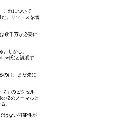
た。これについて
雑だ。リソースを増
ては数千万が必要に
いる。しかし、
lew氏)と説明す
なるのは、まだ先に
or+Z」のピクセル
or+Zのノーマルピ
する。
Uではない可能性が