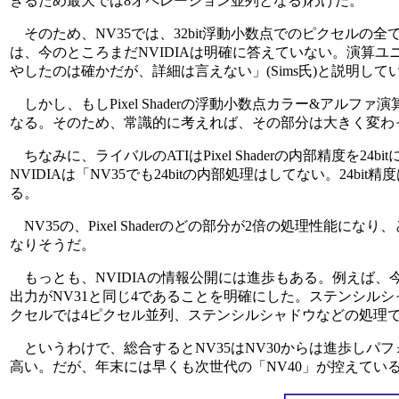
きるため最大では8オペレーション並列となる)わけだ。
そのため、NV35では、32bit浮動小数点でのピクセルの
は、今のところまだNVIDIAは明確に答えていない。演算
やしたのは確かだが、詳細は言えない」(Sims氏)と説明して
しかし、もしPixel Shaderの浮動小数点カラー&アル
なる。そのため、常識的に考えれば、その部分は大きく変わ
ちなみに、ライバルのATIはPixel Shaderの内部精度を
NVIDIAは「NV35でも24bitの内部処理はしてない。24b
る。
NV35の、Pixel Shaderのどの部分が2倍の処理性
なりそうだ。
もっとも、NVIDIAの情報公開には進歩もある。例えば、今回のGeFo
出力がNV31と同じ4であることを明確にした。ステンシルシャ
クセルでは4ピクセル並列、ステンシルシャドウなどの処理で
というわけで、総合するとNV35はNV30からは進歩しパ
高い。だが、年末には早くも次世代の「NV40」が控えてい