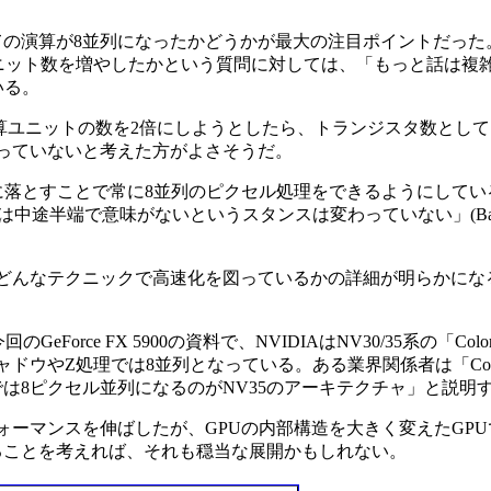
全ての演算が8並列になったかどうかが最大の注目ポイントだっ
ユニット数を増やしたかという質問に対しては、「もっと話は複
いる。
ファ演算ユニットの数を2倍にしようとしたら、トランジスタ数とし
っていないと考えた方がよさそうだ。
24bitに落とすことで常に8並列のピクセル処理をできるようにして
it精度は中途半端で意味がないというスタンスは変わっていない」(Bal
能になり、どんなテクニックで高速化を図っているかの詳細が明らかに
rce FX 5900の資料で、NVIDIAはNV30/35系の「Col
ドウやZ処理では8並列となっている。ある業界関係者は「Col
は8ピクセル並列になるのがNV35のアーキテクチャ」と説明
フォーマンスを伸ばしたが、GPUの内部構造を大きく変えたGP
ることを考えれば、それも穏当な展開かもしれない。