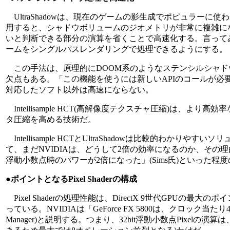
UltraShadowは、現在のゲームの影生成でポピュラー
用すると、シャドウボリュームのジオメトリが非常に複雑になる
いと判断できる部分の演算を省くことで高速化する。言って
ームをシングルパスレンダリングで処理できるようにする。
この手法は、原理的にDOOM系のようなステンシルシャド
欠点もある。「この機能を使うには新しいAPIのコールが必要になる」(NVI
対応したソフト以外は高速にならない。
Intellisample HCT(高解像度テクスチャ圧縮)は、
タ圧縮を高める技術だ。
Intellisample HCTとUltraShadowは比較的わかりや
て、まだNVIDIAは、どうして2倍の効率になるのか、そ
浮動小数点時のパワーが2倍になった」(Sims氏)といった程
●ポイントとなるPixel Shaderの構成
Pixel Shaderの処理性能は、DirectX 9世代GPUの最大
っている。NVIDIAは「GeForce FX 5800は、クロック当たり4つの浮
Manager)と説明する。つまり、32bit浮動小数点Pixe