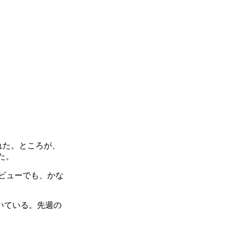
れた。ところが、
った。
タビューでも、かな
働いている。先週の