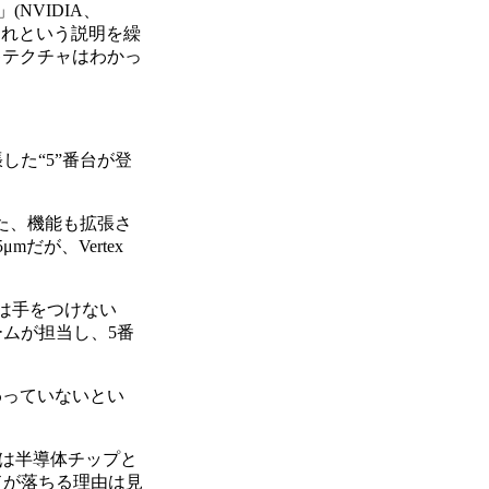
NVIDIA、
に聞いてくれという説明を繰
キテクチャはわかっ
した“5”番台が登
。また、機能も拡張さ
μmだが、Vertex
は手をつけない
ムが担当し、5番
わっていないとい
には半導体チップと
ドが落ちる理由は見