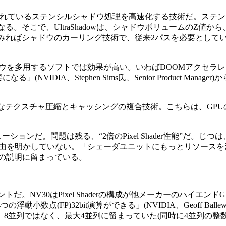
に使われているステンシルシャドウ処理を高速化する技術だ。ステ
。そこで、UltraShadowは、シャドウボリュームのZ値か
みればシャドウのカーリング技術で、従来2パスを必要として
ウを多用するソフトでは効果が高い。いわばDOOMアクセラ
DIA、Stephen Sims氏、Senior Product Manage
より高効率なテクスチャ圧縮とキャッシングの複合技術。こちらは、G
すいソリューションだ。問題は残る、“2倍のPixel Shader性能”だ。
の理由を明かしていない。「シェーダユニットにもっとリソース
度の説明に留まっている。
のポイントだ。NV30はPixel Shaderの構成が他メーカーのハイエ
動小数点(FP)32bit演算ができる」(NVIDIA、Geoff Ballew氏、
lの演算は、8並列ではなく、最大4並列に留まっていた(同時に4並列の