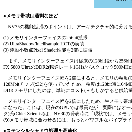
●メモリ帯域は過剰なほど
NV35の機能拡張のポイントは、アーキテクチャ的に分ける
(1) メモリインターフェイスの256bit拡張
(2) UltraShadow/Intellisample HCTの実装
(3) 浮動小数点Pixel Shader性能を2倍に拡張
まず、メモリインターフェイスは従来の128bit幅から256b
FX 5800 UltraのDDR2(転送レート1GHz/バスクロック50
メモリインターフェイス幅を2倍にすると、メモリの粒度(Granula
128Mbitチップ(x32)を使っていたため、粒度は128bit時に
DDRメモリにしたのは、単純にコスト(＋もしかすると供給
メモリインターフェイス幅を2倍にしたため、生メモリ帯域は27.2GB/se
になった。これは、現在のGPUでは最高だが、実際にはオーバーキル
ク)氏(Chief Scientist)は、NV30の発表時に「現
の)メモリ帯域に合わせるには、もっとパワフルなパイプラ
●ステンシルシャドウ処理を高速化