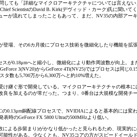
質問しても「詳細なマイクロアーキテクチャについては言えない」(
。詳細はChief ScientistのDavid B. Kirk(デヴィッド・カーク)氏
ビューが流れてしまったこともあって、まだ、NV35の内部アー
台が登場、その6カ月後にプロセス技術を微細化したり機能を拡張
15)ではプロセスが0.18μmへと縮小し、微細化により動作周波数が向上
e 3(NV20)からGeForce 4Ti(NV25)ではプロセスは同じ0.15
数も5,700万から6,300万へと約10%増えた。
受け継ぐ形で開発している。マイクロアーキテクチャの根本に
改良を加えるのが常だった。つまり、0番台は大規模な開発チー
。
0.13μm銅配線プロセスで、NVIDIAによると基本的には変
表時のGeForce FX 5800 Ultraの500MHzより低い。
波数による歩留まり)がかなり低かったと見られるため、現実的
可能性がある。少なくとも、NV35コアの方がスピードイール