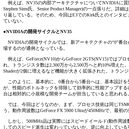
例えば、NV35の内部アーキテクチャについてNVIDIAに
Stephen Sims氏、Senior Product Manager)の一点張りだ
り返している。そのため、今回はE3でのKirk氏とのインタ
ていない。
●NVIDIAの開発サイクルとNV35
NVIDIAの開発サイクルでは、新アーキテクチャの“0”番
場するのが通例となっている。
例えば、GeForce(NV10)からGeForce 2GTS(NV
れ、トランジスタ数は2,300万から2,500万へと約10%増えた。GeForc
Shaderが2個に増えるなど機能が大きく拡張された。トランジスタ
このように、基本的に、0番台から5番台へは、基本設計を
が、性能のボトルネックを排除して効率的に性能アップする
台は相対的に小規模な開発チームが担当していると思われる
では、今回はどうなのか。まず、プロセス技術は同じTSMCの
う。動作周波数はGeForce FX 5900 Ultraが450MHzで、最初の発
しかし、500MHz品は実際にはスピードイールド(動作周
してのスピード派生は変わっていないか、逆に向上している