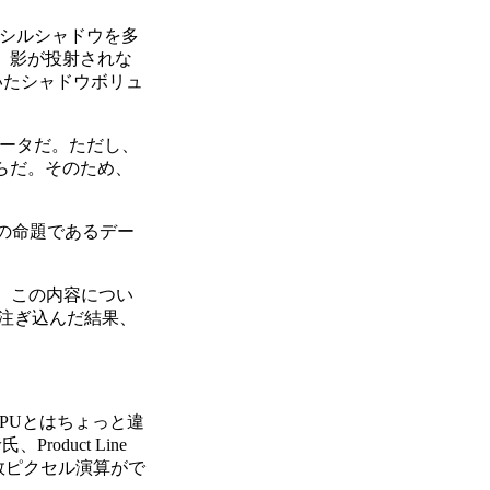
ンシルシャドウを多
ら、影が投射されな
いたシャドウボリュ
レータだ。ただし、
r)からだ。そのため、
PUの命題であるデー
じつは、この内容につい
を注ぎ込んだ結果、
ンドGPUとはちょっと違
Product Line
整数ピクセル演算がで