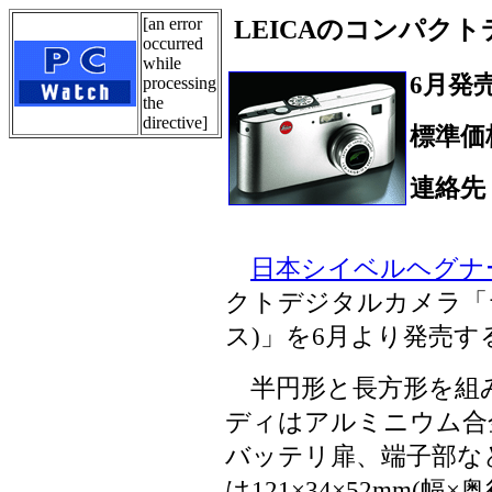
[an error
LEICAのコンパクト
occurred
while
6月発
processing
the
directive]
標準価
連絡先
Tel.
日本シイベルヘグナ
クトデジタルカメラ「ラ
ス)」を6月より発売
半円形と長方形を組
ディはアルミニウム合
バッテリ扉、端子部な
は121×34×52mm(幅