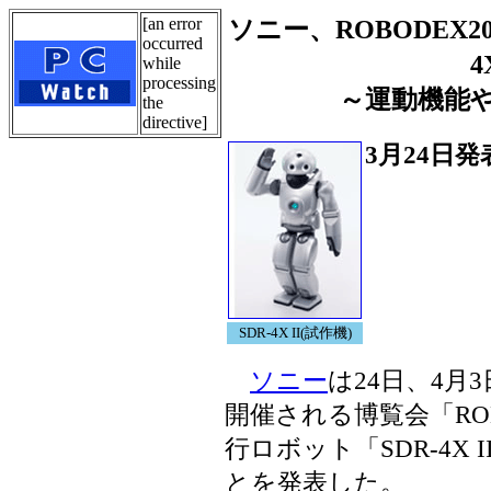
[an error
ソニー、ROBODEX2
occurred
4
while
processing
～運動機能
the
directive]
3月24日発
SDR-4X II(試作機)
ソニー
は24日、4月
開催される博覧会「ROB
行ロボット「SDR-4X
とを発表した。