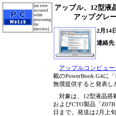
[an error
アップル、12型液晶搭載
occurred
while
アップグレ
processing
the
directive]
2月14
連絡先
Tel.
アップルコンピュー
載のPowerBook G4
無償提供すると発表し
対象は、12型液晶搭載のPo
およびCTO製品「Z07
日まで。発送は2月上