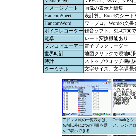
Media Player
MPEG-1、WAV、MP3
イメージノート
画像の表示と編集
HancomSheet
表計算。Excelのシー
HancomWord
ワープロ。Wordの文
ボイスレコーダー
録音ソフト。SL-C70
電卓
レート変換機能あり
ブンコビューアー
電子ブックリーダー
世界時計
地図クリックで現地時
時計
ストップウォッチ機能
ターミナル
文字サイズ、文字/背景
アドレス帳の一覧表示は、
Outlook
名前以外に2つの項目を選
と、シンクロ
んで表示できる