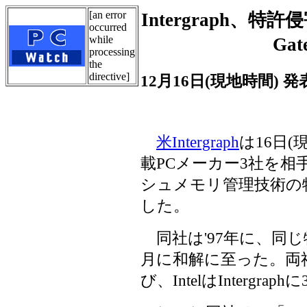
[an error
Intergraph、特許
occurred
while
Ga
processing
the
directive]
12月16日(現地時間) 発
米Intergraph
は16日(
載PCメーカー3社を相手取
シュメモリ管理技術の
した。
同社は'97年に、同じ特許
月に和解に至った。両
び、IntelはInterg