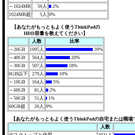
～1024MB
59人
2%
1024MB超
5人
0%
【あなたがもっともよく使うThinkPadの
HDD容量を教えてください】
人数
比率
～20GB
1095人
39%
～40GB
564人
20%
～30GB
507人
18%
6GB以下
279人
10%
～10GB
164人
5%
～60GB
81人
2%
～50GB
51人
1%
60GB超
20人
0%
【あなたがもっともよく使うThinkPadの自宅または職
人数
デスクトップと併用
1921人