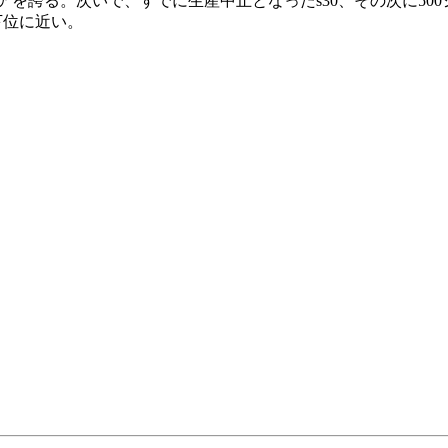
る。次いで、すでに生産中止となったs30、その次に500シリー
下位に近い。