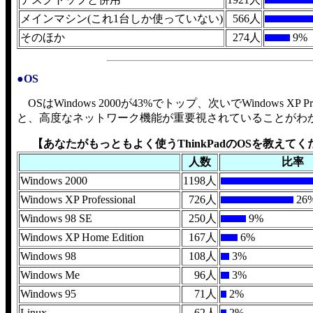
メインマシン(これ1台しか使っていない)
566人
そのほか
274人
9%
●OS
OSはWindows 2000が43%でトップ、次いでWindows 
と、高度なネットワーク機能が重要視されていることがわ
【あなたがもっともよく使うThinkPadのOSを教えて
人数
比率
Windows 2000
1198人
Windows XP Professional
726人
26
Windows 98 SE
250人
9%
Windows XP Home Edition
167人
6%
Windows 98
108人
3%
Windows Me
96人
3%
Windows 95
71人
2%
Linux
62人
2%