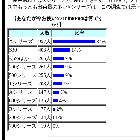
使用機種ではXシリーズが3割以上を占め、圧倒的なシェアを誇
ズ中もっとも出荷量の多いRシリーズは、この調査では最
【あなたが今お使いのThinkPadは何です
か?】
人数
比率
Xシリーズ
957人
34%
S30
403人
14%
そのほか
265人
9%
200シリーズ
261人
9%
500シリーズ
255人
9%
Tシリーズ
208人
7%
Aシリーズ
147人
5%
600シリーズ
135人
4%
Rシリーズ
77人
2%
300シリーズ
34人
1%
700シリーズ
19人
0%