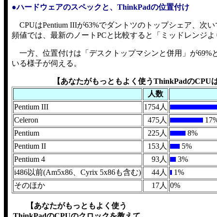
●ハードウェアのスペックと、ThinkPadの位置付け
CPUはPentium IIIが63%でダントツのトップシェア、次い
頻値では、最新のノートPCと比較すると「ミッドレンジ
一方、位置付けは「デスクトップマシンと併用」が69%と
いる様子が伺える。
【あなたがもっともよく使うThinkPadのCPU
人数
Pentium III
1754人
Celeron
475人
17
Pentium
225人
8%
Pentium II
153人
5%
Pentium 4
93人
3%
i486以前(Am5x86、Cyrix 5x86も含む)
44人
1%
そのほか
17人
0%
【あなたがもっともよく使う
ThinkPadのCPUのクロックを教えて