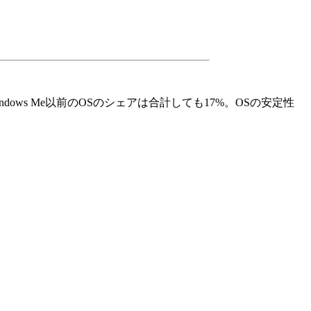
、Windows Me以前のOSのシェアは合計しても17%。OSの安定性