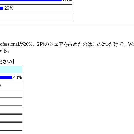
20%
XP Professionalが26%。2桁のシェアを占めたのはこの2つだけで
かる。
ください】
43%
%