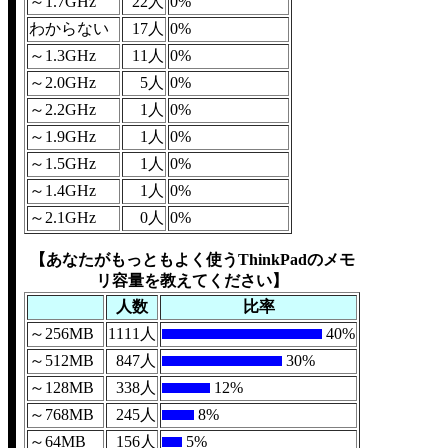
～1.7GHz
22人
0%
わからない
17人
0%
～1.3GHz
11人
0%
～2.0GHz
5人
0%
～2.2GHz
1人
0%
～1.9GHz
1人
0%
～1.5GHz
1人
0%
～1.4GHz
1人
0%
～2.1GHz
0人
0%
【あなたがもっともよく使うThinkPadのメモ
リ容量を教えてください】
人数
比率
～256MB
1111人
40%
～512MB
847人
30%
～128MB
338人
12%
～768MB
245人
8%
～64MB
156人
5%