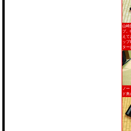
山崎
プ。
えて
ップ
ター
ノー
ド奥の