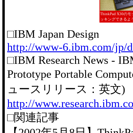
ThinkPad 
ッキングできるよ
□IBM Japan Design
http://www-6.ibm.com/jp/d
□IBM Research News - IB
Prototype Portable Compu
ュースリリース：英文)
http://www.research.ibm.
□関連記事
【2002年5月8日】Thin