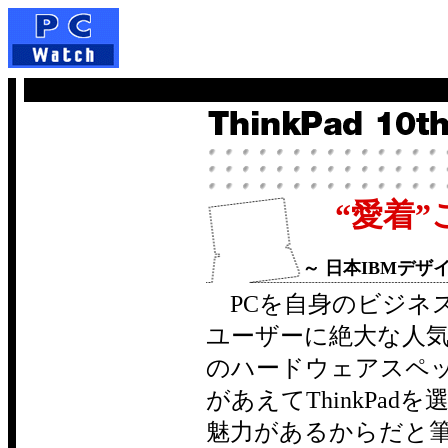
“愛着
～ 日本IBMデザ
PCを自身のビジネ
ユーザーに絶大な人気を
のハードウェアスペ
があえてThinkPad
魅力があるからだと筆者