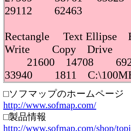
29112 62463 
Rectangle Text Ellip
Write Copy Drive
21600 14708 69
33940 1811 C:\100M
□ソフマップのホームページ
http://www.sofmap.com/
□製品情報
http://www.sofmap.com/shop/topi