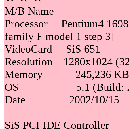
M/B Name
Processor Pentium4 1698
family F model 1 step 3]
VideoCard SiS 651
Resolution 1280x1024 (32B
Memory 245,236 KBy
OS 5.1 (Build: 2600)
Date 2002/10/15 0
SiS PCI IDE Controller