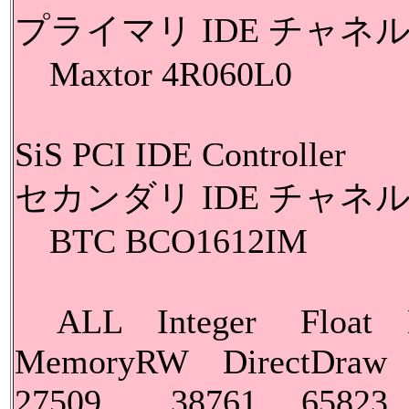
プライマリ IDE チャネ
Maxtor 4R060L0
SiS PCI IDE Controller
セカンダリ IDE チャネ
BTC BCO1612IM
ALL Integer Float 
MemoryRW DirectDraw
27509 38761 6582