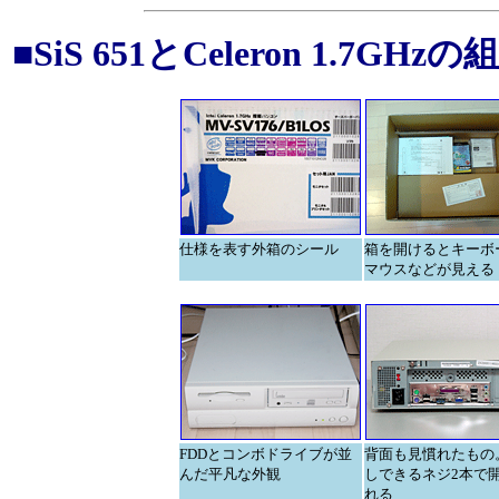
■SiS 651とCeleron 1.7GH
仕様を表す外箱のシール
箱を開けるとキーボ
マウスなどが見える
FDDとコンボドライブが並
背面も見慣れたもの
んだ平凡な外観
しできるネジ2本で
れる