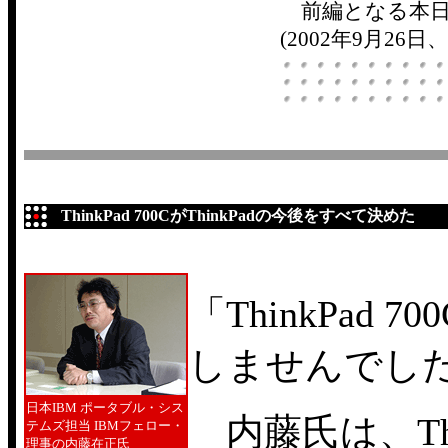
前編となる本日は
(2002年9月26
ThinkPad 700CがThinkPadの今後をすべて決めた
「ThinkPad
しませんでし
日本IBM ポータブル・シス
内藤氏は、Th
テムズ担当 IBMフェロー・
理事の内藤在正氏