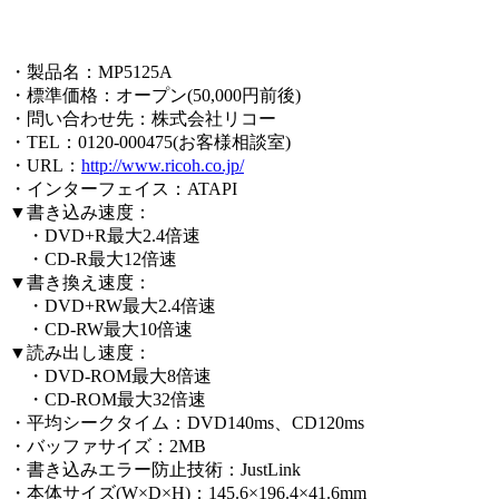
・製品名：MP5125A
・標準価格：オープン(50,000円前後)
・問い合わせ先：株式会社リコー
・TEL：0120-000475(お客様相談室)
・URL：
http://www.ricoh.co.jp/
・インターフェイス：ATAPI
▼書き込み速度：
・DVD+R最大2.4倍速
・CD-R最大12倍速
▼書き換え速度：
・DVD+RW最大2.4倍速
・CD-RW最大10倍速
▼読み出し速度：
・DVD-ROM最大8倍速
・CD-ROM最大32倍速
・平均シークタイム：DVD140ms、CD120ms
・バッファサイズ：2MB
・書き込みエラー防止技術：JustLink
・本体サイズ(W×D×H)：145.6×196.4×41.6mm