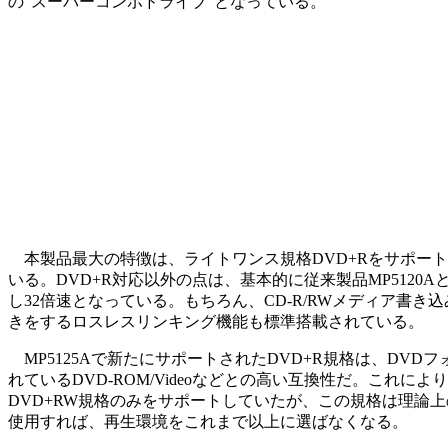
の“スーパーコンボドライブ”となっている。
本製品最大の特徴は、ライトワンス規格DVD+Rをサポート
いる。DVD+R対応以外の点は、基本的に従来製品MP5120A
し32倍速となっている。もちろん、CD-R/RWメディア書き込
きをするロスレスリンキング機能も標準搭載されている。
MP5125Aで新たにサポートされたDVD+R規格は、DVDフォ
れているDVD-ROM/Videoなどとの高い互換性だ。これによ
DVD+RW規格のみをサポートしていたが、この規格は理論
使用すれば、再生環境をこれまで以上に選ばなくなる。