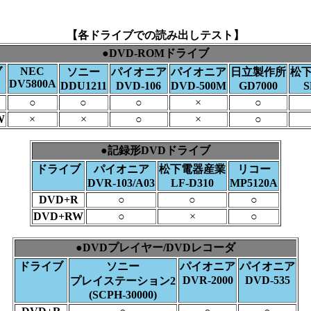
【各ドライブでの読み出しテスト】
●DVD-ROMドライブ
NEC
ブ
ソニー
パイオニア
パイオニア
日立製作所
松
DV5800A
DDU1211
DVD-106
DVD-500M
GD7000
S
○
○
○
×
○
W
×
×
○
×
○
●記録形DVDドライブ
ドライブ
パイオニア
松下電器産業
リコー
DVR-103/A03
LF-D310
MP5120A
DVD+R
○
○
○
DVD+RW
○
×
○
●DVDプレイヤー/DVDレコーダ
ドライブ
ソニー
パイオニア
パイオニア
DVR-2000
DVD-535
プレイステーション2
(SCPH-30000)