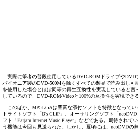
実際に筆者の普段使用しているDVD-ROMドライブやDVDプレ
パイオニア製のDVD-500Mを除くすべての製品で読み出し
を使用した場合とほぼ同等の再生互換性を実現していると言っ
しているので、DVD-ROM/Videoと100%の互換性を実現
このほか、MP5125Aは豊富な添付ソフトも特徴となっている。B's
トライトソフト「B's CLiP」、オーサリングソフト「neoDV
フト「Earjam Internet Music Player」などである。期待
う機能は今回も見送られた。しかし、夏頃には、neoDVD