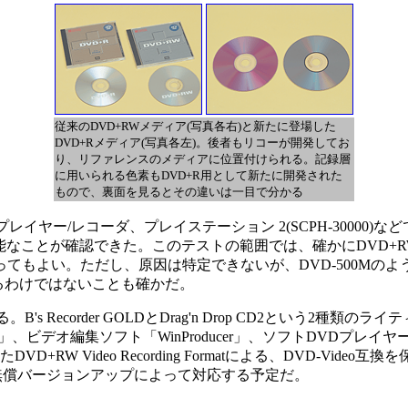
従来のDVD+RWメディア(写真各右)と新たに登場した
DVD+Rメディア(写真各左)。後者もリコーが開発してお
り、リファレンスのメディアに位置付けられる。記録層
に用いられる色素もDVD+R用として新たに開発された
もので、裏面を見るとその違いは一目で分かる
イヤー/レコーダ、プレイステーション 2(SCPH-30000)
可能なことが確認できた。このテストの範囲では、確かにDVD+R
てもよい。ただし、原因は特定できないが、DVD-500Mの
できるわけではないことも確かだ。
 Recorder GOLDとDrag'n Drop CD2という2種類
D」、ビデオ編集ソフト「WinProducer」、ソフトDVDプレイ
されていたDVD+RW Video Recording Formatによる、DVD-
の無償バージョンアップによって対応する予定だ。