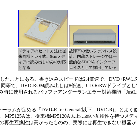
メディアのセット方法は従
故障率の低いファンレス設
来同様トレイ式。8cmメデ
計。内蔵ストレージでは一
ィアは読み出しのみの対応
般的なATAPIをインターフ
となる
ェイスとして採用している
したことにある。書き込みスピードは2.4倍速で、DVD+RW
と同等で、DVD-ROM読み出しは8倍速、CD-R/RWドライブ
み時に使用されるバッファアンダーランエラー対策機能「JustL
ーラムが定める「DVD-R for General(以下、DVD-R
り、MP5125Aは、従来機MP5120A以上に高い互換性を持つ
上の再生互換性は高かったものの、実際には再生できない機器が