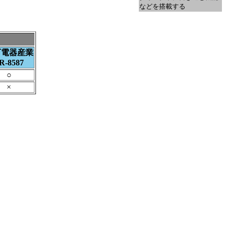
などを搭載する
下電器産業
R-8587
○
×