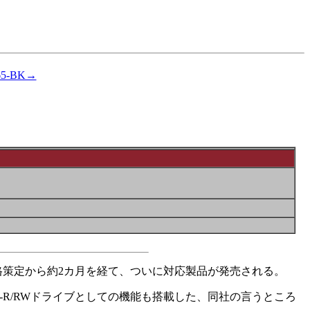
565-BK→
VD+R)」。規格策定から約2カ月を経て、ついに対応製品が発売される。
D-R/RWドライブとしての機能も搭載した、同社の言うところ