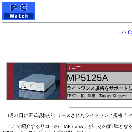
←バイオ
リコー
MP5125A
ライトワンス規格をサポートし
TEXT：北川達也 Tatsuya Kitagawa
1月21日に正式規格がリリースされたライトワンス規格「DVD+R Bas
ここで紹介するリコーの「MP5125A」が、その第1弾となる