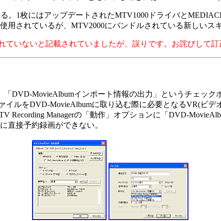
にはアップデートされたMTV1000ドライバとMEDIACRUISE
が使用されているが、MTV2000にバンドルされている新しい
供されていないと記載されていましたが、誤りです。お詫びして
VD-MovieAlbumインポート情報の出力」というチェック
ァイルをDVD-MovieAlbumに取り込む際に必要となるVR(
cording Managerの「動作」オプションに「DVD-Mov
AMに直接予約録画ができない。