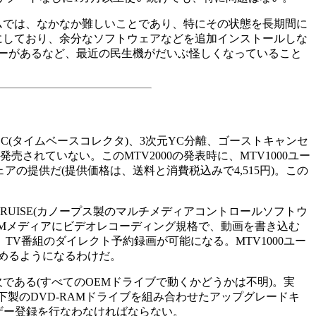
ムでは、なかなか難しいことであり、特にその状態を長期間に
機にしており、余分なソフトウェアなどを追加インストールしな
ーがあるなど、最近の民生機がだいぶ怪しくなっていること
TBC(タイムベースコレクタ)、3次元YC分離、ゴーストキャンセ
れていない。このMTV2000の発表時に、MTV1000ユー
アの提供だ(提供価格は、送料と消費税込みで4,515円)。この
EDIACRUISE(カノープス製のマルチメディアコントロールソフトウ
-RAMメディアにビデオレコーディング規格で、動画を書き込む
画と、TV番組のダイレクト予約録画が可能になる。MTV1000ユー
込めるようになるわけだ。
である(すべてのOEMドライブで動くかどうかは不明)。実
下製のDVD-RAMドライブを組み合わせたアップグレードキ
ーザー登録を行なわなければならない。