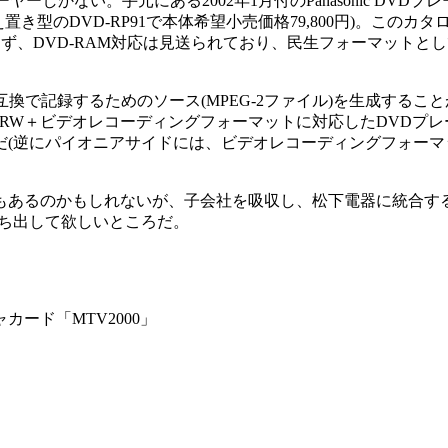
ーしかない。手元にある2002年1月付のPanasonic DV
置き型のDVD-RP91で本体希望小売価格79,800円)。こ
かかわらず、DVD-RAM対応は見送られており、民生フォーマット
-Video互換で記録するためのソース(MPEG-2ファイル)を生
がDVD-RW＋ビデオレコーディングフォーマットに対応したDV
(逆にパイオニアサイドには、ビデオレコーディングフォーマッ
るのかもしれないが、子会社を吸収し、松下電器に統合するリ
打ち出して欲しいところだ。
カード「MTV2000」