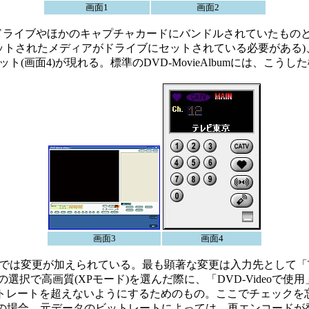
画面1
画面2
-RAMドライブやほかのキャプチャカードにバンドルされていたも
マットされたメディアがドライブにセットされている必要がある)
(画面4)が現れる。標準のDVD-MovieAlbumには、こ
画面3
画面4
us版では変更が加えられている。最も顕著な変更は入力先として「T
選択で高画質(XPモード)を選んだ際に、「DVD-Videoで使
ットレートを超えないようにするためのもの。ここでチェックを忘れても
この場合、元データのビットレートによっては、再エンコード