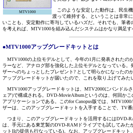
このような安定した動作は、民生機
MTV1000
渡って維持する、ということは非常に
いことも、安定動作に寄与しているハズだ。それでも、筆者
を考えれば、MTV1000を組み込んだシステムはかなり満足
●MTV1000アップグレードキットとは
MTV1000の上位モデルとして、今年の1月に発表されたのがM
ラーなど、アナログ部を強化した上位モデルとなっている。発売
ザーへのちょっとしたプレゼント? として明らかになったのが、
アップグレードキットが届いたので、これを取り上げてみた
MTV1000アップグレードキットは、MTV2000にバンドルされる
ェア)で構成される。DVD-MovieAlbumというのは、
アプリケーションである。このfor Canopus版では、MTV
ザーは、このアップグレードキットを入手することで、TV番
つまり、このアップグレードキットを活用するにはDVD-RA
は、手元にある東芝製のDVD-RAMドライブでも試してみた
ットIIの提供も行なっている)。なお、アップグレードキット