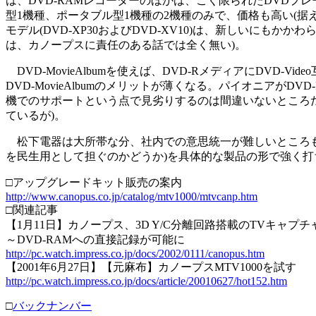
は、DVD-RAMレコーダーのほかは、ごく限られたDVDプレーヤ
型1機種、ポータブル型1機種の2機種のみで、価格も高い(据え
モデル(DVD-XP30およびDVD-XV10)は、新しいにも
は、カノープスに責任のある話では全く無い)。
DVD-MovieAlbumを使えば、DVD-RメディアにDVD
DVD-MovieAlbumのメリットが薄くなる。パイオニア
機でのサポートという点で見劣りするのは間違いないところだ
ているが)。
松下電器は大所帯な分、社内での意思統一が難しいところもあ
を民生用として担ぐのかどうか)を具体的な製品の形で強く
□アップグレードキット販売の案内
http://www.canopus.co.jp/catalog/mtv1000/mtvcanp.htm
□関連記事
【1月11日】カノープス、3D Y/C分離回路搭載のTVキャプチャ
～DVD-RAMへの直接記録が可能に
http://pc.watch.impress.co.jp/docs/2002/0111/canopus.htm
【2001年6月27日】【元麻布】カノープスMTV1000を試す
http://pc.watch.impress.co.jp/docs/article/20010627/hot152.htm
□
バックナンバー