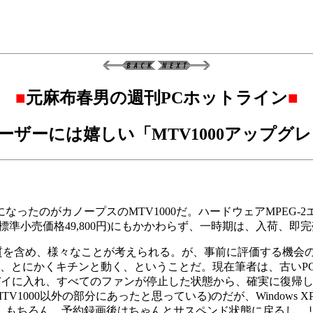
■
元麻布春男の週刊PCホットライン
■
Mユーザーには嬉しい「MTV1000アップグ
のがカノープスのMTV1000だ。ハードウェアMPEG-2エ
準小売価格49,800円)にもかかわらず、一時期は、入荷、即
画質を含め、様々なことが考えられる。が、事前に評価する機会
、とにかくキチンと動く、ということだ。現在筆者は、古いPCに
イに入れ、すべてのファンが停止した状態から、確実に復帰し予約録
1000以外の部分にあったと思っている)のだが、Windows XP
つ)。もちろん、予約録画後はちゃんとサスペンド状態に戻るし