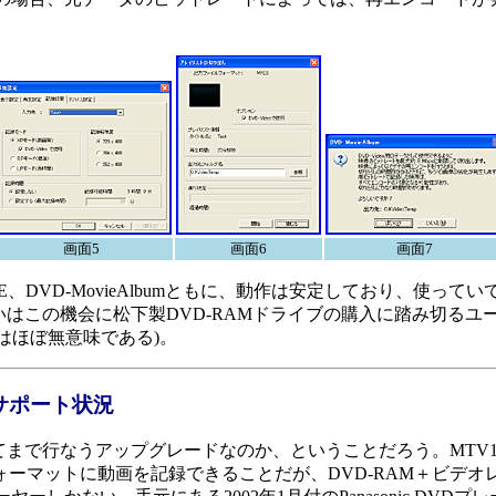
画面5
画面6
画面7
、DVD-MovieAlbumともに、動作は安定しており、使って
るいはこの機会に松下製DVD-RAMドライブの購入に踏み切る
はほぼ無意味である)。
のサポート状況
行なうアップグレードなのか、ということだろう。MTV1000、D
ーマットに動画を記録できることだが、DVD-RAM＋ビデ