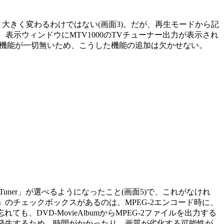
のと大きく変わるわけではない(画面3)。だが、再生モードから記
、表示ウィンドウにMTV1000のTVチューナー出力が表示され
うした機能が一切無いため、こうした機能の追加は欠かせない。
uner」が選べるようになったこと(画面5)で、これがなけれ
用」のチェックボックスがあるのは、MPEG-2エンコード時に、
、DVD-MovieAlbumからMPEG-2ファイルを出力する
が発生するため、時間がかかったり、画質が劣化する可能性が