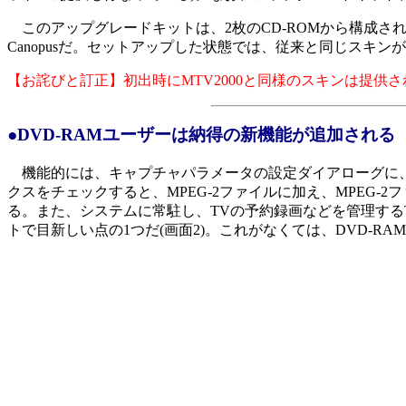
このアップグレードキットは、2枚のCD-ROMから構成される。1枚
Canopusだ。セットアップした状態では、従来と同じスキン
【お詫びと訂正】初出時にMTV2000と同様のスキンは提
●DVD-RAMユーザーは納得の新機能が追加される
機能的には、キャプチャパラメータの設定ダイアローグに、「D
クスをチェックすると、MPEG-2ファイルに加え、MPEG-2フ
る。また、システムに常駐し、TVの予約録画などを管理するTV Re
トで目新しい点の1つだ(画面2)。これがなくては、DVD-R