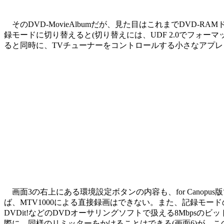
そのDVD-MovieAlbumだが、見た目はこれまでDVD
録モードに切り替えると(切り替えには、UDF 2.0でフォー
ると同時に、TVチューナーをコントロールする小さなアプレット
画面3の右上にある環境設定ボタンの内容も、for Canop
ば、MTV1000による直接録画はできない。また、記録モードの
DVDit!などのDVDオーサリングソフトで扱える8Mbpsのビ
際に、同様のリミッターをかけることはできる(画面6)が、