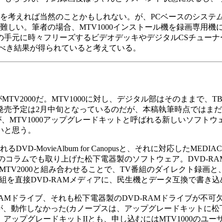
を考えれば当然のことかもしれない。が、PCベースのシステ
難しい。筆者の場合、MTV1000インストール機を録画専用
の手元に時々フリーズするビデオデッキやデジタルCSチューナ
すべき結果が得られていると考えている。
TV2000だ。MTV1000に対し、デジタル部はそのままで、
予定は2月中旬となっているのだが、本稿執筆時点ではまだ発売さ
MTV1000アップグレードキットと呼ばれる新しいソフトウェ
いと思う。
DVD-MovieAlbum for Canopusと、それに対応したM
何回かこのコラムでも取り上げた松下電器製のソフトウェア。DVD
1000/MTV2000と組み合わせることで、TV番組のダイレクト録
組を直接DVD-RAMメディアに、民生機とデータ互換で書き
Mドライブ、それも松下電器製のDVD-RAMドライブが不可欠
が、動作しなかった(カノープスは、アップグレードキットに松
、アップグレードキットIIとも、申し込むにはMTV1000のユ