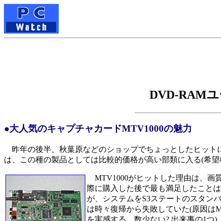
DVD-RA
●大人気のキャプチャカードMTV1000の魅力
昨年の後半、秋葉原などのショップでちょっとしたヒットになった
は、この種の製品としては比較的価格が高い部類に入る(希望標
MTV1000がヒットした理由は、
際に購入した後で最も満足したことは
が、システムをS3ステートのスタンバ
は時々復帰から失敗していた(原因はMTV
を実感する、数少ない? 出来事の1