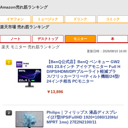
Amazon売れ筋ランキング
イヤフォン
ミュージック
ドリンク
コミック
楽天市場 売れ筋ランキング
ノート
デスクトップ
モニター
本
Anker Soundcore P40i オフホワイト
BRUCE WAYNE feat. Flo Milli, ATL Jacob
by Amazon 天然水 ラベルレス 500ml ×24本
薬屋のひとりごと 17巻 (デジタル版ビッグガ
[Explicit]
富士山の天然水 バナジウム含有 水 ミネラル
ンガンコミックス)
楽天 モニター 売れ筋ランキング
ウォーター ペットボトル 静岡県産 500ミリリ
￥7,990
更新日時：2026/08/10 16:00
ットル (Smart Basic)
￥250
￥770
【新品】Windows11 ノートパソコン off
【訳あり品】中古パソコン | NEC | Mate
【BenQ公式店】BenQ ベンキュー GW2
1
1
1
￥1,380
ice付き 15.6インチワイド液晶 フルHD I
MKM30B-4 | Windows11 | デスクトップ
491 23.8インチ アイケアモニター Full H
ntel Pentium GOLD 6500Y メモリ12GB
| 一年保証 | 第8世代 | Core i5 8500 3.0
D/IPS/HDMI/DP/ブルーライト軽減プラ
Anker Soundcore P31i ブラック
BRUCE WAYNE feat. Flo Milli, ATL Jacob
ONE PIECE モノクロ版 115 (ジャンプコミッ
新品SSD256GB USB3.0 HDMI 日本語配
(〜最大4.1)GHz | MEM:8GB | SSD:256G
ス/フリッカーフリー/ティルト機能/24型/
[Explicit]
クスDIGITAL)
【Amazon.co.jp限定】 い・ろ・は・す 2L P
列キーボード【NC15】
B(NVMe) | DVD-ROM | 無線LAN:あり |
24インチ相当 PCモニター
ET ラベルレス ×8本
Win11Pro64bit
￥5,990
￥250
￥594
￥39,800
￥13,896
￥1,112
￥15,000
Anker Soundcore Liberty 5 ミッドナイトブ
On My Road (Stadium ver.)
異世界居酒屋「のぶ」(22) (角川コミックス・
中古｜DELL Alienware Aurora R5｜Cor
Philips｜フィリップス 液晶ディスプレ
2
2
ラック
エース)
by Amazon 天然水ラベルレス 2L×9本
e i7｜メモリ8GB｜SSD256GB＋HDD1T
中古パソコン | NEC | Mate MRL36L-5 |
イ(27型/IPS/FullHD 1920×1080/120Hz/
2
B｜最新 Windows 11 Pro｜Office｜Ge
Windows11 | デスクトップ | 一年保証 |
MPRT 1ms) 27E2N2100/11
￥250
Force GTX 1070搭載｜ゲーミングPC 中
第9世代 | Core i3 9100 3.6(〜最大4.2)G
￥14,990
￥832
￥1,117