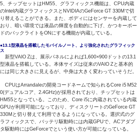
5、チップセットはHM55、グラフィックス機能は、CPU内蔵
のIntel内蔵グラフィックスとNVIDIAのGeForce GT 330Mで切
り替えることができる。また、ボディにはセンサーを内蔵して
おり、暗い環境では液晶の輝度を自動的に下げ、かつキーボー
ドのバックライトをONにする機能が内蔵している。
●13.1型液晶を搭載したモバイルノート、より強化されたグラフィック
ス
新型VAIO Zは、展示パネルによれば1,600×900ドットの13.1
型液晶を搭載している。本体サイズは従来のVAIO Zと基本的
には同じ大きさに見えるが、中身は大きく変わっていそうだ。
CPUはArrandaleの開発コードネームで知られるCore i5 M52
0(デュアルコア、2.4GHz)が採用されており、チップセットは
HM55となっている。このため、Core i5に内蔵されている内蔵
GPUが利用可能になっており、ディスクリートのGeForce GT
330Mと切り替えて利用できるようになっている。選択式のグ
ラフィックスで、バッテリ駆動時には内蔵GPUで、ACアダプ
タ駆動時にはGeForceでという使い方が可能になっている。