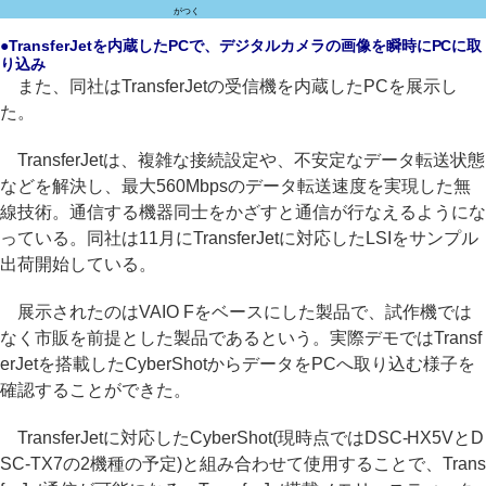
がつく
●TransferJetを内蔵したPCで、デジタルカメラの画像を瞬時にPCに取
り込み
また、同社はTransferJetの受信機を内蔵したPCを展示し
た。
TransferJetは、複雑な接続設定や、不安定なデータ転送状態
などを解決し、最大560Mbpsのデータ転送速度を実現した無
線技術。通信する機器同士をかざすと通信が行なえるようにな
っている。同社は11月にTransferJetに対応したLSIをサンプル
出荷開始している。
展示されたのはVAIO Fをベースにした製品で、試作機では
なく市販を前提とした製品であるという。実際デモではTransf
erJetを搭載したCyberShotからデータをPCへ取り込む様子を
確認することができた。
TransferJetに対応したCyberShot(現時点ではDSC-HX5VとD
SC-TX7の2機種の予定)と組み合わせて使用することで、Trans