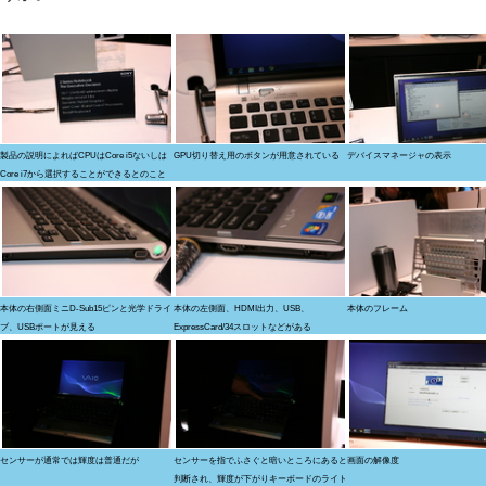
製品の説明によればCPUはCore i5ないしは
GPU切り替え用のボタンが用意されている
デバイスマネージャの表示
Core i7から選択することができるとのこと
本体の右側面ミニD-Sub15ピンと光学ドライ
本体の左側面、HDMI出力、USB、
本体のフレーム
ブ、USBポートが見える
ExpressCard/34スロットなどがある
センサーが通常では輝度は普通だが
センサーを指でふさぐと暗いところにあると
画面の解像度
判断され、輝度が下がりキーボードのライト