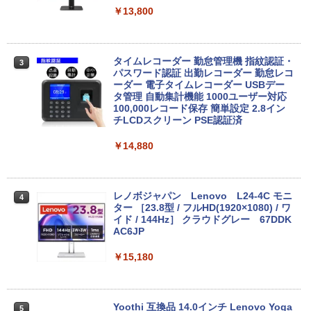
古｜デスクトップPC 中古PC｜高性能 グ
Hz | MEM:8GB | SSD:256GB(新品) | DV
￥13,800
ラフィック搭載｜ゲーム 動画編集 画像編
Dマルチ | Win11Pro64bit
集 仕事用
￥15,000
【2026年アップグレード版】AOKIMI ワイヤ
見知らぬ糸
HUNTER×HUNTER モノクロ版 39 (ジャンプ
￥44,999
レスイヤホン bluetooth イヤホン V12 小型
コミックスDIGITAL)
【Amazon.co.jp限定】 伊藤園 磨かれて、澄
タイムレコーダー 勤怠管理機 指紋認証・
3
軽量 ブルートゥースHi-Fi 最大36時間再生 ぶ
みきった日本の水 2L 8本 ラベルレス [ ケース
パスワード認証 出勤レコーダー 勤怠レコ
￥250
るーとゅーす コードレス ENCノイズキャン
] [ 水 ] [ ペットボトル ] [ 箱買い ] [ ストック
ーダー 電子タイムレコーダー USBデー
￥572
セリング 自動ペアリング Type-C充電 マイク
] [ 水分補給 ]
送料無料 MouseComputer SL4-B450 単
タ管理 自動集計機能 1000ユーザー対応
3
付き 防水 タッチ式音量調整 スポーツ/通勤/通
超得5,000円OFF&P10倍｜CPU第11世代
体 AMD Ryzen 3 3200G Windows11 64
100,000レコード保存 簡単設定 2.8イン
3
学/WEB会議(ホワイト)
｜NEC VM-9｜最大180日保証｜中古ノー
bit HDMI メモリー8GB 高速SSD256GB
チLCDスクリーン PSE認証済
￥998
トパソコン Windows11 office付き｜Co
M.2-SATA +HDD1TB DVDマルチ 中古デ
On My Road (Stadium ver.)
スーパーの裏でヤニ吸うふたり 9巻 (デジタル
re i5 第11世代｜メモリ最大16GB SSD25
スクトップパソコン 中古 パソコン【30
￥1,964
￥14,880
版ビッグガンガンコミックス)
6GB｜Microsoft office2019搭載｜13.3
日保証】1235602
by Amazon 炭酸水 ラベルレス 500ml ×24本
￥250
インチ｜Webカメラ搭載｜ノートパソコ
強炭酸水 ペットボトル 500ミリリットル (Sm
￥810
ン｜中古パソコン｜パソコン｜中古ノー
￥19,800
Xiaomi シャオミ REDMI Buds 8 Lite ワイヤ
art Basic)
トPC
レスイヤホン Bluetooth 5.4 ノイズキャンセ
レノボジャパン Lenovo L24-4C モニ
4
リング ANC 36時間再生
ター ［23.8型 / フルHD(1920×1080) / ワ
￥1,625
￥45,800
イド / 144Hz］ クラウドグレー 67DDK
中古パソコン | Lenovo | ThinkCentre M
AC6JP
￥3,480
4
720s Small | Windows11 | デスクトップ
| 一年保証 | 第8世代 | Core i5 8400 2.8
￥15,180
【期間限定！エントリーで最大10倍】【
(〜最大4.0)GHz | MEM:8GB | SSD:512G
4
2025年 年間出荷数 No.2 ノートPC 2026
B(新品) | DVDマルチ | Win11Pro64bit
年 爆進中！】整備済み ノートパソコン 1
3.3型 Windows11 Core i5 大容量 SSD 5
￥22,980
Yoothi 互換品 14.0インチ Lenovo Yoga
5