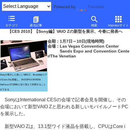
Powered by
Translate
PC Watch
イベント
CES
2010
カテゴリ
過去記事
検索
Impressサイト
【CES 2010】【Sony編】VAIO Zの新型を展示、今春に発表へ
会期：1月7日～10日(現地時間)
会場：Las Vegas Convention Center
Sands Expo and Convention Cente
r/The Venetian
Sonyが展示した新しいVAIO Z。Arrandaleコア
のCore i5を搭載し、外付GPUのNVIDIA
GeForce GT330Mと切り替えて利用すること
ができる
SonyはInternational CESの会場で記者会見を開催し、その
会場において新型VAIO Zと思われる新しいモバイルノートPC
を展示した。
新型VAIO Zは、13.1型ワイド液晶を搭載し、CPUはCore i