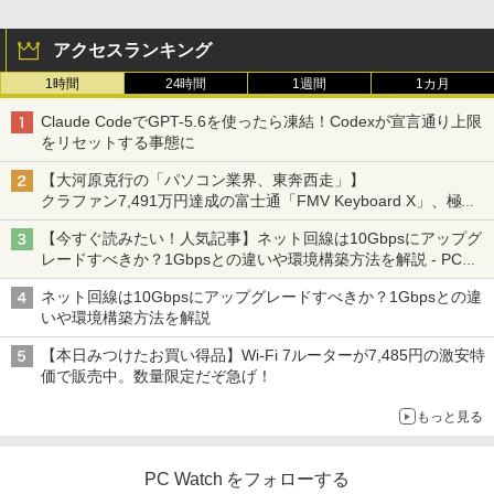
アクセスランキング
1時間
24時間
1週間
1カ月
公式TOEIC Listening & Reading 問題
3
集 12 [ ETS ]
Claude CodeでGPT-5.6を使ったら凍結！Codexが宣言通り上限
をリセットする事態に
￥3,630
【大河原克行の「パソコン業界、東奔西走」】
クラファン7,491万円達成の富士通「FMV Keyboard X」、極限
の静音化を追求
【今すぐ読みたい！人気記事】ネット回線は10Gbpsにアップグ
WORLD SEIKYO vol.8 [ 聖教新聞社 ]
4
レードすべきか？1Gbpsとの違いや環境構築方法を解説 - PC
Watch
￥300
ネット回線は10Gbpsにアップグレードすべきか？1Gbpsとの違
いや環境構築方法を解説
【本日みつけたお買い得品】Wi-Fi 7ルーターが7,485円の激安特
価で販売中。数量限定だぞ急げ！
方舟 （講談社文庫） [ 夕木 春央 ]
5
もっと見る
￥913
PC Watch をフォローする