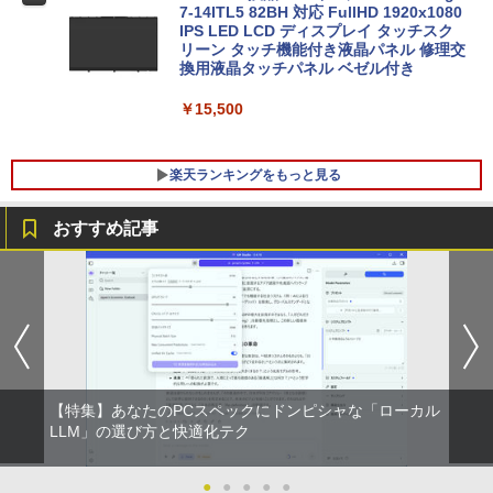
12GB 16GB メモリ Wi-Fi 無線LAN Web
7-14ITL5 82BH 対応 FullHD 1920x1080
カメラ HP 最高峰 EliteBook 830 G5 中
IPS LED LCD ディスプレイ タッチスク
古パソコン 安心サポート 初期設定済み
リーン タッチ機能付き液晶パネル 修理交
ミニPC Dell HP Lenovo 高速CPU 第8世
換用液晶タッチパネル ベゼル付き
5
￥51,800
代 Corei3/i5-8500T メモリ最大16GB SS
D1TB 二画面デュアル アウトレット オフ
￥15,500
ィス付き 最新MSOffice2024可 Win11Pr
o 中古パソコンデスクトップパソコン ミ
フルHD 14.0型 DELL Latitude 7410 Cor
ニPC デル 中古パソコンデスクトップPC
5
楽天ランキングをもっと見る
e i7 10610U メモリ16G M.2SSD256G W
i-Fi6 Webカメラ USBType-C Windows
￥18,888
11【中古】
おすすめ記事
￥49,800
永瀬廉 プレミアムBOX【初回限定版】
1
（仮） [ 永瀬廉 ]
￥8,800
【特集】あなたのPCスペックにドンピシャな「ローカル
[新品]葬送のフリーレン (1-15巻 最新刊)
LLM」の選び方と快適化テク
2
全巻セット
●
●
●
●
●
￥8,965