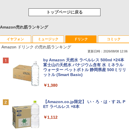
トップページに戻る
Amazon売れ筋ランキング
イヤフォン
ミュージック
ドリンク
コミック
Amazon ドリンク の売れ筋ランキング
更新日時：2026/08/08 12:06
Anker Soundcore P40i オフホワイト
BRUCE WAYNE feat. Flo Milli, ATL Jacob
by Amazon 天然水 ラベルレス 500ml ×24本
[Explicit]
富士山の天然水 バナジウム含有 水 ミネラル
ウォーター ペットボトル 静岡県産 500ミリリ
￥7,990
ットル (Smart Basic)
￥250
￥1,380
Anker Soundcore P31i ブラック
BRUCE WAYNE feat. Flo Milli, ATL Jacob
[Explicit]
【Amazon.co.jp限定】 い・ろ・は・す 2L P
ET ラベルレス ×8本
￥5,990
￥250
￥1,112