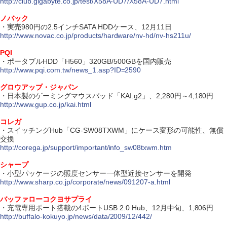
http://club.gigabyte.co.jp/test/X58A-UD7/X58A-UD7.html
ノバック
・実売980円の2.5インチSATA HDDケース、12月11日
http://www.novac.co.jp/products/hardware/nv-hd/nv-hs211u/
PQI
・ポータブルHDD「H560」320GB/500GBを国内販売
http://www.pqi.com.tw/news_1.asp?ID=2590
グロウアップ・ジャパン
・日本製のゲーミングマウスパッド「KAI.g2」、2,280円～4,180円
http://www.gup.co.jp/kai.html
コレガ
・スイッチングHub「CG-SW08TXWM」にケース変形の可能性、無償
交換
http://corega.jp/support/important/info_sw08txwm.htm
シャープ
・小型パッケージの照度センサー一体型近接センサーを開発
http://www.sharp.co.jp/corporate/news/091207-a.html
バッファローコクヨサプライ
・充電専用ポート搭載の4ポートUSB 2.0 Hub、12月中旬、1,806円
http://buffalo-kokuyo.jp/news/data/2009/12/442/