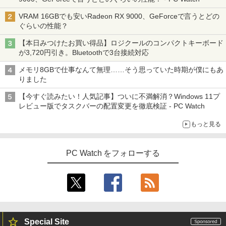
ソン Endeavor ST20E Celeron N3160
ックライト フルHD（1920x1080） 16:9
NEC LAVIE ラビィ 整備済 NS150N / 100
メモリ8GB HDD500GB 18.5インチ ディ
ADSカラーパネル 非光沢 ノングレア HD
￥572
3
￥23,760
VRAM 16GBでも安いRadeon RX 9000、GeForceで言うとどの
N CPU 高速 SSD 第8世代 白 Windows1
スプレイ マウス キーボード WPS Office
MI VGA DVI VESA準拠 ディスプレイ PS
ぐらいの性能？
1 対応 国内メーカー 薄型メモリ 8GB W
付き オフィス デスクトップ 90日保証
4 switch 対応 スイッチ 【中古】
EBカメラ テンキー DVD書込 OFFICE付
【中古】
【本日みつけたお買い得品】ロジクールのコンパクトキーボード
き ブルートゥース 設定済み 無線LAN 大
￥4,600
スーパーの裏でヤニ吸うふたり 9巻 (デジタル
ダービースタリオン2 最速ガイドブック
4
が3,720円引き。Bluetoothで3台接続対応
画面 15.6 ノートPC ラビ 中古 ノートパ
￥17,600
版ビッグガンガンコミックス)
（カドカワゲームムック） [ KADOKAW
ソコン 送料込
A Game Linkage ]
メモリ8GBで仕事なんて無理……そう思っていた時期が僕にもあ
￥810
りました
￥29,999
NEC AS223WM 液晶モニター 21.5イン
￥2,420
4
【中古】Dospara◆デスクトップPC/Cor
チワイド 白 ホワイト 1920×1080 （フル
4
【今すぐ読みたい！人気記事】ついに不満解消？Windows 11プ
e i5/16GB/2019年/HB//【パソコン】
HD）TN 白色LEDバックライト ミニ D-s
レビュー版でタスクバーの配置変更を徹底検証 - PC Watch
ub VGA HDMI ディスプレイ PS4 switch
＼11日まで限定価格／【楽天1位】ノー
対応 スイッチ 【中古】
4
￥22,660
ハリー・ポッターシリーズ全巻セット
5
もっと見る
トパソコン 新品 福袋 6点セット Intel Pe
（全7巻・計11冊） [ J．K．ローリング ]
ntium GOLD 6500Y メモリ12GB SSD25
￥5,200
6GB Windows11 WPS Office付き 初期
￥27,830
設定済み 15.6インチ フルHD ノートPC
PC Watch をフォローする
初心者 学生 在宅ワーク テンキー Wi-Fi
hp Z420 Workstation Xeon E5-1660 3.
5
Bluetooth HDMI 日本語キーボード 安い
3GHz 16GB 128GB(SSD)+500GB(HDD)
アースドリームス 厳選おまかせモニター
5
Quadro K600 DVD+-RW Windows7 Pro
21.5型〜27型ワイド 【HDMI対応 / FULL
￥30,800
64bit 難有 【中古】【20260325】
HD解像度】 大手メーカー液晶 (Dell/HP/
NEC等) テレワーク デュアルモニター S
witch PS4 PS5対応 【整備済み中古品】
￥24,000
Special Site
【★最大100%ポイント】【Office 2024
5
￥6,470