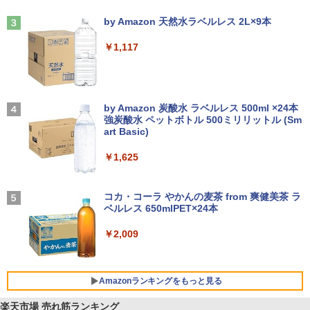
Anker Soundcore Liberty 5 ミッドナイトブ
On My Road (Stadium ver.)
ラック
by Amazon 天然水ラベルレス 2L×9本
￥250
￥14,990
￥1,117
【2026年アップグレード版】AOKIMI ワイヤ
On My Road (Stadium ver.)
レスイヤホン bluetooth イヤホン V12 小型
by Amazon 炭酸水 ラベルレス 500ml ×24本
軽量 ブルートゥースHi-Fi 最大36時間再生 ぶ
強炭酸水 ペットボトル 500ミリリットル (Sm
￥250
るーとゅーす コードレス ENCノイズキャン
art Basic)
セリング 自動ペアリング Type-C充電 マイク
付き 防水 タッチ式音量調整 スポーツ/通勤/通
￥1,625
学/WEB会議(ホワイト)
BUGS LIFE
￥1,964
コカ・コーラ やかんの麦茶 from 爽健美茶 ラ
ベルレス 650mlPET×24本
￥250
Xiaomi シャオミ REDMI Buds 8 Lite ワイヤ
￥2,009
レスイヤホン Bluetooth 5.4 ノイズキャンセ
リング ANC 36時間再生
￥3,480
Amazonランキングをもっと見る
楽天市場 売れ筋ランキング