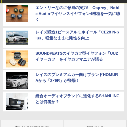
H&B 付き】Panasonic Let's note CF-S
エントリーなのに脅威の実力!「Osprey」Nobl
V/第10世代 Core i5/メモリ:8GB 16GB/
M.2 SSD:256GB/512GB/1TB/12.1型/WU
e Audioワイヤレスイヤフォン4機種を一気に聴
XGA/WEBカメラ/HDMI/Wi-Fi/Bluetoot
く
h/中古PC 中古ノートパソコン Windows
11 Win11正式対応
レイズ鍛造1ピースアルミホイール「CE28 N-p
lus」軽量なままに剛性を向上
￥30,800
SOUNDPEATSのイヤカフ型イヤフォン「UU2
イヤーカフ」をイヤカフマニアが語る
レイズのプレミアムカー向けブランドHOMUR
Aから「2×9R」が登場！
総合オーディオブランドに進化するSHANLING
とは何者か？