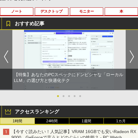
ノート
デスクトップ
モニター
本
薬屋のひとりごと 17巻 (デジタル版ビッグガ
ンガンコミックス)
おすすめ記事
￥770
バッファロー HD-LE4U3-BB USB3.2(Ge
【★最大100%ポイント】おまかせ 中古
HP ProDisplay P19A 19インチ スクエア
【予約商品】嘘喰い コミック 全巻セット
1
1
1
1
n.1)対応外付けHDD 4TB ブラック
パソコン Windows XP Celeron or Core
ブラック LED液晶モニター 薄型 ノング
（全49巻セット・完結）迫稔雄 「透明カ
2 メモリ 4GB HDD 250GB DVDドライブ
レア 液晶ディスプレイ 1280x1024 SXG
バー付」
異世界居酒屋「のぶ」(22) (角川コミックス・
搭載 リフレッシュPC デスクトップ 中古
A TNパネル VGA/VESA準拠 【中古】
￥21,250
エース)
安心保証 初期設定不要
￥23,080
￥2,800
￥832
￥9,980
【特集】あなたのPCスペックにドンピシャな「ローカル
本日10倍！高性能第10世代Core i7-1061
【3千円以上送料無料】日本の歴史 角川
LLM」の選び方と快適化テク
2
2
0Uノートパソコン 中古 Dynabook G83
【中古良品】【安心保証】PHILIPS 223V
まんが学習シリーズ 16巻+別巻5冊定番セ
2
ONE PIECE モノクロ版 115 (ジャンプコミッ
超軽量約779g メモリ最大16GB 新品SSD
【中古】純正ATI Apple Radeon HD 577
5L 21.5 インチフル HD 液晶モニター HD
ット 21巻セット／山本博文
2
クスDIGITAL)
1TB 13.3インチ HDMI搭載 WEBカメラ5
0 1GB ビデオカード Mac Pro デスクト
MI VGA 入力 角度調整可能
●
●
●
●
●
GWIFI Bluetooth内蔵 中古パソコン Mic
ップ 102C0160200
￥23,760
rosoftOffice2024可 Windows11 送料無
￥594
￥4,200
料 持ち運び便利
アクセスランキング
￥15,007
1時間
24時間
1週間
1カ月
￥27,600
角川まんが学習シリーズ 日本の歴史
3
HUNTER×HUNTER モノクロ版 39 (ジャンプ
IODATA 液晶モニター LCD-MF224EDW
全16巻+別巻5冊定番セット [ 山本 博文
3
【今すぐ読みたい！人気記事】VRAM 16GBでも安いRadeon RX
コミックスDIGITAL)
Windows11 中古パソコン EPSON エプ
21.5インチワイド ホワイト LCD LEDバ
]
3
9000、GeForceで言うとどのぐらいの性能？ - PC Watch