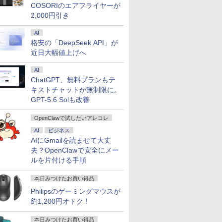
COSORIのエアフライヤーが
2,000円引き
AI
格安の「DeepSeek API」が
近日大幅値上げへ
AI
ChatGPT、無料プランもテ
キストチャットが無制限に。
GPT-5.6 Solも改善
OpenClawで試したいアレコレ
AI
ビジネス
AIにGmailを読ませて大丈
夫？OpenClawで安全にメー
ルを片付ける手順
本日みつけたお買い得品
Philipsのゲーミングマウスが
約1,200円オトク！
本日みつけたお買い得品