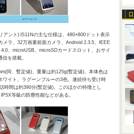
エアリーピンク
リアント) IS11Nの主な仕様は、480×800ドット表示
ラ、32万画素前面カメラ、Android 2.3.5、IEEE
ooth 4.0、microUSB、microSDカードスロット、おサイ
通信を搭載。
9mm(同、暫定値)、重量は約125g(暫定値)。本体色は
ホワイト、ラグーンブルーの3色。連続待ち受け時
通話時間は約390分(暫定値)。このほかの特徴とし
能、IP5X等級の防塵性能などがある。