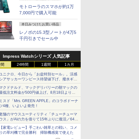
モトローラのスマホが約1万
7,000円で購入可能
本日みつけたお買い得品
レノボの15.3型ノートが4万5
千円引きでセール中
Impress Watchシリーズ 人気記事
時間
24時間
1週間
1カ月
ユニクロ、今日から「お盆特別セール」。涼感
シアサッカーワンピース待望値下げ、撥水ギア
ショーツは1990円に
マクドナルド、マックデリバリーの朝マックの
最低注文料金が500円値上げ。8月18日より
1,500円から受付
ミスド「Mrs. GREEN APPLE」のコラボドーナ
ツ4種、いよいよ発売！
老舗のマウスユーティリティ「チューチューマ
ウス」がAIの力を借りて15年ぶりに復活／64bit
化、Windows 10/11、「Chrome」も走り回
【家電レビュー】手ごわい雑草との戦い、コメ
る。復活記念で2026年末まで500円
リの草刈機で完全勝利 掃除機感覚で使えた