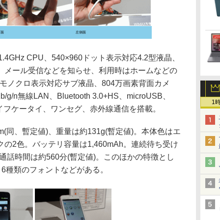
下面
左側面
1.4GHz CPU、540×960ドット表示対応4.2型液晶、
、メール受信などを知らせ、利用時はホームなどの
トモノクロ表示対応サブ液晶、804万画素背面カメ
11b/g/n無線LAN、Bluetooth 3.0+HS、microUSB、
1
おサイフケータイ、ワンセグ、赤外線通信を搭載。
mm(同、暫定値)、重量は約131g(暫定値)。本体色はエ
の2色。バッテリ容量は1,460mAh。連続待ち受け
続通話時間は約560分(暫定値)。このほかの特徴とし
性能、6種類のフォントなどがある。