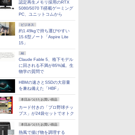
認定再生メモリ採用のRTX
5080/5070 Ti搭載ゲーミング
PC、ユニットコムから
ビジネス
約1.49kgで持ち運びやすい
15.6型ノート「Aspire Lite
15」
AI
Claude Fable 5、格下モデル
に回される不満が85%減。生
物学の質問で
HBMの速さとSSDの大容量
を兼ね備えた「HBF」
本日みつけたお買い得品
カード付きの「プロ野球チッ
プス」が24袋セットでオトク
本日みつけたお買い得品
熱風で揚げ物を調理する