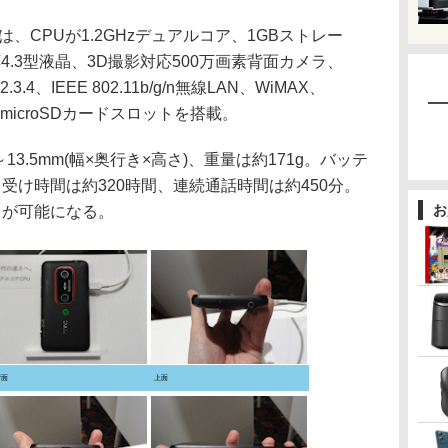
様は、CPUが1.2GHzデュアルコア、1GBストレー
対応4.3型液晶、3D撮影対応500万画素背面カメラ、
3.4、IEEE 802.11b/g/n無線LAN、WiMAX、
oUSB、microSDカードスロットを搭載。
～13.5mm(幅×奥行き×高さ)、重量は約171g。バッテ
待ち受け時間は約320時間、連続通話時間は約450分。
お
力が可能になる。
背面
上面