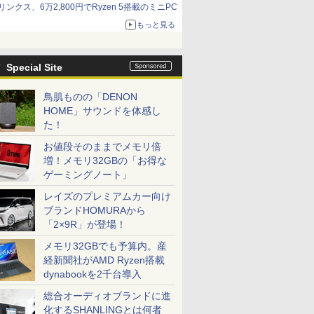
リンクス、6万2,800円でRyzen 5搭載のミニPC
もっと見る
Special Site
鳥肌ものの「DENON
HOME」サウンドを体感し
た！
お値段そのままでメモリ倍
増！メモリ32GBの「お得な
ゲーミングノート」
レイズのプレミアムカー向け
ブランドHOMURAから
「2×9R」が登場！
メモリ32GBでも予算内。産
経新聞社がAMD Ryzen搭載
dynabookを2千台導入
総合オーディオブランドに進
化するSHANLINGとは何者