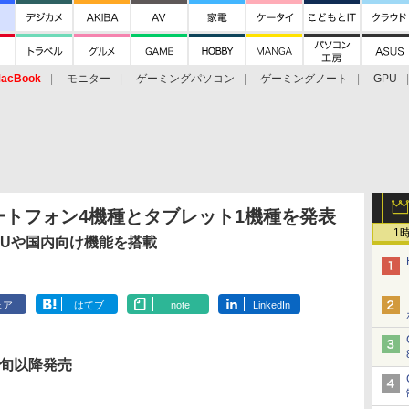
acBook
モニター
ゲーミングパソコン
ゲーミングノート
GPU
マートフォン4機種とタブレット1機種を発表
1
PUや国内向け機能を搭載
ェア
はてブ
note
LinkedIn
上旬以降発売