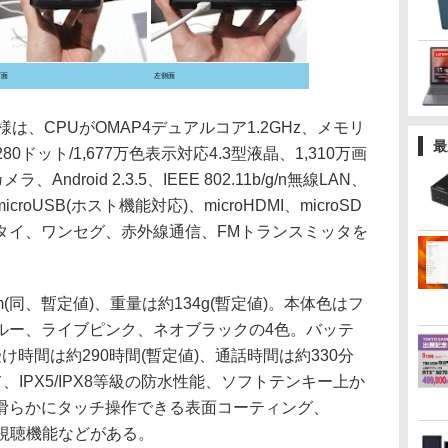
下面
左側面
仕様は、CPUがOMAP4デュアルコア1.2GHz、メモリ
最
280ドット/1,677万色表示対応4.3型液晶、1,310万画
droid 2.3.5、IEEE 802.11b/g/n無線LAN、
R、microUSB(ホスト機能対応)、microHDMI、microSD
タイ、ワンセグ、赤外線通信、FMトランスミッタを
m(同、暫定値)、重量は約134g(暫定値)。本体色はフ
ルー、ライブピンク、ネオブラックの4色。バッテ
受け時間は約290時間(暫定値)、通話時間は約330分
、IPX5/IPX8等級の防水性能、ソフトテンキー上か
滑らかにタッチ操作できる表面コーティング、
グ視聴機能などがある。