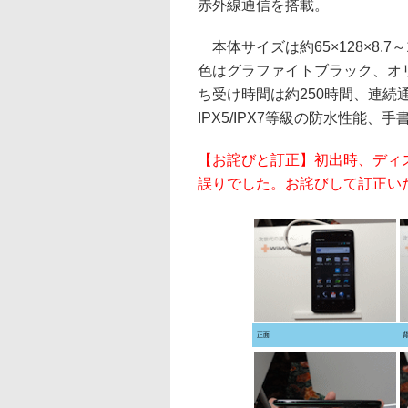
赤外線通信を搭載。
本体サイズは約65×128×8.7～
色はグラファイトブラック、オ
ち受け時間は約250時間、連続
IPX5/IPX7等級の防水性能
【お詫びと訂正】初出時、ディ
誤りでした。お詫びして訂正い
正面