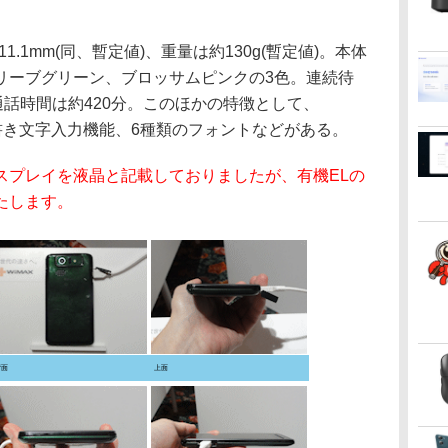
11.1mm(同、暫定値)、重量は約130g(暫定値)。本体
リーブグリーン、ブロッサムピンクの3色。連続待
通話時間は約420分。このほかの特徴として、
、手書き文字入力機能、6種類のフォントなどがある。
スプレイを液晶と記載しておりましたが、有機ELの
たします。
背面
上面