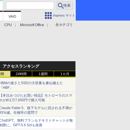
Impress サイト
全カテゴリ
CPU
Microsoft Office
アクセスランキング
時間
24時間
1週間
1カ月
HBMの速さとSSDの大容量を兼ね備えた
「HBF」
【本日みつけたお買い得品】モトローラのスマ
ホが約1万7,000円で購入可能
Claude Fable 5、格下モデルに回される不満が
85%減。生物学の質問で
ChatGPT、無料プランもテキストチャットが無
制限に。GPT-5.6 Solも改善