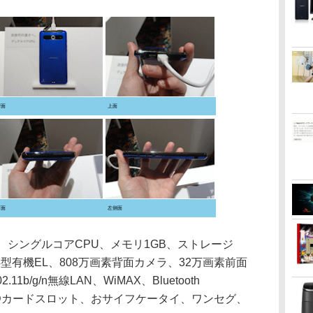
背面
上面
下面
左側面
様は、シングルコアCPU、メモリ1GB、ストレージ
応4型有機EL、808万画素背面カメラ、32万画素前面
02.11b/g/n無線LAN、WiMAX、Bluetooth
icroSDカードスロット、おサイフケータイ、ワンセグ、