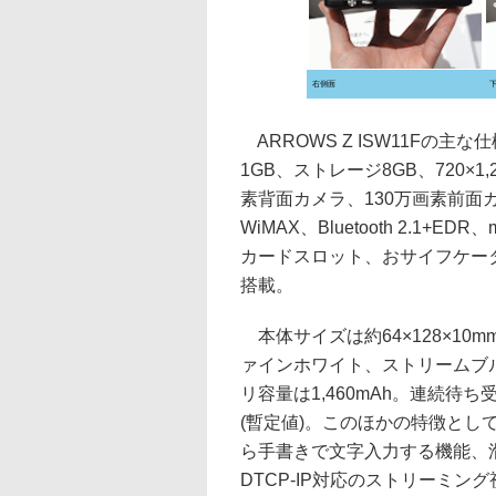
右側面
ARROWS Z ISW11Fの主な
1GB、ストレージ8GB、720×1,
素背面カメラ、130万画素前面カメラ、An
WiMAX、Bluetooth 2.1+ED
カードスロット、おサイフケー
搭載。
本体サイズは約64×128×10m
ァインホワイト、ストリームブ
リ容量は1,460mAh。連続待ち
(暫定値)。このほかの特徴として
ら手書きで文字入力する機能、
DTCP-IP対応のストリーミン