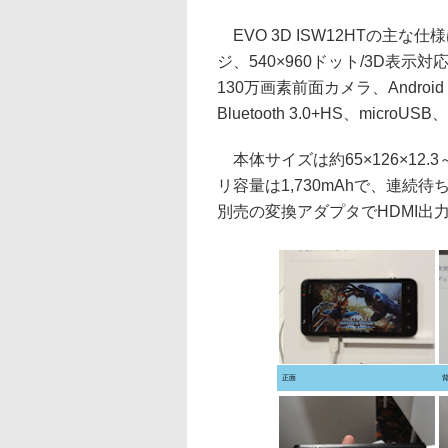
EVO 3D ISW12HTの主な仕
ジ、540×960ドット/3D表示
130万画素前面カメラ、Android 2.
Bluetooth 3.0+HS、micr
本体サイズは約65×126×12.3
リ容量は1,730mAhで、連続
別売の変換アダプタでHDMI出
正面