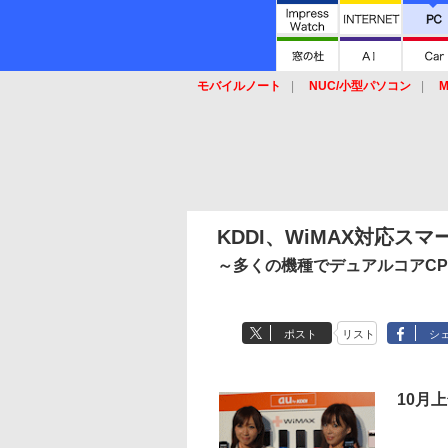
モバイルノート
NUC/小型パソコン
M
SSD
キーボード
マウス
KDDI、WiMAX対応ス
～多くの機種でデュアルコアC
ポスト
リスト
シ
10月