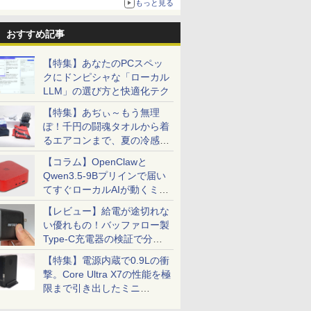
もっと見る
おすすめ記事
【特集】あなたのPCスペッ
クにドンピシャな「ローカル
LLM」の選び方と快適化テク
【特集】あぢぃ～もう無理
ぽ！千円の闘魂タオルから着
るエアコンまで、夏の冷感グ
ッズ一挙紹介
【コラム】OpenClawと
Qwen3.5-9Bプリインで届い
てすぐローカルAIが動くミニ
PC「SER9 Pro」
【レビュー】給電が途切れな
い優れもの！バッファロー製
Type-C充電器の検証で分か
ったこと
【特集】電源内蔵で0.9Lの衝
撃。Core Ultra X7の性能を極
限まで引き出したミニ
PC「GPD BOX」