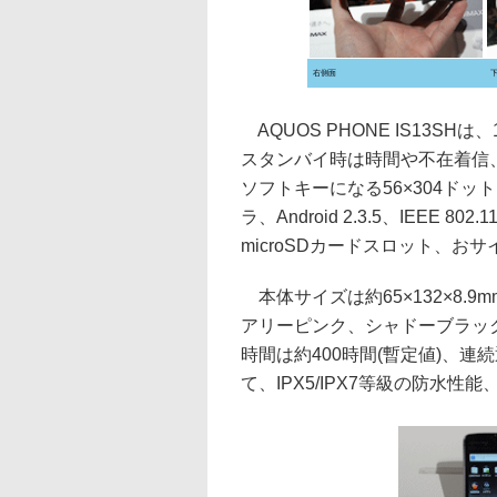
右側面
AQUOS PHONE IS13SHは、
スタンバイ時は時間や不在着信
ソフトキーになる56×304ドッ
ラ、Android 2.3.5、IEEE 802.
microSDカードスロット、
本体サイズは約65×132×8.9
アリーピンク、シャドーブラック
時間は約400時間(暫定値)、連
て、IPX5/IPX7等級の防水