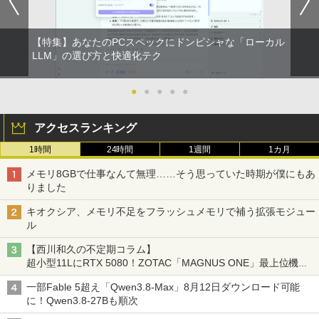
[Explicit]
富士山の天然水 バナジウム含有 水 ミネラル
エース)
HDMI / Windows 11 Pro 中古タブレット
D 120GB/DVD-ROM/送料無料【オプショ
日保証 送料無料
￥792
ウォーター ペットボトル 静岡県産 500ミリリ
PC /ノートパソコン 2in1 中古 タブレッ
ン色々有】
ットル (Smart Basic)
ト WIFI Bluetooth
￥250
￥832
￥2,980
￥24,800
【特集】あなたのPCスペックにドンピシャな「ローカル
￥1,380
￥29,800
異世界魔王と召喚少女の奴隷魔術（30）
LLM」の選び方と快適化テク
2
【電子書籍】[ 福田直叶 ]
On My Road (Stadium ver.)
ONE PIECE モノクロ版 115 (ジャンプコミッ
【楽天1位！保護レザーケース付き】【タ
2
クスDIGITAL)
by Amazon 炭酸水 ラベルレス 500ml ×24本
【エントリーでポイント100％還元のチ
ッチ選択】 モバイルモニター 15.6インチ
●
●
●
●
●
￥792
2
強炭酸水 ペットボトル 500ミリリットル (Sm
【マラソンセール期間中ポイント5倍】中
ャンス】GMKtec ミニpc G3 Pro Intel C
ノングレア 非光沢 1080PフルHD コスパ
￥250
2
art Basic)
古ノートパソコン 第11世代 Core i5 メモ
ore i3 10110U 16GB DDR4 64GBまで増
高画質 デュアルモニター サブモニター
￥594
アクセスランキング
リ16GB M.2 SSD256GB 13.3インチ フ
設 512GB SSD M.2 2242 最大8TB Wind
ポータブルモニター ゲーミングモニター
ルHD ノングレア Webカメラ 無線LAN
ows11 Pro mini pc 4.1GHz WIFI6 BT5.
リモートワーク IPS Tpye-C/mini HDMI
￥1,625
1時間
24時間
1週間
1カ月
Wi-Fi Bluetooth Windows11 東芝 dyna
2 小型PC VESA対応 ミニパソコン 2画面
pc ミニPC iPhone対応
ゾンビのあふれた世界で俺だけが襲われ
3
book G83/HS 初期設定済 すぐ使える 90
高性能 みにpc nucbox 省エネ デスクト
On My Road (Stadium ver.)
HUNTER×HUNTER モノクロ版 39 (ジャンプ
ない 5 【電子書籍】[ 増田ちひろ ]
メモリ8GBで仕事なんて無理……そう思っていた時期が僕にもあ
日保証 送料無料
ップPC
￥9,999
コミックスDIGITAL)
by Amazon 天然水ラベルレス 2L×9本
りました
￥250
￥1,155
￥29,980
￥66,248
￥572
￥1,117
キオクシア、メモリ不足をフラッシュメモリで補う拡張モジュー
ル
【公式・メーカー直販・送料無料】モニ
3
ター 新品 フルHD HP Series 3 Pro 324p
【西川和久の不定期コラム】
【マラソン値引中！ 当日出荷！】ノート
[VETESA正規販売店]デスクトップパソ
v 23.8 インチFHD VA モニター VA 23.8
ゼンリン住宅地図 B4判 兵庫県 たつの市
3
3
BUGS LIFE
スーパーの裏でヤニ吸うふたり 9巻 (デジタル
4
超小型11LにRTX 5080！ZOTAC「MAGNUS ONE」最上位機の
パソコン 新品 15.6インチ パソコン ノー
コン PC 一体型 新品 Windows11 27型 C
型 角度調整 VESA 100Hz 液晶HDMI VGA
発行年月202603 28229010R
版ビッグガンガンコミックス)
コカ・コーラ やかんの麦茶 from 爽健美茶 ラ
実力を探る
トPC CPU Intel Pentium GOLD 6500Y
ore i7 第4世代 Office付き メモリ16GB
PS5 Nintendo Switch 3年保証 転送不可
ベルレス 650mlPET×24本
￥250
一部Fable 5超え「Qwen3.8-Max」8月12日ダウンロード可能
メモリ12GB SSD 256GB 15インチ フル
SSD512GB 初期設定済 ホワイト ブラッ
(型番: 9U5C1AA)
￥19,800
￥810
に！Qwen3.8-27Bも順次
HD HDMI USB3.0 WEBカメラ 無線LAN
ク
￥2,009
Wifi Windows11 office JIS 日本語キー
￥12,900