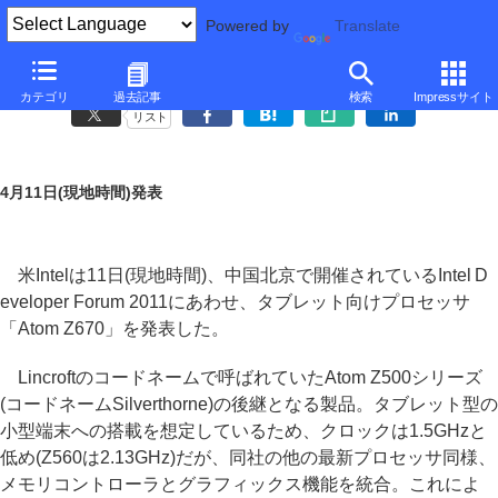
Powered by
Translate
Intel、タブレット向けプロセッサ「Atom Z670」を発表
カテゴリ
過去記事
検索
Impressサイト
リスト
4月11日(現地時間)発表
米Intelは11日(現地時間)、中国北京で開催されているIntel D
eveloper Forum 2011にあわせ、タブレット向けプロセッサ
「Atom Z670」を発表した。
Lincroftのコードネームで呼ばれていたAtom Z500シリーズ
(コードネームSilverthorne)の後継となる製品。タブレット型の
小型端末への搭載を想定しているため、クロックは1.5GHzと
低め(Z560は2.13GHz)だが、同社の他の最新プロセッサ同様、
メモリコントローラとグラフィックス機能を統合。これによ