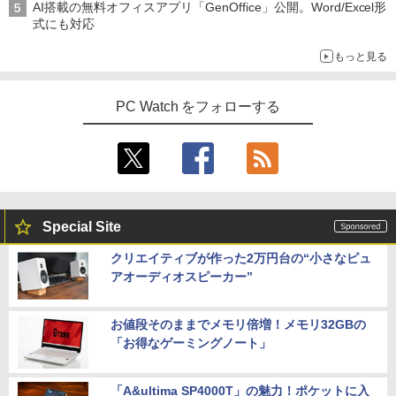
AI搭載の無料オフィスアプリ「GenOffice」公開。Word/Excel形
ボード 新生活 事務 学生 初心者 NC15J
￥69,800
式にも対応
￥32,800
赤ちゃんに転生した話(5) 【電子書籍】[
5
もっと見る
24G4/11 23.8インチ フルHD 180Hz ゲー
茶々京色 ]
4
GMKtec GMK-K8 PLUS-32/1T-W11Pro
ミングモニター FastIPS 1ms(GTG)
4
(8845HS)
￥1,430
【マラソンセール期間中ポイント5倍】中
PC Watch をフォローする
￥13,591
4
古ノートパソコン 第8世代 Core i5 メモ
￥124,800
リ8GB SSD512GB 15.6インチ WXGA テ
ンキー Webカメラ 無線LAN Wi-Fi Wind
ows11 Lenovo ThinkPad L580 初期設
定済 すぐ使える 90日保証 送料無料
楽天1位★マラソン限定P2倍【クーポン
5
デスクトップPC Ryzen7 5700G メモリ1
利用で実質10,999円】モバイルモニター
5
￥32,980
6GB SSD1TB B550 グラボなし
15.6インチ モバイルディスプレイ FHD 1
Special Site
920*1080 非光沢 A+スクリーン IPS液晶
パネル 薄型 軽量 USBType-C miniHDMI
￥148,700
クリエイティブが作った2万円台の“小さなピュ
カバースタンド付き PS4/PS5/Switch/P
C/Macなど対応 Ingnok yn02b
アオーディオスピーカー”
中古 HP EliteBook 840 G8 Core i5 1145
5
G7 第11世代CPU メモリ16GB SSD256G
B 14インチ フルHD Windows11 Pro 4Q
￥13,999
8U2EC#ABJ 1年保証 Bランク ノートパ
お値段そのままでメモリ倍増！メモリ32GBの
ソコン【CA】 ノートpc 中古ノートパソ
「お得なゲーミングノート」
コン 16gbメモリ 256gb ssd windows1
1プロ ノートPC14型 hpノートパソコン1
4型
「A&ultima SP4000T」の魅力！ポケットに入