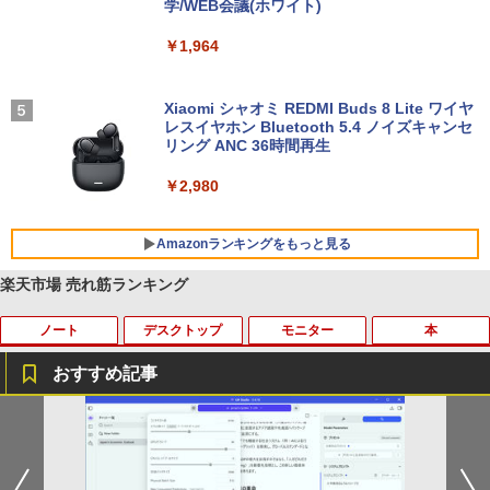
学/WEB会議(ホワイト)
￥1,964
Xiaomi シャオミ REDMI Buds 8 Lite ワイヤ
レスイヤホン Bluetooth 5.4 ノイズキャンセ
リング ANC 36時間再生
￥2,980
Amazonランキングをもっと見る
楽天市場 売れ筋ランキング
ノート
デスクトップ
モニター
本
BRUCE WAYNE feat. Flo Milli, ATL Jacob
【Amazon.co.jp限定】 い・ろ・は・す 2L P
薬屋のひとりごと 17巻 (デジタル版ビッグガ
[Explicit]
ET ラベルレス ×8本
ンガンコミックス)
おすすめ記事
￥250
￥1,112
￥770
タブレットPC Microsoft Surface Pro 5/
ポイント10倍 中古パソコン デスクトッ
【マラソンセール期間中ポイント5倍】中
独身貴族は異世界を謳歌する 〜結婚し
1
1
1
1
7+ 12.3インチ メモリ 8GB SSD256GB
プパソコン Windows 11【Office付】
古モニター 17インチ スクエア 店長おま
ない男の優雅なおひとりさまライフ〜
第7世代Core-i5 2.6GHz 2K解像度 2736
【Windows 11 Pro 64Bit搭載】DELL O
かせ VGA / DVI ケーブル付き サブモニタ
（8） 【電子書籍】[ 駒鳥ひわ ]
BRUCE WAYNE feat. Flo Milli, ATL Jacob
by Amazon 天然水 ラベルレス 500ml ×24本
異世界居酒屋「のぶ」(22) (角川コミックス・
x 1824 タッチパネル Office付き/カメラ/
ptiplexシリーズ Core i5搭載/4G/新品SS
ー 監視用 ケーブル付き 動作確認済み 30