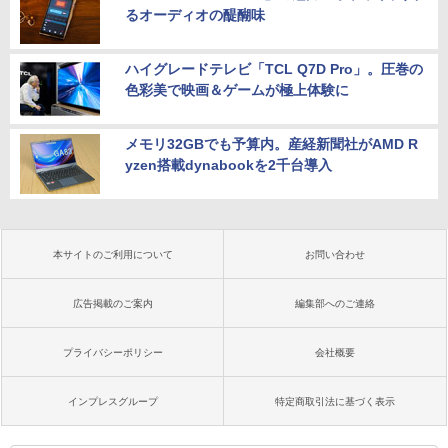
るオーディオの醍醐味
￥47,800
ハイグレードテレビ「TCL Q7D Pro」。圧巻の
色彩美で映画＆ゲームが極上体験に
メモリ32GBでも予算内。産経新聞社がAMD R
yzen搭載dynabookを2千台導入
本サイトのご利用について
お問い合わせ
広告掲載のご案内
編集部へのご連絡
プライバシーポリシー
会社概要
インプレスグループ
特定商取引法に基づく表示