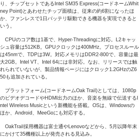
り、チップセットであるIntel SM35 Express(コードネームWhit
ney Point)とあわせたチップ面積は、従来の約6割になったほ
か、ファンレスで1日バッテリ駆動できる機器を実現できると
いう。
CPUのコア数は1基で、Hyper-Threadingに対応。L2キャッ
シュ容量は512KB。GPUクロックは400MHz。プロセスルール
は45nmで、TDPは3W。対応メモリはDDR2-800で、容量は最
大2GB。Intel VT、Intel 64には非対応。なお、リリースでは触
れられていないが、製品情報ページにはクロック1.2GHzのZ6
50も追加されている。
プラットフォーム(コードネームOak Trail)としては、1080p
のビデオデコードやHDMI出力のほか、音楽を無線で伝送するI
ntel Wireless Musicという新機能を搭載。OSは、Windowsの
ほか、Android、MeeGoにも対応する。
OakTrail採用機器は富士通やLenovoなどから、5月以降年末
にかけて35機種以上が発売される見込み。