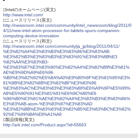
□Intelのホームページ(英文)
http://www.intel.com/
□ニュースリリース(英文)
http://newsroom.intel.com/community/intel_newsroom/blog/2011/0
4/11/new-intel-atom-processor-for-tablets-spurs-companion-
computing-device-innovation
□ニュースリリース(和文)
http://newsroom.intel.com/community/ja_jp/blog/2011/04/11/
%E3%82%A4%E3%83%B3%E3%83%86%E3%83%AB-
%E3%82%B3%E3%83%B3%E3%83%91%E3%83%8B%E3
%82%AA%E3%83%B3-
%E3%83%87%E3%83%90%E3%82%A4%E3%82%B9%E3%81%
AE%E9%9D%A9%E6%96
%B0%E3%82%92%E5%8A%A0%E9%80%9F%E3%81%95%E3%
81%9B%E3%82%8B%E3%82%BF%E3%83%96
%E3%83%AC%E3%83%83%E3%83%88%E6%A9%9F%E5%99%
A8%E5%90%91%E3%81%91%E6%9C%80%E6
%96%B0%E3%81%AE%E3%82%A4%E3%83%B3%E3%83%86%
E3%83%AB-atom-%E3%83%97%E3%83%AD
%E3%82%BB%E3%83%83%E3%82%B5%E3%83%BC%E3%82%
92%E7%99%BA%E8%A1%A8
□製品情報(英文)
http://ark.intel.com/Product.aspx?id=55663