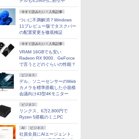
デルも5,280円に割引中
古PC 中古ノート
コン ノートPC タブレッ
目にやさしい 調整可能な
ング向け mini pc 16GB+1TB
ン/中古PC ノートパソコ
日出荷】
ートパソコン 中古PC
* 安心延長保証対象
ン
ト 90日保証 【中古】
スタンド VESA
ン/Windows11
フィス搭載
今すぐ読みたい！人気記事
ついに不満解消？Windows
11プレビュー版でタスクバー
の配置変更を徹底検証
今すぐ読みたい！人気記事
VRAM 16GBでも安い
Radeon RX 9000、GeForce
で言うとどのぐらいの性能？
ビジネス
デル、ソニーセンサーのWeb
カメラを標準搭載した小規模
会議向け43型4Kモニター
ビジネス
リンクス、6万2,800円で
Ryzen 5搭載のミニPC
AI
ビジネス
社員全員にAIエージェント、