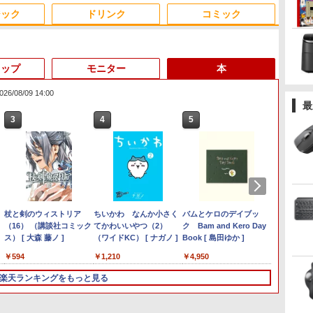
ジック
ドリンク
コミック
トップ
モニター
本
/08/09 14:00
最
3
3
3
3
4
4
4
4
5
5
5
6
1
6
6
Anker Soundcore
見知らぬ糸
by Amazon 天然水ラベ
ONE PIECE モノクロ版
【2026年アップグレー
On My Road (Stadium
by Amazon 炭酸水 ラ
HUNTER×HUNTER モ
Xiaomi シャオミ REDMI
On My Road (Stadium
コカ・コーラ やかんの麦
スーパーの裏でヤニ吸う
Liberty 5 ミッドナイト
ルレス 2L×9本
115 (ジャンプコミック
ド版】AOKIMI ワイヤ
ver.)
ベルレス 500ml ×24本
ノクロ版 39 (ジャンプ
Buds 8 Lite ワイヤレス
ver.)
茶 from 爽健美茶 ラベル
ふたり 9巻 (デジタル版ビ
￥250
ブラック
スDIGITAL)
レスイヤホン
強炭酸水 ペットボトル
コミックスDIGITAL)
イヤホン Bluetooth 5.4
レス 650mlPET×24本
ッグガンガンコミックス)
￥1,117
￥250
￥250
bluetooth イヤホン
500ミリリットル
ノイズキャンセリング
￥14,990
￥594
￥1,964
￥1,625
￥572
￥3,480
￥2,009
￥810
V12 小型軽量 ブルート
(Smart Basic)
ANC 36時間再生
フ
7,848円」
中古パソコン | Lenovo |
モバイルモニター 15.6イ
杖と剣のウィストリア
＼11日まで限定価格／ゲーミン
ゥースHi-Fi 最大36時間
【期間限定 ポイント10
アースドリームス 厳選お
ちいかわ なんか小さく
【展示品・代引不可】 Dell デス
【期間限定破格金額！】
＼500円OFFクーポンあ
バムとケロのデイブッ
【2in1
MSI CU
Yoothi
【3千
ク
x ミニPC AMD
ThinkPad L570 |
ンチ InnoView モバイル
（16） （講談社コミック
グPC 福袋 セット 新品
再生 ぶるーとゅーす コ
倍】Lenovo IdeaPad
まかせモニター 21.5型〜
てかわいいやつ（2）
クトップパソコン Dell 24 AD67
新生活 新古品 Win11搭載
り！／ モバイルモニター
ク Bam and Kero Day
ル】高
i3-121
インチ B
界の歴
ノ
S搭載
Windows11 | ノートPC |
ディスプレイ 自立型
ス） [ 大森 藤ノ ]
RTX5060 Ryzen7 5700X メモリ
ードレス ENCノイズキ
D330 10.1型 2-in-1 タブ
27型ワイド 【HDMI対応 /
（ワイドKC） [ ナガノ ]
23.8型FHD/ Core i7-1355U 10コ
パソコンノートパソコン
15.6インチ 1080PフルHD
Book [ 島田ゆか ]
ARROW
Windo
B140H
んが 1
5より上位】
一年保証 | 第7世代 | Core
1920*1080 FHD ポータブ
16GB SSD500GB Windows11
ャンセリング 自動ペア
レットPC／着脱式キーボ
FULL HD解像度】 大手
ア/ メモリ 16GB/ SSD 1TB/
office付き 初心者向けノ
ディスプレイ VESA対応
世代 Cor
トップP
FullHD 
介
￥9,980
￥8,980
￥594
￥149,800
￥13,800
￥6,470
￥1,210
￥149,800
￥12,980
￥9,480
￥4,950
￥12,99
￥75,70
￥9,800
￥19,80
世
イ
単体GPU級性能)
i5 7200U 2.5(～最大
ルモニター IPS液晶パネ
デスクトップPC WPS Office付
リング Type-C充電 マ
ード（intel 第九世代
メーカー液晶
Windows 11/ Office付き/ Web
ートPC 初期設定済 15.6
コスパ デュアルモニター
カメラ W
LED 
高
5拡張可能｜
3.1)GHz | MEM:8GB |
ル 薄型 軽量 持ち運び 壁
き 1年保証 NVMe M.2 SSD 高性
イク付き 防水 タッチ式
Celeron
(Dell/HP/NEC等) テレワ
カメラ/ デスクトップPC/ パール
型 インテル高速CPU ラ
サブモニター ゲーミング
モバイル
イ 修
楽天ランキングをもっと見る
チ
8K｜デュアル
HDD:500GB | DVDマルチ
掛けに対応
能 配信 動画編集 VTuber対応 e
音量調整 スポーツ/通
N4000/4GB/64GB
ーク デュアルモニター
ホワイト
ンダムで発送 メモリ4GB
モニター ポータブルモニ
ストレー
-
証｜Win11
| 無線LAN:あり | テンキ
Switch/PS3/PS4/PS5/Xbox
スポーツ 初心者 ゲーミングパソ
勤/通学/WEB会議(ホワ
eMMC/HD IPS液晶 Type-
Switch PS4 PS5対応
～ 高速SSD1TB 最大 フ
ター 外付けモニター リモ
パ抜群 本
送
エイター/ゲーミ
ー | Win11Pro64Bit | AC
One/PC/スマ
コン デスクトップパソコン【当
イト)
C データ/充電
【整備済み中古品】
ルHD Webカメラ zoom
ートワーク IPS mini pc
Blueto