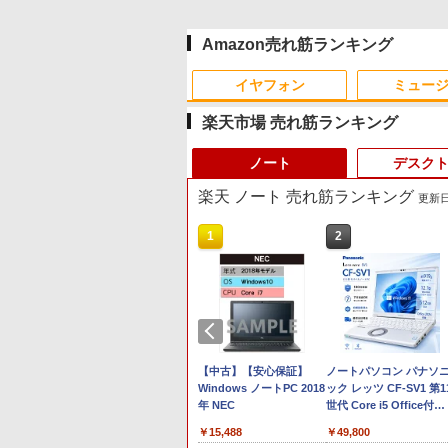
Amazon売れ筋ランキング
イヤフォン
ミュー
楽天市場 売れ筋ランキング
ノート
デスク
楽天 ノート 売れ筋ランキング
更新日時
1
2
Anker Soundcore P40i
BRUCE WAYNE feat.
【Amazon.co.jp限定】
薬屋のひとりごと 17巻
Anker Soundcore P31i
BRUCE WAYNE feat.
by Amazon 天然水 ラ
異世界居酒屋「のぶ」
オフホワイト
Flo Milli, ATL Jacob
い・ろ・は・す 2L PET
(デジタル版ビッグガン
ホワイト
Flo Milli, ATL Jacob
ベルレス 500ml ×24本
(22) (角川コミックス・
[Explicit]
ラベルレス ×8本
ガンコミックス)
[Explicit]
富士山の天然水 バナジ
エース)
￥7,990
￥5,990
ウム含有 水 ミネラルウ
￥250
￥1,112
￥770
￥250
￥1,380
￥832
ォーター ペットボトル
メモリ16GB SSD256GB 12インチ
【中古】【安心保証】
静岡県産 500ミリリッ
ノートパソコン パナソ
レッツノート 中古ノートパソコン 中古パソ
Windows ノートPC 2018
トル (Smart Basic)
ック レッツ CF-SV1 第1
年 NEC
世代 Core i5 Office付き
Windows11 12.1型 メモ
￥15,488
￥49,800
リ16GB SSD512GB/1T