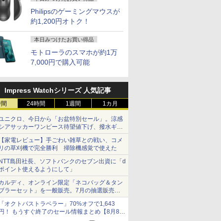
Philipsのゲーミングマウスが
約1,200円オトク！
本日みつけたお買い得品
モトローラのスマホが約1万
7,000円で購入可能
Impress Watchシリーズ 人気記事
時間
24時間
1週間
1カ月
ユニクロ、今日から「お盆特別セール」。涼感
シアサッカーワンピース待望値下げ、撥水ギア
ショーツは1990円に
【家電レビュー】手ごわい雑草との戦い、コメ
リの草刈機で完全勝利 掃除機感覚で使えた
NTT島田社長、ソフトバンクのセブン出資に「d
ポイント使えるようにして」
カルディ、オンライン限定「ネコバッグ＆タン
ブラーセット」を一般販売。7月の抽選販売の
当選無効分
「オクトパストラベラー」70%オフで1,643
円！ もうすぐ終了のセール情報まとめ【8月8日
更新】