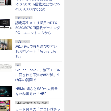
RTX 5070 Ti搭載の記念PCを
49万9,800円で発売
ゲーミング
認定再生メモリ採用のRTX
5080/5070 Ti搭載ゲーミング
PC、ユニットコムから
ビジネス
約1.49kgで持ち運びやすい
15.6型ノート「Aspire Lite
15」
AI
Claude Fable 5、格下モデル
に回される不満が85%減。生
物学の質問で
HBMの速さとSSDの大容量
限定価格】中古 Panasonic Let's note CF-SV1 Core i5 1145G7 第11世代CPU メモリ1
を兼ね備えた「HBF」
A Windows11 Pro CF-SV1RDLKS 1年保証 Bランク ノートパソコン【CA】 レッツノ
ノートpc 中古pc win11
本日みつけたお買い得品
0
カード付きの「プロ野球チッ