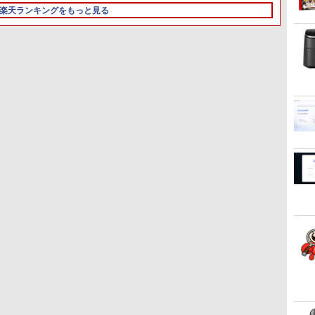
本体 Anker ACアダプタ
イク付き 防水 タッチ式
/ 顔認証/ タッチパネル/
PC /13.0型 /Windows11
楽天ランキングをもっと見る
ー＆ケーブル付き 送料無
音量調整 スポーツ/通
NPU搭載/ キーボード ス
Home /Snapdragon X
産
料 当社保証付き アップル
勤/通学/WEB会議
リム ペン付き/ Office付
Plus /メモリ：16GB
6.0(オフホワイト)
き/ サファイア
/UFS：1TB /M365 (24か
ィ
月) or Office 選択可能]
3
3
4
4
3
5
5
1
6
6
ク
日まで限定価格／ゲーミングPC セッ
ASUS エイスース 液晶
九条の大罪（17） 【電子
アイオーデータ｜I-O
転生したらスライムだっ
LENOVO レノボ ThinkStation
Philips｜フィリップス 液
SAPIX 小3 サピックス デ
ポイント
【2,0
ふかふ
RTX5060 Ryzen7 5700X メモリ
ディスプレイ Eye Care
書籍】[ 真鍋昌平 ]
DATA 液晶ディスプレイ
た件 異聞 〜魔国暮ら
PGX(30KL0005JP)
晶ディスプレイ(23.8
イリー/チャレンジ 算数
Window
チ An
記〜俺
SSD500GB Windows11 デスクトッ
［23.8型 / フル
(23.8型/ADS/FullHD
しのトリニティ〜（14）
型/IPS/WQHD
【計34回分】通年セット
OptiP
モニター 
譚〜/ 
￥759
￥961,000
w
ニター付き 23.8型 IPS 100Hz 1年
HD(1920×1080) / ワイ
1920×1080/100Hz/5ms/HDMI/DP/USB
【電子書籍】[ 戸野タエ ]
2560×1440/75Hz/1ms)(ブ
2020 090R2D
世代 37
プ ビジ
KAKER
70
￥13,800
￥25,977
￥792
￥29,800
￥6,678
￥19,80
￥45,97
￥792
z
性能 配信 動画編集 eスポーツ 初心
ド］ VA249HG
Type-C/VESA/5年保証・
ラック) 24E1N5600E/11
8G/HD
式 ゲーミングパソコン デスクトップ
無輝点保証)(ホワイト)
ン
LCD-C242SDW
な