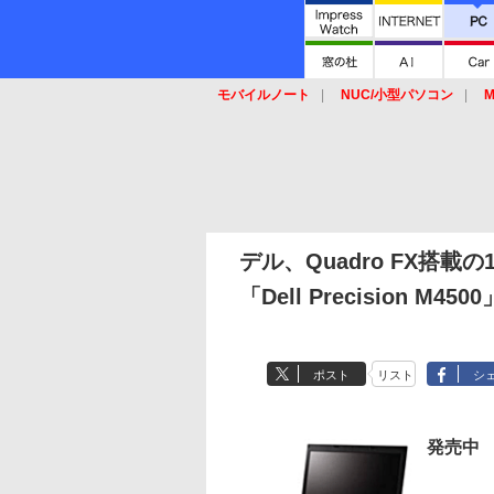
モバイルノート
NUC/小型パソコン
M
SSD
キーボード
マウス
デル、Quadro FX搭載の
「Dell Precision M4500
ポスト
リスト
シ
発売中