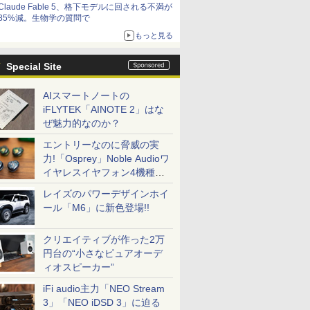
Claude Fable 5、格下モデルに回される不満が
85%減。生物学の質問で
もっと見る
Special Site
AIスマートノートの
iFLYTEK「AINOTE 2」はな
ぜ魅力的なのか？
エントリーなのに脅威の実
力!「Osprey」Noble Audioワ
イヤレスイヤフォン4機種を
一気に聴く
レイズのパワーデザインホイ
ール「M6」に新色登場!!
クリエイティブが作った2万
円台の“小さなピュアオーデ
ィオスピーカー”
iFi audio主力「NEO Stream
3」「NEO iDSD 3」に迫る