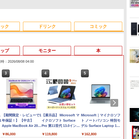
ジック
ドリンク
コミック
トップ
モニター
本
：2026/08/08 04:00
6
3
4
5
Anker Soundcore
On My Road (Stadium
by Amazon 天然水ラベ
ONE PIECE モノクロ版
【2026年アップグレー
On My Road (Stadium
by Amazon 炭酸水 ラ
HUNTER×HUNTER モ
Xiaomi シャオミ REDMI
BUGS LIFE
コカ・コーラ やかんの麦
スーパーの裏でヤニ吸う
Liberty 5 ミッドナイト
ver.)
ルレス 2L×9本
115 (ジャンプコミック
ド版】AOKIMI ワイヤ
ver.)
ベルレス 500ml ×24本
ノクロ版 39 (ジャンプ
Buds 8 Lite ワイヤレス
茶 from 爽健美茶 ラベル
ふたり 9巻 (デジタル版ビ
￥250
ブラック
スDIGITAL)
レスイヤホン
強炭酸水 ペットボトル
コミックスDIGITAL)
イヤホン Bluetooth 5.4
レス 650mlPET×24本
ッグガンガンコミックス)
￥250
￥1,117
￥250
bluetooth イヤホン
500ミリリットル
ノイズキャンセリング
￥14,990
￥594
￥2,599
￥1,625
￥572
￥3,480
￥2,009
￥810
V12 小型軽量 ブルート
(Smart Basic)
ANC 36時間再生
【マラソン
ニ
【期間限定・レビューで1
ゥースHi-Fi 最大36時間
【展示品】 Microsoft マ
Microsoft｜マイクロソフ
WUXG
1
年保証！】 【中古】
再生 ぶるーとゅーす コ
イクロソフト Surface
ト ノートパソコン 特別モ
コン 中古
Apple MacBook Air 2020
ードレス ENCノイズキ
Pro 第11世代 13.0インチ
デル Surface Laptop 13
M1 256GB SSD 16GB メ
ャンセリング 自動ペア
/ Snapdragon X Plus/ メ
インチ オーシャングリー
￥29,80
￥86,000
￥119,800
￥162,800
B
モリ 13インチ 【A2337】
リング Type-C充電 マ
モリ 16GB / SSD 512GB
ン EP2-30766 [Copilot+