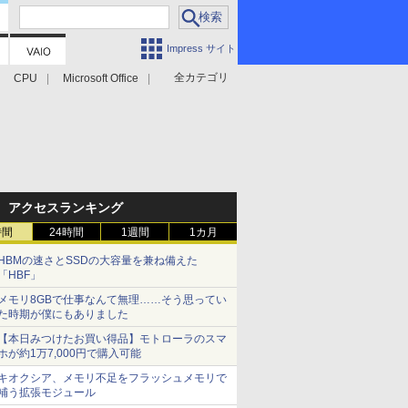
Impress サイト
全カテゴリ
CPU
Microsoft Office
アクセスランキング
時間
24時間
1週間
1カ月
HBMの速さとSSDの大容量を兼ね備えた
「HBF」
メモリ8GBで仕事なんて無理……そう思ってい
た時期が僕にもありました
【本日みつけたお買い得品】モトローラのスマ
ホが約1万7,000円で購入可能
キオクシア、メモリ不足をフラッシュメモリで
補う拡張モジュール