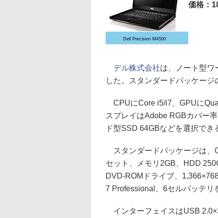
価格：18
Dell Precision M4500
デル株式会社
は、ノート型ワークス
した。スタンダードパッケージの価
CPUにCore i5/i7、GPUにQ
スプレイはAdobe RGBカバー
ド型SSD 64GBなどを選択でき
スタンダードパッケージは、Core i5-
セット、メモリ2GB、HDD 250GB(7
DVD-ROMドライブ、1,366×7
7 Professional、6セルバッ
インターフェイスはUSB 2.0×3、U