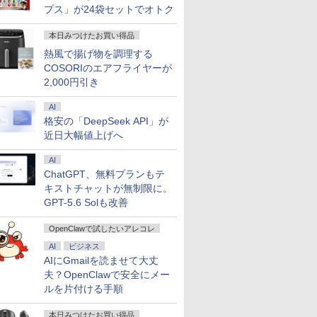
プス」が24袋セットでオトク
本日みつけたお買い得品
熱風で揚げ物を調理する
7
2
8
7
9
3
COSORIのエアフライヤーが
2,000円引き
AI
格安の「DeepSeek API」が
近日大幅値上げへ
AI
10倍 送料無料 中古パソコン
00円クーポン＋P最大31.5%還元！】KTC MegPad 25イン
かダンジョン攻略
ギルティサークル（21）
＼11日まで限定価格／ゲーミングPC セッ
信じていた仲間達にダン
【エントリーで最大全額ポイント還元
愛玩動物看護師必携
LENOVO レノ
ChatGPT、無料プランもテ
s 11 Pro 64bit 搭載 DELL
droid 14搭載 スマートタブレット ディスプレイ モバイル
の異世界転生冒険
【電子書籍】[ 山本やみー
ト 新品 RTX5060 Ryzen7 5700X メモリ
ジョン奥地で殺されかけ
ー USB-C対応 PCモニター LG Moni
スト [ 藤村 響男 ]
PGX(30KL0
lex シリーズ（7010等） Core i7 第3
FHD 10点マルチタッチ 8GB+128GB Qualcommチッ
20 【電子書籍】[
]
16GB SSD500GB Windows11 デスクトッ
たがギフト『無限ガチ
/WQHD(2560×1440） /ワイド /100
キストチャットが無制限に。
￥6,820
￥961,000
70 3.4G/メモリ
ネス/移動/家庭用 レディース A25Q5
U ]
プPC モニター付き 23.8型 IPS 100Hz 1年
ャ』でレベル9999の仲間
GPT-5.6 Solも改善
0
9
￥792
￥181,070
￥792
￥25,160
D500GB/DVD-ROM/激安セール
保証 高性能 配信 動画編集 eスポーツ 初心
達を手に入れて元パーテ
者 一式 ゲーミングパソコン デスクトップ
ィーメンバーと世界に復
OpenClawで試したいアレコレ
パソコン
讐＆『ざまぁ！』しま
す！【電子書籍】
AI
ビジネス
AIにGmailを読ませて大丈
夫？OpenClawで安全にメー
ルを片付ける手順
本日みつけたお買い得品