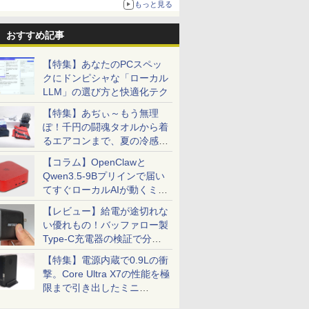
もっと見る
ニンテンドーeショップでは「大神 絶景版」が
67%オフで990円
おすすめ記事
【特集】あなたのPCスペッ
クにドンピシャな「ローカル
LLM」の選び方と快適化テク
【特集】あぢぃ～もう無理
ぽ！千円の闘魂タオルから着
るエアコンまで、夏の冷感グ
ッズ一挙紹介
【コラム】OpenClawと
Qwen3.5-9Bプリインで届い
てすぐローカルAIが動くミニ
PC「SER9 Pro」
【レビュー】給電が途切れな
い優れもの！バッファロー製
Type-C充電器の検証で分か
ったこと
【特集】電源内蔵で0.9Lの衝
撃。Core Ultra X7の性能を極
限まで引き出したミニ
PC「GPD BOX」