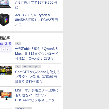
が3万円オフで15万9,800円
に
32GBメモリのRyzen 9
8945HS搭載ミニPCが2万円
オフ
新記事
AI
一部Fable 5超え「Qwen3.8-
Max」8月12日ダウンロード
可能に！Qwen3.8-27Bも順
次
AI
クリエイター
ChatGPTからAdobeを使える
プラグイン登場。写真/動画
編集や資料作成も
MSI、マルチモニター環境に
も好適な24.5型フル
HD/144Hzビジネスモニター
ゲーミング