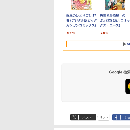
型 / Windows11
Sパネル搭載 フル
世代 第10世代 第8世代
りの魔法剣士 3巻 【電
GDQ271UEL QD-
Notebook Clevo
コン Windows
ター 15.6インチ 1080P
菜 ]
8365U
100Hzリフレッシュ
ス】GMKtec ミニpc
集団「ナチュラル」
/ 第8世代Core i5-
(1920×1080)解像度
Core i5 選べる】
子書籍】[ 佐賀崎しげ
OLED採用
W350SS_370SS / 第4
11【Office付】
フルHD ディスプレイ
1.6GHz/8GB/256GB(
ト PCモニター 薄型 
G3 Pro Intel Core i3
闇 [ 清水 將裕 ]
,800
2
6,180
￥25,990
￥770
￥77,800
￥11,000
￥24,800
￥9,480
￥1,760
￥13,300
￥11,980
￥66,248
￥1,870
5U / メモリ16GB /
型液晶モニター JN-
【13.3インチ 15.6イン
る ]
GigaCrysta ［27型 /
世代Core i7 / グラフィ
【Windows 11 Pro
VESA対応 コスパ デュ
パーム変色あり【中
ブモニター 在宅勤務
10110U 16GB DDR4
Anker Soundcore
BRUCE WAYNE feat.
【Amazon.co.jp限
薬屋のひとりごと 17
Anker Soundcore
BRUCE WAYNE feat
by Amazon 天然水
異世界居酒屋「の
256GB / 12.1イン
S49F-M-H3 HDMI
チ 選べる 】【メモリ
WQHD(2560×1440) /
ックボード NVIDIA
64Bit搭載】DELL
アルモニター サブモニ
古】【20260729】
VESA対応 HDMI VG
64GBまで増設 512G
P40i オフホワイト
Flo Milli, ATL Jacob
定】 い・ろ・は・す
巻 (デジタル版ビッグ
P31i ブラック
Flo Milli, ATL Jacob
ラベルレス 500ml
ぶ」(22) (角川コミッ
XGA(1920x1200)
A ビデオ/音声入力
ー16GB 8GB 選べる】
ワイド / 280Hz］ ブラ
Corporation GM107M
Optiplexシリーズ
ター ゲーミングモニタ
パソコンモニター チ
SSD M.2 2242 最大8
[Explicit]
2L PET ラベルレス
ガンガンコミックス)
[Explicit]
×24本 富士山の天然
クス・エース)
ebカメラ /
アキシャル音声出力
【SSD 512GB 256GB
ック
[GeForce GTX 860M]
Core i5搭載/4G/新品
ー ポータブルモニター
ト
Windows11 Pro min
￥7,990
￥5,990
×8本
水 バナジウム含有 
i&Bluetooth /
SBメモリ再生対応
選べる】【Windows11
2GB / 光学ドライブ
SSD 120GB/DVD-
外付けモニター リモー
pc/switch/ps4/ps5/
pc 4.1GHz WIFI6
￥250
￥1,112
￥770
￥250
￥1,380
￥832
ミネラルウォーター
ice 2024 H&B / Aラ
モコン同梱
& Win10 選べる】 【中
CDDVDW SN-208FB /
ROM/送料無料【オプ
トワーク IPS mini pc
BT5.2 小型PC VES
ペットボトル 静岡県
古パソコン中古PC】
メモリ 8GB【中古品】
ション色々有】
ミニPC 多デバイス対
応 ミニパソコン 2画
A
産 500ミリリットル
Webカメラ付き 無線
応 ブラック
高性能 みにpc nucb
(Smart Basic)
Wi-Fi付き Office付き
省エネ デスクトップ
PC
Google
ポスト
リスト
シ