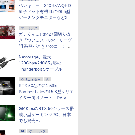
ベンキュー、240Hz/WQHD
量子ドット有機ELの26.5型
ゲーミングモニターなど3機
種
ゲーミング
ガチくんに! 第427回切り抜
き「ついにスト6おじリーグ
開催/翔がときどのコーチ就
任など」
Nextorage、最大
120Gbps/240W対応の
Thunderbolt 5ケーブル
クリエイター
AI
RTX 50なのに1.53kg、
7
7
7
8
8
8
9
9
9
10
10
10
Panther Lakeの15.3型クリエ
イター向けノート「DAIV
Z5」
GMKtecのRTX 50シリーズ搭
載小型ゲーミングPC、日本
でも発売へ
ン
ト】モバイ
死ぬ悪役
MS Office 2024 H&B
魔王城の料理番 〜コワ
マラソン限定P2倍【ク
MS Office 2024 H&B
★8月中旬発送予定★
LGエレクトロニクス
【中古】 Panasonic
SAKAMOTO DAYS 28
【3年保証モデル】
福袋機種店
片田舎のお
IOデータ
AI
ゲーミング
 5 高性能
mart
たので、
搭載｜中古ノートパソ
モテ魔族ばかりだけ
ーポン利用で実質
搭載｜14型 WEBカメ
宇宙兄弟 全巻セット
LG 34U530A-W LG
レッツノートCF-SV8
【電子書籍】[ 鈴木祐
JAPANNEXT 49インチ
【CPU 第1
聖になる外
モニター K