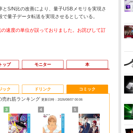
とS/N比の改善により、量子USBメモリを実現さ
段で量子データ転送を実現させるとしている。
、光の速度の単位が誤っておりました。お詫びして訂
トップ
モニター
本
3
3
3
3
4
4
4
4
5
5
5
5
6
6
6
ジック
ドリンク
コミック
 の売れ筋ランキング
更新日時：2026/08/07 00:06
ン
変
[VETESA正規販売店]
異世界魔王と召喚少女
中古ノートパソコン 中
【タッチ式選べる 携帯
タブレット/ノートパソ
GMKtec GMK-K8
Acer 27インチ フルHD
追放された転生王子、
＼8月限定エントリー
デスクトップPC
5年間フル保証ディス
異世界ウォーキング
ノートパソコ
【5倍ポイン
ゲーム中盤で
度
ン
罪
デスクトップパソコン
の奴隷魔術（30） 【電
古PC Windows11
式】モバイルモニター
コン 2in1PC 顔認証対
PLUS-32/1T-
144Hz 1ms(VRB) IPS
『自動製作』スキルで
でP10倍／【中古】 ノ
Ryzen7 5700G メモリ
プレイ 243B9/11 [23.8
（14） 【電子書籍】[
Surface Pro
ルモニター kks
貴族に転生し