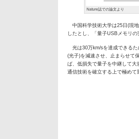
Nature誌での論文より
中国科学技術大学は25日(現地
したとし、「量子USBメモリ
光は30万km/sを達成できる
(光子)を減速させ、止まらせ
ば、低損失で量子を中継して大
通信技術を確立する上で極めて