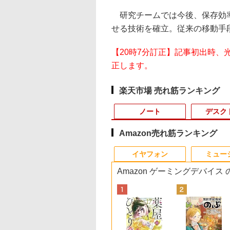
研究チームでは今後、保存効率
せる技術を確立。従来の移動手
【20時7分訂正】記事初出時
正します。
楽天市場 売れ筋ランキング
ノート
デスク
Amazon売れ筋ランキング
10
10
10
1
1
1
1
2
2
2
2
イヤフォン
ミュー
Amazon ゲーミングデバイス
】 Panasonic
AMOTO DAYS 28
3年保証モデル】
福袋機種店長お任せ
片田舎のおっさん、剣
IOデータ ゲーミング
iiyama / ノートPC ゲ
ポイント10倍 中古パソ
＼500円OFFクーポン
はなコミ！ ～となりに
Panasonic CF-
モニター 23.8インチ
【エントリーでポイ
捕食 欲望をカネに
ツノートCF-SV8
子書籍】[ 鈴木祐
PANNEXT 49インチ
【CPU 第12世代 第11
聖になる外伝 はじま
モニター KH-
ーミングPC /
コン デスクトップパソ
あり！／ モバイルモニ
アイドル～ [ 大場 花
SV8RDAVS Core i5
1920×1080 FHD解像
ト100％還元のチャ
えるトクリュウ型犯