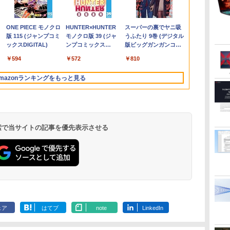
レー
の
PC 一体型 新品
子書籍】[ 福田直叶 ]
Microsoft Office2024
14インチ フルHD IPS
応Full HDカメラ＆指
W11Pro(8845HS)
非光沢 sRGB 99%
領地を爆速で開拓し最
ートパソコン
16GB SSD1TB B550
型ワイド液晶ディスプ
あるくひと ]
第7世代Core i
13.3インチ 
外れスキル【
SSD)/Multi/12.1W/WUXGA(1920x1200)/Win11
サ
Windows11 27型 Core
SSD搭載 初期設定済み
パネル 非光沢 タッチ
紋認証 Panasonic
AMD FreeSync ブラッ
強の村を作ってしま
windows11 office付き
グラボなし
レイ 5年フル保証
WEBカメラ内
ル 超軽量400
を駆使して最
￥69,800
￥792
￥13,800
￥11,999
￥19,800
￥124,800
￥16,600
￥792
￥22,770
￥148,700
￥16,980
￥792
￥24,890
￥18,999
￥792
i7 第4世代 Office付き
店長おまかせ 第7世代
式/非タッチ式選択可能
Let's note CF-XZ6
クブースト VRB対応
う〜最強クラフトスキ
Lenovo レノボ
(USB-C)]
Windows 11 
高輝度400nit
してみた（7）
.
Anker Soundcore
On My Road
by Amazon 炭酸水
ONE PIECE モノクロ
【2026年アップグレ
On My Road
by Amazon 天然水
HUNTER×HUNTER
Xiaomi シャオミ
BUGS LIFE
コカ・コーラ やかんの
スーパーの裏でヤニ吸
A
B
メモリ16GB
～第11世代 Core i3/i5
Type-C対応 HDMI
12.0型軽量 超高解像
ブルーライト低減
ルで始める、楽々領地
ThinkPad L390
0ffice 2024
sRGB100％
書籍】[ 八又ナ
Liberty 5 アプリコッ
(Stadium ver.)
ラベルレス 500ml
版 115 (ジャンプコミ
ード版】AOKIMI ワ
(Stadium ver.)
ラベルレス 2L×9本
モノクロ版 39 (ジャ
REDMI Buds 8 Lite ワ
麦茶 from 爽健美茶 ラ
うふたり 9巻 (デジタル
ル
TB
SSD512GB 初期設定済
大容量 メモリー テン
VESA対応 モニター 持
QHD(2160x1440) タッ
HDMI 1.4 DisplayPort
開拓スローライフ〜
20NSS25A00 Core i5 8
型 2K液晶(256
適合 非光沢I
￥250
トピンク
×24本 強炭酸水 ペッ
ックスDIGITAL)
イヤレスイヤホン
ンプコミックス
イヤレスイヤホン
ベルレス
版ビッグガンガンコミ
i
ホワイト ブラック
キ カメラ ドライブ 選
ち運び サブディスプレ
チパネル Core i5-
v1.2 スピーカー・ヘッ
（8） 【電子書籍】[ 熊
世代 メモリー8GB 高
Wi-Fi Mini-D
解像度1920*12
￥250
￥250
￥1,117
水
トボトル 500ミリリ
bluetooth イヤホン
DIGITAL)
Bluetooth 5.4 ノイズ
650mlPET×24本
ックス)
xbox
択可 Bluetooth 型落ち
イ デュアルモニター
7300U vPro メモリ
ドホン端子 Acer
乃げん骨 ]
速SSD256GB 整備済み
Bluetooth
C/mini HDM
￥-
￥1,625
￥594
￥1,964
￥572
￥2,980
￥2,009
￥810
ットル (Smart
V12 小型軽量 ブルー
キャンセリング ANC
A対
モデル ノートPC 有名
テレワーク ミニPC対
8GB SSD256GB Type-
Display Widget 6軸カ
品 pc win11 os 中古パ
SurfaceConn
PS4/PS5/XBO
Basic)
トゥースHi-Fi 最大
36時間再生
面
メーカー
応 EVICIV
C HDMI Office
ラー調整 VESAマウン
ソコン すぐ使える オ
USB3.0
など対応 NK-1
mazonランキングをもっと見る
36時間再生 ぶるーと
ox
Windows10 送料無料
ト対応 Nitro ゲーミン
フィス付きPC 送料無
ゅーす コードレス
中古パソコン
グモニター
料
ENCノイズキャンセ
QG271P6bmipx
リング 自動ペアリン
グ Type-C充電 マイ
ク付き 防水 タッチ式
 検索で当サイトの記事を優先表示させる
音量調整 スポーツ/通
勤/通学/WEB会議(ホ
ワイト)
ェア
はてブ
note
LinkedIn