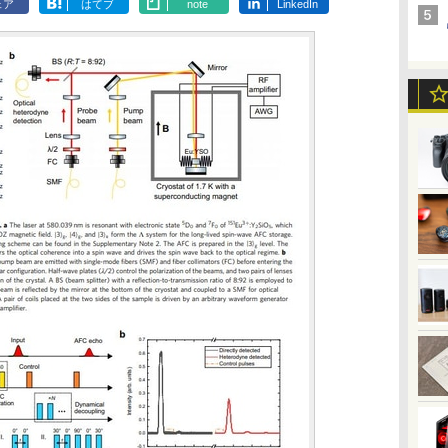
ェア
はてブ
note
LinkedIn