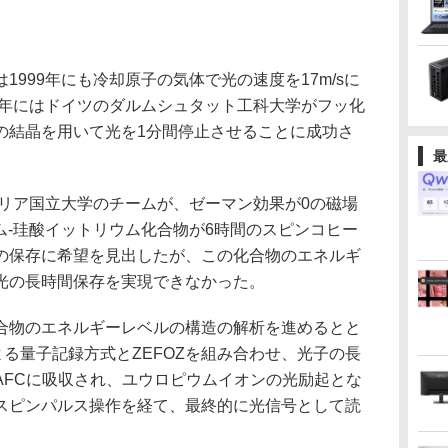
999年にも冷却原子の気体で光の速度を17m/sに
3年にはドイツのダルムシュタット工科大学がフッ化
の結晶を用いて光を1分間停止させることに成功さ
最
ラリア国立大学のチームが、ゼーマン効果が0の磁場
ウム-珪酸イットリウム化合物が6時間のスピンコヒー
の保存に希望を見出したが、この化合物のエネルギ
光の長時間保存を実現できなかった。
物のエネルギーレベルの構造の解析を進めるとと
による量子記録方式とZEFOZを組み合わせ、光子の長
AFCに吸収され、ユウロピウムイオンの光励起とな
スピンパルス操作を経て、最終的に光信号として読