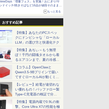
NewDays「増量フェス」を実施！おにぎり/サ
ンドイッチ/焼きそばなど16品が値段そのままで
ボリュームアップ
もっと見る
おすすめ記事
【特集】あなたのPCスペッ
クにドンピシャな「ローカル
LLM」の選び方と快適化テク
【特集】あぢぃ～もう無理
ぽ！千円の闘魂タオルから着
るエアコンまで、夏の冷感グ
ッズ一挙紹介
【コラム】OpenClawと
Qwen3.5-9Bプリインで届い
てすぐローカルAIが動くミニ
PC「SER9 Pro」
【レビュー】給電が途切れな
い優れもの！バッファロー製
Type-C充電器の検証で分か
ったこと
【特集】電源内蔵で0.9Lの衝
撃。Core Ultra X7の性能を極