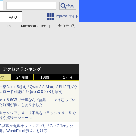
Impress サイト
全カテゴリ
CPU
Microsoft Office
アクセスランキング
時間
24時間
1週間
1カ月
一部Fable 5超え「Qwen3.8-Max」8月12日ダウ
ンロード可能に！Qwen3.8-27Bも順次
メモリ8GBで仕事なんて無理……そう思ってい
た時期が僕にもありました
キオクシア、メモリ不足をフラッシュメモリで
補う拡張モジュール
AI搭載の無料オフィスアプリ「GenOffice」公
開。Word/Excel形式にも対応