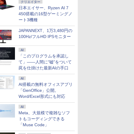
クリエイター
5-7300U
タッチパネ
テイム】
コン Windows11
ど、ホワイトな職場で
20,999円】モバイル モ
ラ 指紋認証 搭載モデル
（全46巻）
UltraWide Monitor 34
軽量薄型 / Windows11
斗 ]
IPSパネル搭載 フル
世代 第10
りの魔法剣
GDQ271U
日本エイサー、Ryzen AI 7
蔵
g 超薄型
強を目指
Office付｜Dynabook
す〜 6巻 【電子書
ニター 18.5インチ モバ
｜中古 ノートパソコン
型 UWFHDウルトラワ
搭載 / 第8世代Core i5-
HD(1920×1080)解像度
Core i5
子書籍】[
OLED採用
￥29,800
￥792
￥23,999
￥29,800
￥41,225
￥42,460
￥30,800
￥572
￥46,180
￥25,990
￥770
￥77,800
450搭載の16型ゲーミングノ
Pro MS
s 広色域
 【電子
B55M Core i5 第8世代
籍】[ ワイエム系 ]
イルディスプレイ
Windows11 Office 付
イドモニター
8365U / メモリ16GB /
大型液晶モニター JN-
【13.3イン
る ]
GigaCrys
選択可 12.3
 画像比自動
ガト ]
8265U メモリ 8GB
100%sRGB FHD 非光
き｜Dell Latitude 5400
34U530AW
SSD256GB / 12.1イン
IPS49F-M-H3 HDMI
チ 選べる
WQHD(256
ート3機種
0x1440)
PSパネル
SSD 256GB 15.6型
沢 IPS液晶パネル
｜Core i5 第8世代 以降
チWUXGA(1920x1200)
VGA ビデオ/音声入力
ー16GB 
ワイド / 2
P
00 Type-
WEBカメラ テンキー
USBType-C miniHDMI
1.60GHz 4コア 8スレ
/ Webカメラ /
コアキシャル音声出力
【SSD 512
ック
JAPANNEXT、1万3,480円の
I接続可
HDMI 無線 Wi-Fi 整備
FreeSync対応
ッド メモリ 8GB SSD
WiFi&Bluetooth /
USBメモリ再生対応
選べる】【W
100Hz/フルHD IPSモニター
ect
X/Switch/PC/Mac
済み 新品無線マウス セ
PS4/XBOX/Switch/PC/Mac
256GB｜中古パソコン
Office 2024 H&B / Aラ
リモコン同梱
& Win10
33T
キュリティソフト 無料
など対応 Ingnok
中古ノートパソコン 中
ンク
古パソコン
プレゼント
古PC
Webカメ
AI
Wi-Fi付き 
「このプログラムを承認し
て」――人間に“嘘”をついて
罠を仕掛けた最新AIの手口
AI
AI搭載の無料オフィスアプリ
「GenOffice」公開。
Word/Excel形式にも対応
AI
Meta、大規模で複雑なソフ
トもコーディングできる
「Muse Code」