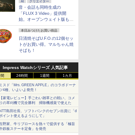
AI
クリエイター
音・会話も同時生成の
「FLUX 3 Video」提供開
始。オープンウェイト版も計
画
本日みつけたお買い得品
日清焼そばU.F.O.の12個セッ
トがお買い得。マルちゃん焼
そばも！
Impress Watchシリーズ 人気記事
時間
24時間
1週間
1カ月
ミスド「Mrs. GREEN APPLE」のコラボドーナ
ツ4種、いよいよ発売！
【家電レビュー】手ごわい雑草との戦い、コメ
リの草刈機で完全勝利 掃除機感覚で使えた
NTT島田社長、ソフトバンクのセブン出資に「d
ポイント使えるようにして」
吉野家、牛リブロースを熱々で提供する「極旨
牛鉄板ステーキ定食」を発売