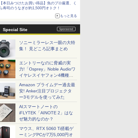
【本日みつけたお買い得品】魚のプロ厳選、く
ら寿司のうなぎが約1,500円オトク！
もっと見る
Special Site
ソニーミラーレス一眼の大特
集！ 見どころ記事まとめ
エントリーなのに脅威の実
力!「Osprey」Noble Audioワ
イヤレスイヤフォン4機種を
一気に聴く
Amazon プライムデー過去最
安! Anker注目プロジェクタ
ー3モデルを使ってみた
AIスマートノートの
iFLYTEK「AINOTE 2」はな
ぜ魅力的なのか？
マウス、RTX 5060 Ti搭載ゲ
ーミングPCが7万5,000円オ