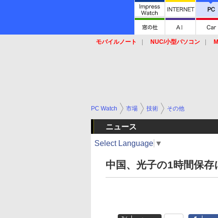
モバイルノート
NUC/小型パソコン
M
SSD
キーボード
マウス
PC Watch
市場
技術
その他
ニュース
Select Language
▼
中国、光子の1時間保存