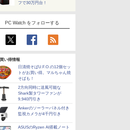
フで30万円台！
PC Watch をフォローする
買い得情報
日清焼そばU.F.O.の12個セッ
トがお買い得。マルちゃん焼
そばも！
2方向同時に送風可能な
Shark製タワーファンが
9,940円引き
Ankerのソーラーパネル付き
監視カメラが4千円引き
ASUSのRyzen AI搭載ノート