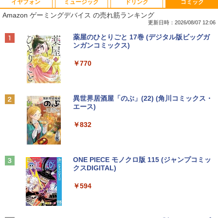
イヤフォン
ミュージック
ドリンク
コミック
中古ノートパソコンDell Latitude 5320
中古パソコン HP Z230 SFF Workstatio
Yoothi 互換品 液晶 15.6インチ NV156F
獣医腫瘍学テキスト 第2版[本/雑誌] / 日
1
1
1
1
Amazon ゲーミングデバイス の売れ筋ランキング
2-in-1 5320-con 【中古】 Dell Latitude
n CPU Intel Xeon E3-1231v3-3.40Ghz
HM-N41 NV156FHM-N42 NV156FHM-N
本獣医がん学会/著 日本獣医がん学会獣医
5320 2-in-1 中古ノートパソコンCore i5
メモリ8GB SSD256GB DVDROM デスク
43 NV156FHM-N46 NV156FHM-N47 NV
腫瘍科認定医認定委員会/監修
更新日時：2026/08/07 12:06
Win11 Pro 64bit Dell Latitude 5320 2-i
トップ パソコン 中古 パソコン パソコン
156FHM-N49 対応 FullHD 1920x1080 I
Anker Soundcore P40i オフホワイト
BRUCE WAYNE feat. Flo Milli, ATL Jacob
【Amazon.co.jp限定】 い・ろ・は・す 2L P
薬屋のひとりごと 17巻 (デジタル版ビッグガ
n-1 中古ノートパソコンCore i5 Win11 P
本体 高速SSD ウインドウズ10 Windows
PS LED LCD 液晶ディスプレイ 修理交換
￥19,800
[Explicit]
ET ラベルレス ×8本
ンガンコミックス)
ro 64bit
11 中古デスクトップ 中古pc win10 中古
用液晶パネル
￥7,990
デスクトップパソコン 送料無料
￥250
￥1,112
￥770
￥19,000
￥9,250
￥15,800
世界の新富裕層はなぜ「オルカン・S＆P
2
500」を買わないのか 20代で純資産4億
円をつくった超レバレッジ投資の極意 [
Anker Soundcore P31i ブラック
BRUCE WAYNE feat. Flo Milli, ATL Jacob
by Amazon 天然水 ラベルレス 500ml ×24本
異世界居酒屋「のぶ」(22) (角川コミックス・
中古ノートパソコン インテル Celeron C
＼500円OFFクーポンあり！／ モバイル
宮脇 さき ]
2
2
[Explicit]
富士山の天然水 バナジウム含有 水 ミネラル
エース)
ore i5 Windows11 Pro Office 2024付き
【全品最大2500円OFFクーポン】【22イ
モニター 15.6インチ 1080PフルHD ディ
2
ウォーター ペットボトル 静岡県産 500ミリリ
￥5,990
メモリ4GB/8GB/16GB選択可 SSD128G
ンチ 液晶+新品キーボード＆新品無線マ
スプレイ VESA対応 コスパ デュアルモニ
￥1,980
ットル (Smart Basic)
￥250
￥832
B/1TB選択可 15.6型 テンキー ビジネス
ウスセット】HP EliteDesk 800 G1 SFF
ター サブモニター ゲーミングモニター
在宅勤務 学生向け 初期設定不要 店長お
デスクトップPC 第4世代Core-i7 Office
ポータブルモニター 外付けモニター リモ
￥1,380
まかせ中古厳選 ノートPC ノート パソコ
付き Windows11 メモリ8GB/16GB SSD
ートワーク IPS mini pc ミニPC 多デバ
ン 中古PC 在宅ワーク オフィス 中古
256GB/512GB ハイブリッド Wi-Fi DVD
イス対応 ブラック
コレクション・台湾のモダニズム（第6
3
USB3.0 デスクトップ PC 中古 PC
Anker Soundcore Liberty 5 ミッドナイトブ
On My Road (Stadium ver.)
ONE PIECE モノクロ版 115 (ジャンプコミッ
巻） 衛生と病院 [ 鈴木哲造 ]
ラック
クスDIGITAL)
by Amazon 天然水ラベルレス 2L×9本
￥11,980
￥9,480
￥27,999
￥250
￥19,800
￥14,990
￥594
￥1,117
【1500円OFFクーポン】【タッチパネル
★Gigastone モニター 21.45インチ ディ
3
3
&WEBカメラ搭載】ノートパソコン 2in1
超得10％OFF｜買い替えならこれ!! Micr
スプレイ PCモニター VESA モニタ ノン
3