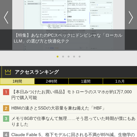
【特集】あなたのPCスペックにドンピシャな「ローカル
LLM」の選び方と快適化テク
●
●
●
●
●
アクセスランキング
1時間
24時間
1週間
1カ月
【本日みつけたお買い得品】モトローラのスマホが約1万7,000
円で購入可能
HBMの速さとSSDの大容量を兼ね備えた「HBF」
メモリ8GBで仕事なんて無理……そう思っていた時期が僕にもあ
りました
Claude Fable 5、格下モデルに回される不満が85%減。生物学の