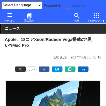
Powered by
Translate
PC Watch
パソコン/タブレット/スマートフォン
一体型パソコン
カテゴリ
過去記事
検索
Impressサイト
ニュース
Apple、18コアXeon/Radeon Vega搭載の”黒
い”iMac Pro
若杉 紀彦
2017年6月6日 03:16
リスト