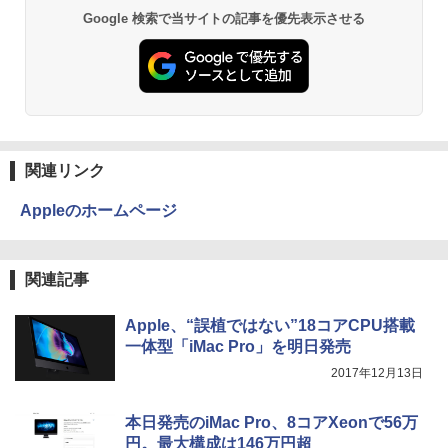
GWIFI Bluetooth内蔵 中古パソコン Mic
PC
Google 検索で当サイトの記事を優先表示させる
rosoftOffice2024可 Windows11 送料無
料 持ち運び便利
￥75,999
￥27,600
関連リンク
Appleのホームページ
関連記事
Apple、“誤植ではない”18コアCPU搭載
一体型「iMac Pro」を明日発売
2017年12月13日
本日発売のiMac Pro、8コアXeonで56万
円。最大構成は146万円超