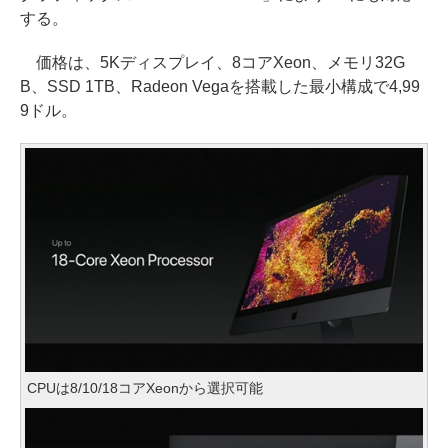
する。
価格は、5Kディスプレイ、8コアXeon、メモリ32G
B、SSD 1TB、Radeon Vegaを搭載した最小構成で4,99
9ドル。
CPUは8/10/18コアXeonから選択可能