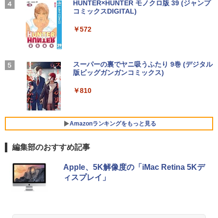
タブレットPC 13.3インチ SSD128GB メ
osoft office付き デスクトップパソコン
グレア フルHD 75Hz ブルーライト軽減
【2026年アップグレード版】AOKIMI ワイヤ
On My Road (Stadium ver.)
HUNTER×HUNTER モノクロ版 39 (ジャンプ
和山やま作品4冊セット 小冊子＆アクリ
4
モリ8GB Core i3 第8世代 Microsoft Off
中古デスクトップ 第8世代 メモリ8GB S
パネル 178度 広角 高解像度目に優しいフ
レスイヤホン bluetooth イヤホン V12 小型
コミックスDIGITAL)
by Amazon 炭酸水 ラベルレス 500ml ×24本
ルスタンド付き特装版 （ビームコミック
ice付き Windows11 東芝 dynabook D8
SD256GB HDD500GB Windows11 セッ
リッカーフリー (PS5確認済み/HDMI/VG
軽量 ブルートゥースHi-Fi 最大36時間再生 ぶ
強炭酸水 ペットボトル 500ミリリットル (Sm
￥250
ス） [ 和山 やま ]
3 ノートパソコン 中古 PC パソコン 中古
ト購入可能 単品 NEC デスクトップ PC
A/3年保証)
るーとゅーす コードレス ENCノイズキャン
art Basic)
￥572
ノートPC 中古ノート 最大SSD512GB
パソコン 中古 おすすめ デスクトップパ
セリング 自動ペアリング Type-C充電 マイク
￥11,000
ソコン マイクロソフトオフィス 2019 PC
付き 防水 タッチ式音量調整 スポーツ/通勤/通
￥9,980
￥1,625
学/WEB会議(ホワイト)
￥24,800
￥29,800
BUGS LIFE
スーパーの裏でヤニ吸うふたり 9巻 (デジタル
￥1,964
版ビッグガンガンコミックス)
コカ・コーラ やかんの麦茶 from 爽健美茶 ラ
施設基準パーフェクトブック 2026年度
5
【公式限定2年保証】モニター 21.5イン
ベルレス 650mlPET×24本
4
￥250
版 [ 一般社団法人日本施設基準管理士協
2026新生活 13インチ超軽量 重さ約900g
チ フルhd 高画質 100Hz VA ノングレア
4
￥810
会 ]
ノートパソコン HP Dynabook 富士通 第
【中古】 HP Pavilion All-in-One 24-xa0
非光沢 スピーカー内蔵 3年保証 ディスプ
Xiaomi シャオミ REDMI Buds 8 Lite ワイヤ
4
￥2,009
10世代Core i5/i7 アウトレット 最大メモ
150jp 4YR08AA#ABJ SSD＆HDD搭載 C
レイ パソコンモニター PCモニター フル
レスイヤホン Bluetooth 5.4 ノイズキャンセ
￥22,000
リ16GB SSD1TB 薄型軽量 13.3インチ O
ore i5 8400T Windows11 Home 液晶一
ハイビジョン 21インチ 液晶モニター ア
リング ANC 36時間再生
ffice付き 最新MicrosoftOffice2024可 W
体型 保証付 [96185]
イリスオーヤマ DT-JF * 安心延長保証対
Amazonランキングをもっと見る
indows11ノートパソコン 中古パソコン
象
￥2,980
WIFI Bluetooth 中古PC
￥39,640
編集部のおすすめ記事
￥9,999
￥25,600
Apple、5K解像度の「iMac Retina 5Kデ
【★20％クーポン】MINISFORUM AI M1
5
ィスプレイ」
Pro ミニPC、インテル Core Ultra 5 125
グリーンハウス 7型ワイド液晶 電子POP
5
本日10倍！高性能第10世代Core i7-1061
H / Ultra 9 285H、32GB+512GB/1TB 、
取付金具付き ホワイト GH-EP7F-WH [G
5
0Uノートパソコン 中古 Dynabook G83
64GB+2TB / ベアボーンキット、 2.5G/
HEP7FWH]
超軽量約779g メモリ最大16GB 新品SSD
Wi-Fi 7/Bluetooth 5.4、HDMI 2.1/DP 1.
1TB 13.3インチ HDMI搭載 WEBカメラ5
4/USB4×2、4画面出力、Copilot対応AI
￥10,970