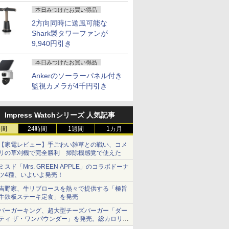
本日みつけたお買い得品
2方向同時に送風可能な
Shark製タワーファンが
9,940円引き
本日みつけたお買い得品
Ankerのソーラーパネル付き
監視カメラが4千円引き
Impress Watchシリーズ 人気記事
時間
24時間
1週間
1カ月
【家電レビュー】手ごわい雑草との戦い、コメ
リの草刈機で完全勝利 掃除機感覚で使えた
ミスド「Mrs. GREEN APPLE」のコラボドーナ
ツ4種、いよいよ発売！
吉野家、牛リブロースを熱々で提供する「極旨
牛鉄板ステーキ定食」を発売
バーガーキング、超大型チーズバーガー「ダー
ティ ザ・ワンパウンダー」を発売。総カロリー
約1656kcal、総重量約527g！