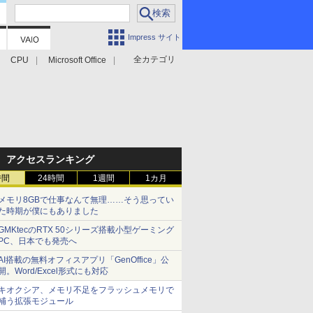
Impress サイト
全カテゴリ
CPU
Microsoft Office
アクセスランキング
時間
24時間
1週間
1カ月
メモリ8GBで仕事なんて無理……そう思ってい
た時期が僕にもありました
GMKtecのRTX 50シリーズ搭載小型ゲーミング
PC、日本でも発売へ
AI搭載の無料オフィスアプリ「GenOffice」公
開。Word/Excel形式にも対応
キオクシア、メモリ不足をフラッシュメモリで
補う拡張モジュール