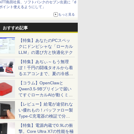
NTT島田社長、ソフトバンクのセブン出資に「d
ポイント使えるようにして」
もっと見る
おすすめ記事
【特集】あなたのPCスペッ
クにドンピシャな「ローカル
LLM」の選び方と快適化テク
【特集】あぢぃ～もう無理
ぽ！千円の闘魂タオルから着
るエアコンまで、夏の冷感グ
ッズ一挙紹介
【コラム】OpenClawと
Qwen3.5-9Bプリインで届い
てすぐローカルAIが動くミニ
PC「SER9 Pro」
【レビュー】給電が途切れな
い優れもの！バッファロー製
Type-C充電器の検証で分か
ったこと
【特集】電源内蔵で0.9Lの衝
撃。Core Ultra X7の性能を極