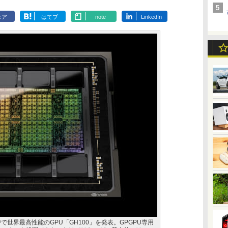
ェア
はてブ
note
LinkedIn
当時で世界最高性能のGPU「GH100」を発表。GPGPU専用