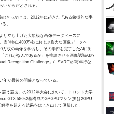
くらいからだとされる。
のきっかけは、2012年に起きた「ある象徴的な事
いる。
年より立ち上げた大規模な画像データベースに
あり、当時約1,400万枚におよぶ膨大な画像データベー
0万枚の画像を学習し、その学習を完了したAIに対
「これがなんであるか」を推論させる画像認識AIの
isual Recognition Challenge」(ILSVRC)が毎年行な
17年が最後の開催となっている。
競う競技」の2012年大会において、トロント大学
eForce GTX 580×2基構成のGPGPUマシン(要は2GPU
の正解率を超える結果をはじき出して優勝した。