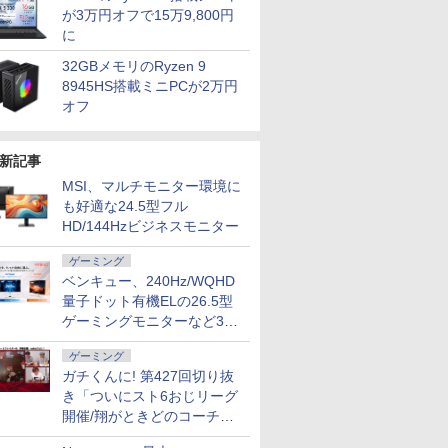
が3万円オフで15万9,800円
に
32GBメモリのRyzen 9
8945HS搭載ミニPCが2万円
オフ
新記事
MSI、マルチモニター環境に
も好適な24.5型フル
HD/144Hzビジネスモニター
ゲーミング
ベンキュー、240Hz/WQHD
量子ドット有機ELの26.5型
ゲーミングモニターなど3機
種
ゲーミング
ガチくんに! 第427回切り抜
き「ついにスト6おじリーグ
開催/翔がときどのコーチ就
任など」