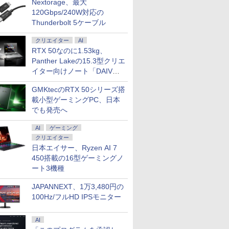
Nextorage、最大
120Gbps/240W対応の
Thunderbolt 5ケーブル
クリエイター
AI
RTX 50なのに1.53kg、
Panther Lakeの15.3型クリエ
イター向けノート「DAIV
Z5」
GMKtecのRTX 50シリーズ搭
載小型ゲーミングPC、日本
でも発売へ
AI
ゲーミング
クリエイター
日本エイサー、Ryzen AI 7
450搭載の16型ゲーミングノ
ート3機種
JAPANNEXT、1万3,480円の
100Hz/フルHD IPSモニター
AI