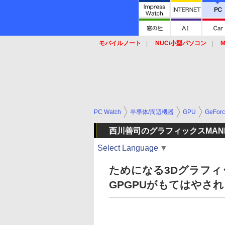
モバイルノート
NUC/小型パソコン
M
SSD
キーボード
マウス
PC Watch
半導体/周辺機器
GPU
GeFor
西川善司のグラフィックスMANI
Select Language
▼
ためになる3Dグラフィッ
GPGPUがもてはやさ