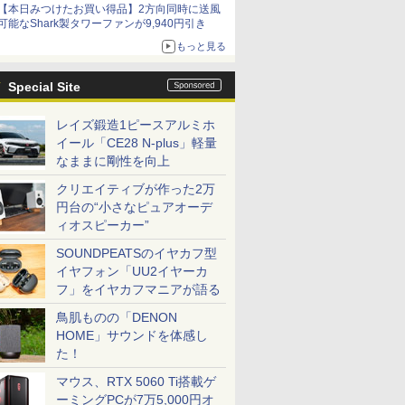
【本日みつけたお買い得品】2方向同時に送風
可能なShark製タワーファンが9,940円引き
もっと見る
Special Site
レイズ鍛造1ピースアルミホ
イール「CE28 N-plus」軽量
なままに剛性を向上
クリエイティブが作った2万
円台の“小さなピュアオーデ
ィオスピーカー”
SOUNDPEATSのイヤカフ型
イヤフォン「UU2イヤーカ
フ」をイヤカフマニアが語る
鳥肌ものの「DENON
HOME」サウンドを体感し
た！
マウス、RTX 5060 Ti搭載ゲ
ーミングPCが7万5,000円オ