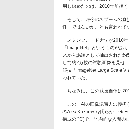
用し始めたのは、2010年前後
そして、昨今のAIブームの直接
件」ではないか、とも言われて
スタンフォード大学が2010
「ImageNet」というものが
スから課題として抽出された約5
して約2万枚の試験画像を見せ、
競技「ImageNet Large Scale V
われていた。
ちなみに、この競技自体は20
この「AIの画像認識力の優劣を
のAlex Krizhevsky氏らが、G
構成のPC)で、平均的な人間