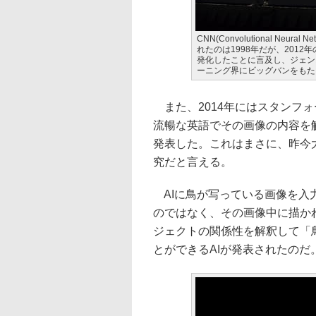
CNN(Convolutional Ne
れたのは1998年だが、2012年の
発化したことに言及し、ジェンス
ーニング界にビッグバンをもた
また、2014年にはスタンフォード
流暢な英語でその画像の内容を
発表した。これはまさに、昨今
究だと言える。
AIに鳥が写っている画像を入
のではなく、その画像中に描か
ジェクトの関係性を解釈して「
とができるAIが発表されたの