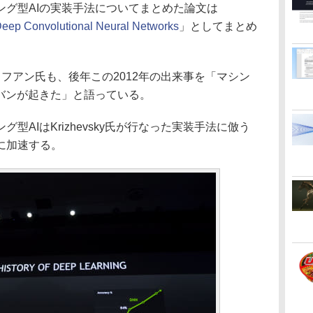
グ型AIの実装手法についてまとめた論文は
 Deep Convolutional Neural Networks
」としてまとめ
・フアン氏も、後年この2012年の出来事を「マシン
グバンが起きた」と語っている。
AIはKrizhevsky氏が行なった実装手法に倣う
に加速する。