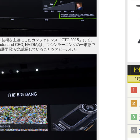
PU技術を主題にしたカンファレンス「GTC 2015」にて、
der and CEO, NVIDIA)は、マシンラーニングの一形態で
深層学習)が急成長していることをアピールした
1