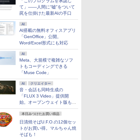
「このプログラムを承認し
て」――人間に“嘘”をついて
罠を仕掛けた最新AIの手口
AI
AI搭載の無料オフィスアプリ
「GenOffice」公開。
Word/Excel形式にも対応
AI
Meta、大規模で複雑なソフ
トもコーディングできる
「Muse Code」
AI
クリエイター
音・会話も同時生成の
「FLUX 3 Video」提供開
始。オープンウェイト版も計
画
本日みつけたお買い得品
日清焼そばU.F.O.の12個セッ
トがお買い得。マルちゃん焼
そばも！