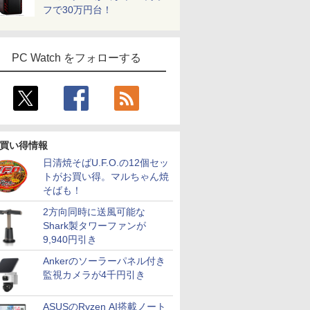
フで30万円台！
PC Watch をフォローする
買い得情報
日清焼そばU.F.O.の12個セッ
トがお買い得。マルちゃん焼
そばも！
2方向同時に送風可能な
Shark製タワーファンが
9,940円引き
Ankerのソーラーパネル付き
監視カメラが4千円引き
ASUSのRyzen AI搭載ノート