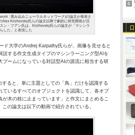
ural Network : 畳み込みニューラルネットワーク)の論文が発表さ
Alex Krizhevsky氏らの論文以降で劇的に研究開発が活
ン・フアン氏は、Krizhevsky氏らの論文が「マシンラ
らした」と表現した
大学のAndrej Karpathy氏らが、画像を見せると
解説する作文生成タイプのマシンラーニング型AIを
大ブームになっている対話型AIの源流に相当する研
力すると、単に主題としての「鳥」だけを認識する
れているすべてのオブジェクトを認識して、各オブ
鳥が木の枝に止まっています」と作文にまとめるこ
だ。この論文は以下の動画で紹介されている。