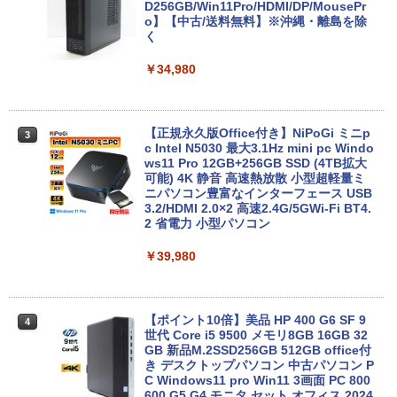
【マラソンP5倍/10%オフクーポン】中古
D256GB/Win11Pro/HDMI/DP/MousePr
￥14,990
￥594
￥1,117
2
ノートパソコン HP ProBook 450 G7 第
o】【中古/送料無料】※沖縄・離島を除
10世代 Core i5 メモリ16GB SSD256GB
く
Bluetooth HDMI カメラ Wi-Fi 15.6イン
チ Windows 11 Pro 送料無料 保証付き
￥34,980
【2026年アップグレード版】AOKIMI ワイヤ
On My Road (Stadium ver.)
HUNTER×HUNTER モノクロ版 39 (ジャンプ
レスイヤホン bluetooth イヤホン V12 小型
コミックスDIGITAL)
by Amazon 炭酸水 ラベルレス 500ml ×24本
￥33,800
軽量 ブルートゥースHi-Fi 最大36時間再生 ぶ
強炭酸水 ペットボトル 500ミリリットル (Sm
￥250
るーとゅーす コードレス ENCノイズキャン
art Basic)
￥572
セリング 自動ペアリング Type-C充電 マイク
【正規永久版Office付き】NiPoGi ミニp
3
付き 防水 タッチ式音量調整 スポーツ/通勤/通
c Intel N5030 最大3.1Hz mini pc Windo
￥1,625
学/WEB会議(ホワイト)
【★最大100%ポイント】【Office 2024
ws11 Pro 12GB+256GB SSD (4TB拡大
3
H&B】【タッチパネル×360°回転】富士
可能) 4K 静音 高速熱放散 小型超軽量ミ
BUGS LIFE
スーパーの裏でヤニ吸うふたり 9巻 (デジタル
通 LIFEBOOK U9310/第10世代 Core i5/
ニパソコン豊富なインターフェース USB
￥1,964
版ビッグガンガンコミックス)
コカ・コーラ やかんの麦茶 from 爽健美茶 ラ
メモリ:8GB/M.2 NVMe:128GB/256GB/5
3.2/HDMI 2.0×2 高速2.4G/5GWi-Fi BT4.
ベルレス 650mlPET×24本
￥250
12GB/1TB/Wi-fi/Bluetooth/13.3型/FHD/
2 省電力 小型パソコン
￥810
カメラ/USB-C/中古/ノートパソコン/タブ
Xiaomi シャオミ REDMI Buds 8 Lite ワイヤ
￥2,009
レット/Windows11
￥39,980
レスイヤホン Bluetooth 5.4 ノイズキャンセ
リング ANC 36時間再生
￥35,800
￥2,980
【ポイント10倍】美品 HP 400 G6 SF 9
4
世代 Core i5 9500 メモリ8GB 16GB 32
13.3インチ 良品 Lenovo ThinkPad X13
GB 新品M.2SSD256GB 512GB office付
4
Gen2 Type-20XJ フルHD / Windows11/
き デスクトップパソコン 中古パソコン P
高性能 AMD Ryzen 5-5650u/ 16GB/ 爆
C Windows11 pro Win11 3画面 PC 800
速NVMe式256GB-SSD/ カメラ/ 無線Wi-
600 G5 G4 モニタ セット オフィス 2024