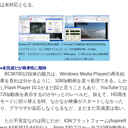
は未対応となる。
Windows XPへBCM970012の環境を構築。デ
YouTubeで720p動画を再生(BCM970012あ
バイスマネージャ、そしてIE8のアドオンの
り)。CPU使用率78%。21.04fps、
管理で、それぞれモジュールが追加されてい
493dropped。コマ落ちがありfpsも20fps程度
る
と低いがそれなりに観られる
●未完成だが将来性に期待
BCM70012自体の能力は、Windows Media Playerの再生結
果を見れば分かるように、1080p動画を楽々処理できる。しか
しFlash Player 10.1がまだβ2と言うこともあり、YouTubeでは
720p動画を表示するのがやっとのレベルだ。加えて、HD再生
モードに切り替える時、なかなか映像がスタートしなかった
り、ブラウザが反応しなくなるなど、まだまだ完成度は低い。
ただ不安定なのは同じだが、IONプラットフォーム(AspireR
evo ASR3610-A44)だと、Atom 330プロセッサで1080p動画を