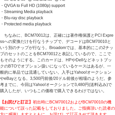
・QVGA to Full HD (1080p) support
・Streaming Media playback
・Blu-ray disc playback
・Protected media playback
ちなみに、BCM70012は、正確には著作権保護とPCI Expre
ssへの変換だけを行なうチップで、デコードはBCM70010と
いう別のチップが行なう。Broadomでは、基本的にこの2チッ
プのセットのことをBCM70012と表記しているので、ここで
もそのようにする。このカードは、HPやDellなどネットブッ
クのBTOでオプション扱いになっているケースはあるが、一
般的に単品では流通していない。入手はYahoo!オークション
やeBayとなる。3,500円前後/20ドル前後が相場のようだ。参
考までに、今回はYahoo!オークションで3,480円(送料込み)で
購入したが、いつもこの価格で購入できるわけではない。
【お詫びと訂正】
初出時にBCM70012およびBCM70010の機
能について誤った記載をしておりました。ご指摘頂いた読者の
方に感謝しますとともに、お詫びして訂正させて頂きます。