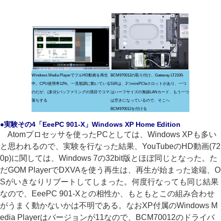
Windows Media PlayerでフルHD動画を再生
BCM970012の取り付け。Gateway LT2100-
中。CPU使用率12%。一見順調に動いている
51Rは、2つminiPCIeスロットがあり、一つ
のだが、(多分)バッファリングの境目でコマ
はハーフサイズの無線LANカード、もう一つ
落ちする
は空きになっているので、そこへ
BCM970012を付ける
●実験その4「EeePC 901-X」Windows XP Home Edition
Atomプロセッサを使ったPCとしては、Windows XPも多い
と思われるので、実験を行なった結果、YouTubeのHD動画(72
0p)に関しては、Windows 7の32bit版とほぼ同じとなった。た
だGOM PlayerでDXVAを使う再生は、再生が始まった途端、O
Sがいきなりリブートしてしまった。何度行なっても同じ結果
なので、EeePC 901-Xとの相性か、もともとこの組み合わせ
がうまく動かないかは不明である。なおXP付属のWindows M
edia Playerはバージョンが11なので、BCM70012のドライバ