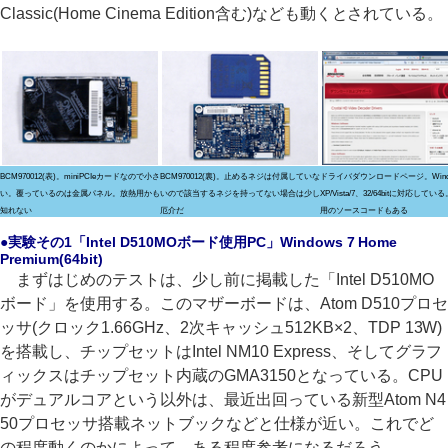
Classic(Home Cinema Edition含む)なども動くとされている。
BCM970012(表)。miniPCIeカードなので小さ
BCM970012(裏)。止めるネジは付属していな
ドライバダウンロードページ。Wind
い。覆っているのは金属パネル。放熱用かも
いので該当するネジを持ってない場合は少し
XP/Vista/7、32/64bitに対応している。
知れない
厄介だ
用のソースコードもある
●実験その1「Intel D510MOボード使用PC」Windows 7 Home
Premium(64bit)
まずはじめのテストは、少し前に掲載した「Intel D510MO
ボード」を使用する。このマザーボードは、Atom D510プロセ
ッサ(クロック1.66GHz、2次キャッシュ512KB×2、TDP 13W)
を搭載し、チップセットはIntel NM10 Express、そしてグラフ
ィックスはチップセット内蔵のGMA3150となっている。CPU
がデュアルコアという以外は、最近出回っている新型Atom N4
50プロセッサ搭載ネットブックなどと仕様が近い。これでど
の程度動くのかによって、ある程度参考になるだろう。