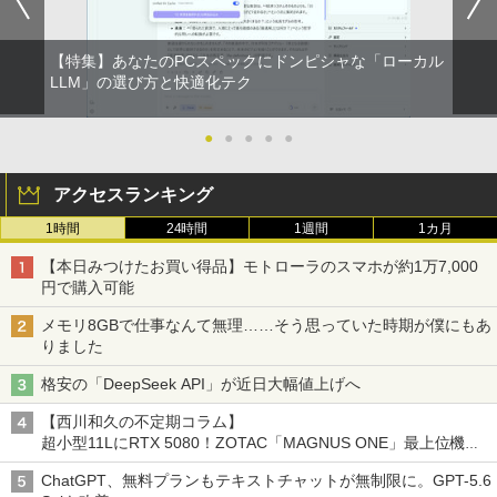
￥12,700
【特集】あなたのPCスペックにドンピシャな「ローカル
途上の王国 一号線を北上せよ モロッ
2
Yoothi 互換品 11.6インチ ASUS B1100
コ天涯編 [ 沢木耕太郎 ]
LLM」の選び方と快適化テク
2
B1100F B1100FKA BR1100 BR1100C B
R1100F BR1100FKA B1100FKA-BP135
￥2,310
4XA B1100FKA-BP0402RA 対応 1366x7
●
●
●
●
●
68 HD IPS LED LCD ディスプレイ タッ
チスクリーン タッチ機能付き液晶パネル
アクセスランキング
修理交換用液晶タッチパネル ベゼル付き
魔女と傭兵（9） 【電子書籍】[ 宮木真人
3
1時間
24時間
1週間
1カ月
￥13,800
]
【本日みつけたお買い得品】モトローラのスマホが約1万7,000
￥792
円で購入可能
モニター 27インチ 144Hz FHD pcモニタ
3
メモリ8GBで仕事なんて無理……そう思っていた時期が僕にもあ
ー フリッカーレス FullHD ブルーライト
りました
カット ノングレア ディスプレイ HDMI 1
44hz pcモニター Adaptive-Sync ブラッ
怪異の民俗学【全8巻】セット [ 小松 和
4
格安の「DeepSeek API」が近日大幅値上げへ
ク MAXZEN MJM27IC01 MJM27IC04-F
彦 ]
144 マクスゼン
【西川和久の不定期コラム】
￥25,300
超小型11LにRTX 5080！ZOTAC「MAGNUS ONE」最上位機の
￥13,480
実力を探る
ChatGPT、無料プランもテキストチャットが無制限に。GPT-5.6