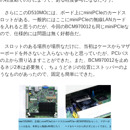
さらにこのD510MOには、ボード上にminiPCIeのカードス
ロットがある。一般的にはここにminiPCIeの無線LANカード
を入れると思うのだが、今回のBCM970012も同じminiPCIeな
ので、仕様的には問題は無く好都合だ。
スロットのある場所が場所なだけに、当初はケースからマザ
ーボードを外さないと入らないかもと思っていたが、PCIバス
の上から滑り込ますことができた。また、BCM970012を止め
るネジ2本は必要無く、ちょうどネジの位置にストッパーのよ
うなものがあったので、固定も簡単にできた。
Intel D510MO。左側にminiPCIeのカードスロ
miniPCIeへBCM970012をセット。マザーボ
ットがある。本来なら無線LAN用だろう
ードをケースから外さずにセットできた。ま