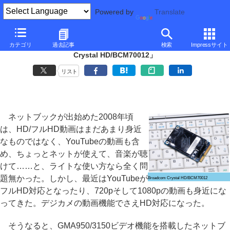
Powered by
Translate
■
西川和久の不定期コラム
■
カテゴリ
過去記事
検索
Impressサイト
ネットブックで1080p動画が観られるアクセラレータ「Broadcom
Crystal HD/BCM70012」
リスト
ネットブックが出始めた2008年頃
は、HD/フルHD動画はまだあまり身近
なものではなく、YouTubeの動画も含
め、ちょっとネットが使えて、音楽が聴
けて……と、ライトな使い方なら全く問
題無かった。しかし、最近はYouTubeが
Broadcom Crystal HD/BCM70012
フルHD対応となったり、720pそして1080pの動画も身近にな
ってきた。デジカメの動画機能でさえHD対応になった。
そうなると、GMA950/3150ビデオ機能を搭載したネットブ