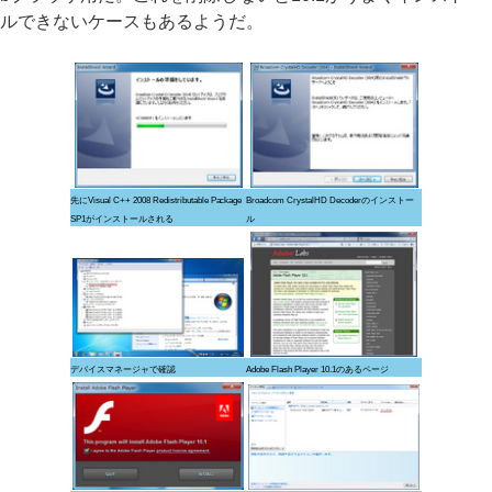
ルできないケースもあるようだ。
先にVisual C++ 2008 Redistributable Package
Broadcom CrystalHD Decoderのインストー
SP1がインストールされる
ル
デバイスマネージャで確認
Adobe Flash Player 10.1のあるページ