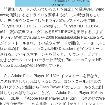
たネジ穴の部分にストッパーが付いているた
めネジは不要
問題無くカードが入っていることを確認して電源ON。Wind
owsが起動するとドライバを要求するが、この時は何もしな
い。先にダウンロードしたドライバのzipファイルを展開し、
「CrystalHD_3.1.6.32」(32bit版)と、「CrystalHD_3.1.6.64」
(64bit版)の該当フォルダにあるSETUP.EXEを実行する。まず
ドライバの前にVisual C++ 2008 Redistributable Package SP1
がインストールされ、その後ウィザードが開始、メッセージに
従い進めば「Broadcom CrystalHD Decoder」がインストール
される。デバイスマネージャを開くと、[サウンド、ビデオ、
およびゲーム コントローラー]の部分に[Broadcom CrystalHD
Video Decoder]の項目が増えている。
次にAdobe Flash Player 10.1β2のインストールを行なう。
この時注意しなければならないのは、コントロールパネルの
[プログラムと機能]からFlash Player 10のモジュールを先に削
除しなければならないことだ。「Adobe Flash Player 10 Activ
eX」はIE用、「Adobe Flash Player 10 Plugin」はその他のWe
bブラウザ用だ。これを削除しないと10.1がうまくインストー