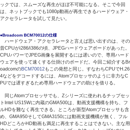
ックでは、スムーズな再生がほぼ不可能になる。そこで今回
は、ネットブックでも1080p動画が再生できるハードウェア・
アクセラレータを試して見たい。
●Broadcom BCM70012の仕様
ハードウェア・アクセラレータと言えば思い出すのは、その
昔CPUがi286/i386の頃、JPEGハードウェアボードがあった。
CPUパワーでJPEG画像を展開するには遅いので、専用ハード
ウェアを使って速くする仕掛けのボードだ。今回ご紹介するBr
oadcomの
BCM70012
もこの発想と同じ。すなわちCPUでH.26
4などをデコードするには、Atomプロセッサのように非力なC
PUでは遅すぎるため専用ハードウェアの助けを借りる。
同じAtomプロセッサでも、Zシリーズに使われるチップセッ
トIntel US15Wに内蔵のGMA500は、動画支援機構を持ち、フ
ルHDを難なく再生できる。ところが新型Atomプロセッサも含
め、GMA950そしてGMA3150には動画支援機構が無く、フル
HDどころかHD動画も満足に再生することはできない。主な用