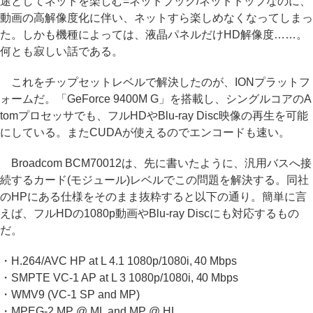
途としてネットを楽しむ=ネットブック/ネットトップなのに、
動画の高解像度化に伴い、ネットすら楽しめなくなってしまっ
た。しかも機種によっては、液晶パネルだけHD解像度……。
何とも寂しい話である。
これをチップセットレベルで解決したのが、IONプラットフ
ォームだ。「GeForce 9400M G」を搭載し、シングルコアのA
tomプロセッサでも、フルHDやBlu-ray Disc映像の再生を可能
にしている。またCUDAが使えるのでエンコードも速い。
Broadcom BCM70012は、先に書いたように、汎用バスへ接
続するカード(モジュール)レベルでこの問題を解決する。同社
のHPにある仕様をそのまま抜粋すると以下の通り。簡単に言
えば、フルHDの1080p動画やBlu-ray Discにも対応するもの
だ。
・H.264/AVC HP at L 4.1 1080p/1080i, 40 Mbps
・SMPTE VC-1 AP at L 3 1080p/1080i, 40 Mbps
・WMV9 (VC-1 SP and MP)
・MPEG-2 MP @ ML and MP @ HL