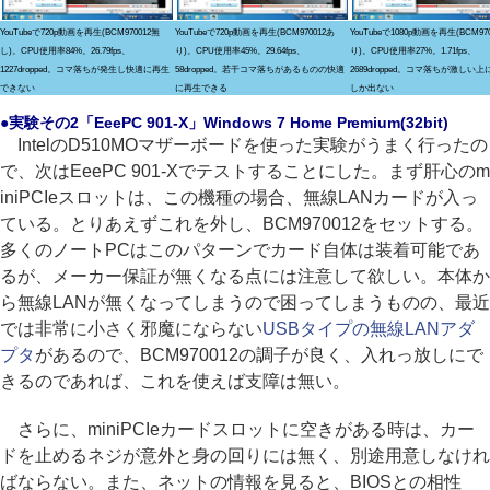
YouTubeで720p動画を再生(BCM970012無
YouTubeで720p動画を再生(BCM970012あ
YouTubeで1080p動画を再生(BCM97
し)。CPU使用率84%。26.79fps、
り)。CPU使用率45%。29.64fps、
り)。CPU使用率27%。1.71fps、
1227dropped。コマ落ちが発生し快適に再生
58dropped。若干コマ落ちがあるものの快適
2689dropped。コマ落ちが激しい上に
できない
に再生できる
しか出ない
●実験その2「EeePC 901-X」Windows 7 Home Premium(32bit)
IntelのD510MOマザーボードを使った実験がうまく行ったの
で、次はEeePC 901-Xでテストすることにした。まず肝心のm
iniPCIeスロットは、この機種の場合、無線LANカードが入っ
ている。とりあえずこれを外し、BCM970012をセットする。
多くのノートPCはこのパターンでカード自体は装着可能であ
るが、メーカー保証が無くなる点には注意して欲しい。本体か
ら無線LANが無くなってしまうので困ってしまうものの、最近
では非常に小さく邪魔にならない
USBタイプの無線LANアダ
プタ
があるので、BCM970012の調子が良く、入れっ放しにで
きるのであれば、これを使えば支障は無い。
さらに、miniPCIeカードスロットに空きがある時は、カー
ドを止めるネジが意外と身の回りには無く、別途用意しなけれ
ばならない。また、ネットの情報を見ると、BIOSとの相性