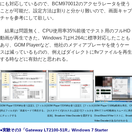
にも対応しているので、BCM970012のアクセラレータを使う
ことが可能だ。設定方法は割りと分かり難いので、画面キャプ
チャを参考にして欲しい。
結果は問題無く、CPU使用率35%前後でテスト用のフルHD
動画が再生できた。Windows 7はH.264に標準対応したことも
あり、GOM Playerなど、他社のメディアプレーヤを使うケー
スは減っているものの、例えばダイレクトにflvファイルを再生
する時などに有効だと思われる。
GOM PlayerでDXVAを使う設定1。[フィルタ]
GOM PlayerでDXVAを使う設定2。[フィルタ]
GOM Playerで1080p動画を再生。
[停止フィルタ]の「高速モードで再生する」
[カスタマイズ]のカスタム設定で[フィルタを
35%でフルHD動画をスムーズに再
にチェックする
追加]、Broadcom Video Decoderを選択する
DirectShowのFilterリストに、Broad
Video Decoderがあるのがわかる
●実験その3「Gateway LT2100-51R」Windows 7 Starter