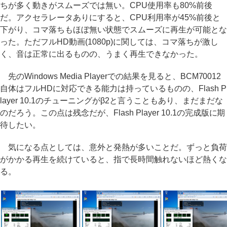
ちが多く動きがスムーズでは無い。CPU使用率も80%前後
だ。アクセラレータありにすると、CPU利用率が45%前後と
下がり、コマ落ちもほぼ無い状態でスムーズに再生が可能とな
った。ただフルHD動画(1080p)に関しては、コマ落ちが激し
く、音は正常に出るものの、うまく再生できなかった。
先のWindows Media Playerでの結果を見ると、BCM70012
自体はフルHDに対応できる能力は持っているものの、Flash P
layer 10.1のチューニングがβ2と言うこともあり、まだまだな
のだろう。この点は残念だが、Flash Player 10.1の完成版に期
待したい。
気になる点としては、意外と発熱が多いことだ。ずっと負荷
がかかる再生を続けていると、指で長時間触れないほど熱くな
る。