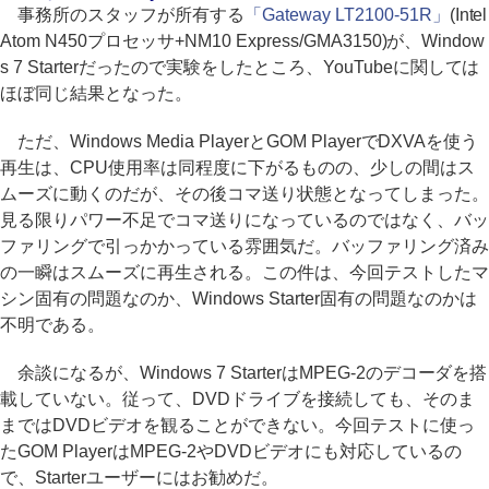
事務所のスタッフが所有する
「Gateway LT2100-51R」
(Intel
Atom N450プロセッサ+NM10 Express/GMA3150)が、Window
s 7 Starterだったので実験をしたところ、YouTubeに関しては
ほぼ同じ結果となった。
ただ、Windows Media PlayerとGOM PlayerでDXVAを使う
再生は、CPU使用率は同程度に下がるものの、少しの間はス
ムーズに動くのだが、その後コマ送り状態となってしまった。
見る限りパワー不足でコマ送りになっているのではなく、バッ
ファリングで引っかかっている雰囲気だ。バッファリング済み
の一瞬はスムーズに再生される。この件は、今回テストしたマ
シン固有の問題なのか、Windows Starter固有の問題なのかは
不明である。
余談になるが、Windows 7 StarterはMPEG-2のデコーダを搭
載していない。従って、DVDドライブを接続しても、そのま
まではDVDビデオを観ることができない。今回テストに使っ
たGOM PlayerはMPEG-2やDVDビデオにも対応しているの
で、Starterユーザーにはお勧めだ。