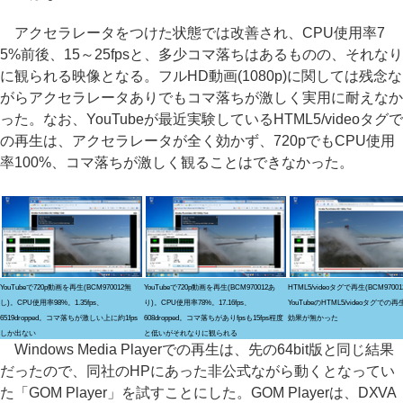
アクセラレータをつけた状態では改善され、CPU使用率7
5%前後、15～25fpsと、多少コマ落ちはあるものの、それなり
に観られる映像となる。フルHD動画(1080p)に関しては残念な
がらアクセラレータありでもコマ落ちが激しく実用に耐えなか
った。なお、YouTubeが最近実験しているHTML5/videoタグで
の再生は、アクセラレータが全く効かず、720pでもCPU使用
率100%、コマ落ちが激しく観ることはできなかった。
YouTubeで720p動画を再生(BCM970012無
YouTubeで720p動画を再生(BCM970012あ
HTML5/videoタグで再生(BCM9700
し)。CPU使用率98%。1.35fps、
り)。CPU使用率78%。17.16fps、
YouTubeのHTML5/videoタグでの
6519dropped。コマ落ちが激しい上に約1fps
608dropped。コマ落ちがありfpsも15fps程度
効果が無かった
しか出ない
と低いがそれなりに観られる
Windows Media Playerでの再生は、先の64bit版と同じ結果
だったので、同社のHPにあった非公式ながら動くとなってい
た「GOM Player」を試すことにした。GOM Playerは、DXVA