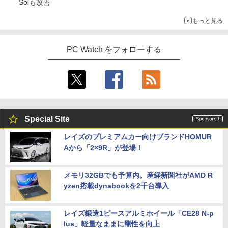
Solも改善
リラックマ・日めくり（2027年1月始ま
5
＼本日限定500円値下げ／＼楽天1位！20
4
りカレンダー）
もっと見る
26年最新の超軽量超薄型／モバイルモニ
ター 15.6インチ フルHD 4K 144Hz タッ
￥3,960
チパネル バッテリー内蔵 無線接続 12モ
PC Watch をフォローする
デル選択 非光沢 IPSパネル Type-C HDM
I 軽量 薄型 リモートワーク ディスプレイ
持ち運び ポータブルモニター
￥12,480
Special Site
Dell Technologies P2422H プロフェッ
5
ショナルシリーズ 23.8インチワイドモニ
レイズのプレミアムカー向けブランドHOMUR
タ / 1920×1080 / HDMI、VGA、Display
Aから「2×9R」が登場！
Port / ブラック（スタンド一部:シルバ
ー）中古モニター 送料無料 3か月保証付
き0830-1
メモリ32GBでも予算内。産経新聞社がAMD R
￥14,800
yzen搭載dynabookを2千台導入
レイズ鍛造1ピースアルミホイール「CE28 N-p
lus」軽量なままに剛性を向上