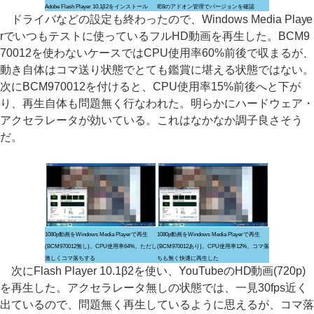
Adobe Flash Player 10.1β2をインストール
IE8のアドオン管理でバージョンを確認
ドライバなどの設定も終わったので、Windows Media Playe
rでいつもテストに使っているフルHD動画を再生した。BCM9
70012を使わないケースではCPU使用率60%前後で収まるが、
動き自体はコマ送り状態でとても鑑賞に堪える状態ではない。
次にBCM970012を付けると、CPU使用率15%前後へと下が
り、再生自体も問題無く行なわれた。明らかにハードウェア・
アクセラレータが効いている。これはなかなか調子良さそう
だ。
1080p動画をWindows Media Playerで再生
1080p動画をWindows Media Playerで再生
(BCM970012無し)。CPU使用率64%。ただし
(BCM970012あり)。CPU使用率12%。コマ落
激しくコマ落ちする
ちも無く快適に再生した
次にFlash Player 10.1β2を使い、YouTubeのHD動画(720p)
を再生した。アクセラレータ無しの状態では、一見30fps近く
出ているので、問題無く再生しているように思えるが、コマ落