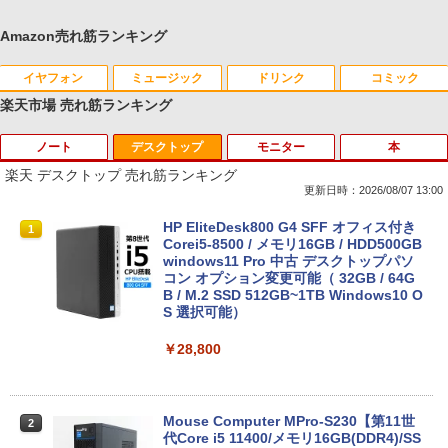
Amazon売れ筋ランキング
イヤフォン
ミュージック
ドリンク
コミック
楽天市場 売れ筋ランキング
ノート
デスクトップ
モニター
本
Anker Soundcore P40i オフホワイト
BRUCE WAYNE feat. Flo Milli, ATL Jacob
【Amazon.co.jp限定】 い・ろ・は・す 2L P
薬屋のひとりごと 17巻 (デジタル版ビッグガ
[Explicit]
ET ラベルレス ×8本
ンガンコミックス)
楽天 デスクトップ 売れ筋ランキング
￥7,990
更新日時：2026/08/07 13:00
￥250
￥1,112
￥770
【楽天1位常連】【新品】 2026年最新モ
HP EliteDesk800 G4 SFF オフィス付き
1
1
デル ノートパソコン パソコン JIS 日本
Corei5-8500 / メモリ16GB / HDD500GB
語キーボード 第14世代CPU搭載 Windo
windows11 Pro 中古 デスクトップパソ
Anker Soundcore P31i ブラック
BRUCE WAYNE feat. Flo Milli, ATL Jacob
by Amazon 天然水 ラベルレス 500ml ×24本
異世界居酒屋「のぶ」(22) (角川コミックス・
ws11 第13世代CPU搭載 14.1/15.6インチ
コン オプション変更可能（ 32GB / 64G
[Explicit]
富士山の天然水 バナジウム含有 水 ミネラル
エース)
ワイド液晶 フルHD cpu N95/N5095/N34
B / M.2 SSD 512GB~1TB Windows10 O
ウォーター ペットボトル 静岡県産 500ミリリ
50 メモリ 8GB 12GB 16GB 32GB SSD
S 選択可能）
￥5,990
ットル (Smart Basic)
128GB 256GB 512GB 1TB USB3.0 初期
￥250
￥832
設定済
￥28,800
￥1,380
￥33,680
Anker Soundcore Liberty 5 ミッドナイトブ
On My Road (Stadium ver.)
ONE PIECE モノクロ版 115 (ジャンプコミッ
ラック
クスDIGITAL)
by Amazon 天然水ラベルレス 2L×9本
Mouse Computer MPro-S230【第11世
2
代Core i5 11400/メモリ16GB(DDR4)/SS
￥250