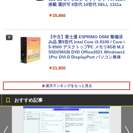
Fi6/ Office付き/ Win11【中古ノートパソ
搭載 選択可 8世代 10世代 DELL 1311a
コン 中古パソコン 中古PC】税込送料無
料 あす楽対応 当日発送
￥35,860
￥34,990
【中古】富士通 ESPRIMO D588 整備済
5
み品 第9世代 Intel Core i3-9100 / Core i
【中古】【極軽極薄】東芝 dynabook G
5-9500 デスクトップPC メモリ8GB M.2
5
83 13.3型FHD(1920x1080)液晶 第11世
SSD256GB DVD Office2021 Windows1
代Core i5/ 8GB / SSD256GB / Webカメ
1Pro DVI-D DisplayPort パソコン単体
ラ内蔵 / USB Type-C / HDMI / 無線LAN
Bluetooth / Win11 Pro搭載 /Office 202
￥21,800
4 H&B / Aランク
￥38,500
楽天ランキングをもっと見る
おすすめ記事
DELL デル・テクノロジーズ Dell Pro 2
角川まんが学習シリーズ 世界の歴史
1
1
3.8 ディスプレイ E2425HM 【法人限
全20巻定番セット [ 羽田 正 ]
定】【NE直】
￥24,200