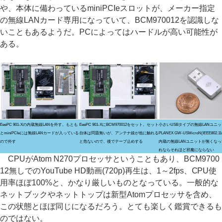
や、本体に備わっているminiPCIeスロットが、メーカー指定
の無線LANカード専用になっていて、BCM970012を認識しな
いこともあるようだ。PCによってはハードルが高い可能性が
ある。
EeePC 901-Xの内蔵無線LANを外す。もとも
EeePC 901-XにBCM970012をセット。セット
小さいUSBタイプの無線LANユニ
とminiPCIeには無線LANカードが入っている
自体は問題無いが、アンテナ線が他に触れる
PLANEX GW-USMicroN(IEEE802.
ので外す
と危ないので、後でテープ止めする
内蔵の無線LANユニットが無くな
れならそれほど邪魔にならない
CPUがAtom N270プロセッサということもあり、BCM9700
12無しでのYouTube HD動画(720p)再生は、1～2fps、CPU使
用率ほぼ100%と、かなり厳しいものとなっている。一般的な
ネットブックやネットトップは新型Atomプロセッサを含め、
この状態とほぼ同じになるだろう。とても楽しく鑑賞できるも
のではない。