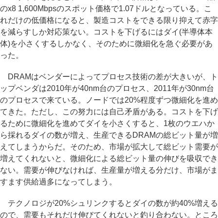
のx8 1,600Mbpsのスポット価格で1.07ドルとなっている。こ
れだけの低価格になると、製造コストをできる限り抑えて赤字
を減らすしか対応策ない。コストを下げるにはダイ(半導体本
体)を小さくするしかなく、そのために微細化を急ぐ必要があ
った。
DRAMはベンダーによってプロセス技術の差が大きいが、ト
ップベンダは2010年が40nm台のプロセス、2011年が30nm台
のプロセスで来ている。ノードでは20%程度ずつ微細化を進め
てきた。ただし、この努力には自己矛盾がある。コストを下げ
るために微細化を進めてダイを小さくすると、1枚のウエハか
ら採れるダイの数が増え、生産できるDRAMの総ビット量が増
えてしまうからだ。そのため、市場が拡大して総ビット需要が
増えてくれないと、微細化による総ビット量の伸びを吸収でき
ない。需要が伸びなければ、生産量が増える分だけ、市場がま
すます供給過多になってしまう。
テクノロジが20%シュリンクするとダイの数が約40%増える
ので、需要もそれだけ伸びてくれないと釣り合わない。ところ