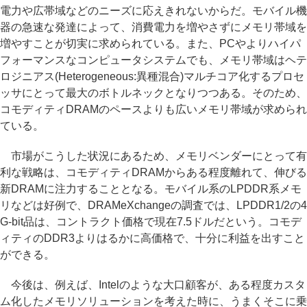
電力や広帯域などのニーズに応えきれないからだ。モバイル機
器の急速な発達によって、消費電力を増やさずにメモリ帯域を
増やすことが切実に求められている。また、PCやよりハイパ
フォーマンスなコンピュータシステムでも、メモリ帯域はヘテ
ロジニアス(Heterogeneous:異種混合)マルチコア化するプロセ
ッサにとって最大のボトルネックとなりつつある。そのため、
コモディティDRAMのペースよりも広いメモリ帯域が求められ
ている。
市場がこうした状況にあるため、メモリベンダーにとって有
利な戦略は、コモディティDRAMからある程度離れて、伸びる
新DRAMに注力することとなる。モバイル系のLPDDR系メモ
リなどは好例で、DRAMeXchangeの調査では、LPDDR1/2の4
G-bit品は、コントラクト価格で現在7.5ドルだという。コモデ
ィティのDDR3よりはるかに高価格で、十分に利益を出すこと
ができる。
今後は、例えば、Intelのような大口顧客が、ある程度カスタ
ム化したメモリソリューションを考えた時に、うまくそこに乗