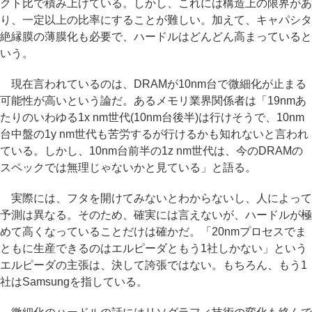
クト比で積み上げている。しかし、これには構造上の限界があ
り、一定以上の比率にすることが難しい。加えて、キャパシタ
絶縁膜の薄膜化も必要で、ハードルはどんどん高まっていると
いう。
現在言われているのは、DRAMが10nm台で微細化が止まる
可能性が高いという論だ。あるメモリ業界関係者は「19nmあ
たりのいわゆる1x nm世代(10nm台後半)は行けそうで、10nm
台中盤の1y nm世代も苦労するが行けるかも知れないと言われ
ている。しかし、10nm台前半の1z nm世代は、今のDRAMの
スペックでは無理じゃないかと見ている」と語る。
実際には、フタを開けてみないとわからないし、人によって
予測は異なる。そのため、確実には言えないが、ハードルが極
めて高くなっていることだけは確かだ。「20nmプロセスでま
ともに生産できるのはエルピーダともう1社しかない」という
エルピーダの主張は、決して誇張ではない。もちろん、もう1
社はSamsungを指している。