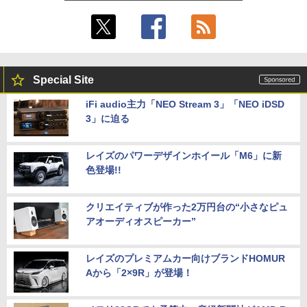
内蔵 Type-C/HDMI 接続 PS5/Switch/PC/
スマホ対応 MFP156T1F
￥8,999
Special Site
【楽天1位!1,600円OFFクーポン 8/4 20:
5
iFi audio主力「NEO Stream 3」「NEO iDSD
00-8/11 01:59】Xiaomi Monitor A24i 20
3」に迫る
26 ディスプレイ 1080P 23.8インチ 144
Hzリフレッシュレート sRGB99% 1670
万色 300nits ΔE＜1 低ブルーライト 大
画面 TÜV認証 目にやさしい 調整可能な
レイズのパワーデザインホイール「M6」に新
スタンド VESA
色登場!!
￥12,580
クリエイティブが作った2万円台の“小さなピュ
アオーディオスピーカー”
レイズのプレミアムカー向けブランドHOMUR
Aから「2×9R」が登場！