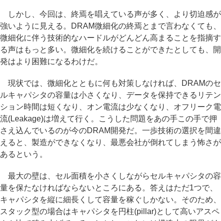
しかし、今回は、終焉を唱えている声が多く、より切迫感が
強いように見える。DRAM微細化の終焉とまで言わなくても、
微細化に伴う技術的なハードルがどんどん高まることを指摘す
る声はもっと多い。微細化を続けることができたとしても、開
発はより困難になるわけだ。
現状では、微細化とともに何も対策しなければ、DRAMのセ
ルキャパシタの容量は小さくなり、データを保持できるリテン
ション時間は短くなり、オン電流は少なくなり、オフリーク電
流(Leakage)は増えて行く。こうした問題をあの手この手で押
さえ込んでいるのが今のDRAM開発だ。一歩技術の選択を間違
えると、製造ができなくなり、最悪会社が倒れてしまう怖さが
あるという。
最大の壁は、セル面積を小さくしながらセルキャパシタの容
量を保たなければならないところにある。答えはただ1つで、
キャパシタを縦に細長くして容量を稼ぐしかない。そのため、
スタック型の場合はキャパシタを円柱(pillar)として高いアスペ