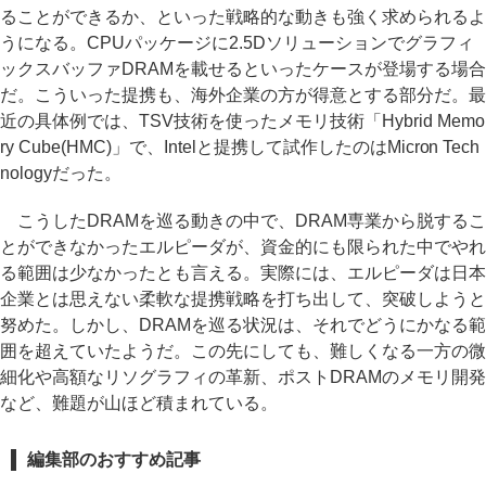
ることができるか、といった戦略的な動きも強く求められるよ
うになる。CPUパッケージに2.5Dソリューションでグラフィ
ックスバッファDRAMを載せるといったケースが登場する場合
だ。こういった提携も、海外企業の方が得意とする部分だ。最
近の具体例では、TSV技術を使ったメモリ技術「Hybrid Memo
ry Cube(HMC)」で、Intelと提携して試作したのはMicron Tech
nologyだった。
こうしたDRAMを巡る動きの中で、DRAM専業から脱するこ
とができなかったエルピーダが、資金的にも限られた中でやれ
る範囲は少なかったとも言える。実際には、エルピーダは日本
企業とは思えない柔軟な提携戦略を打ち出して、突破しようと
努めた。しかし、DRAMを巡る状況は、それでどうにかなる範
囲を超えていたようだ。この先にしても、難しくなる一方の微
細化や高額なリソグラフィの革新、ポストDRAMのメモリ開発
など、難題が山ほど積まれている。
編集部のおすすめ記事