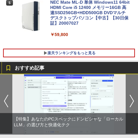
￥17,800
NEC Mate ML-D 単体 Windows11 64bit
5
HDMI Core i5 12400 メモリー16GB 高
速SSD256GB+HDD500GB DVDマルチ
デスクトップパソコン【中古】【30日保
【1500円OFFクーポン】【テンキー&Wi
証】20007027
5
-Fi】ノートパソコン 15.6インチ SSD128
GB メモリ8GB Core i3 第8世代 Micros
￥59,800
oft Office付き Windows11 Lenovo Thi
nkpad L580 中古ノートパソコン PC パ
ソコン 中古ノートPC 中古PC SSD1TB
楽天ランキングをもっと見る
メモリ16GB 中古パソコン レノボ
￥21,800
おすすめ記事
NEC AS223WM 液晶モニター 21.5イン
宇宙兄弟（46） 【電子書籍】[ 小山宙哉
1
1
チワイド 白 ホワイト 1920×1080 （フル
]
HD）TN 白色LEDバックライト ミニ D-s
ub VGA HDMI ディスプレイ PS4 switch
￥1,131
対応 スイッチ 【中古】
￥5,200
【特集】あなたのPCスペックにドンピシャな「ローカル
DVD付 学研まんが NEW日本の歴史
LLM」の選び方と快適化テク
2
4大特典付き全14巻セット [ 大石 学 ]
中古モニター | 液晶ディスプレイ | PHILI
2