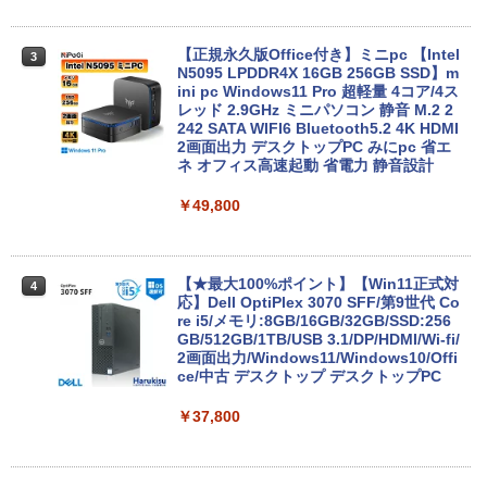
【2026年アップグレード版】AOKIMI ワイヤ
On My Road (Stadium ver.)
HUNTER×HUNTER モノクロ版 39 (ジャンプ
￥9,999
レスイヤホン bluetooth イヤホン V12 小型
コミックスDIGITAL)
by Amazon 天然水ラベルレス 2L×9本
軽量 ブルートゥースHi-Fi 最大36時間再生 ぶ
【正規永久版Office付き】ミニpc 【Intel
￥250
3
るーとゅーす コードレス ENCノイズキャン
N5095 LPDDR4X 16GB 256GB SSD】m
￥572
￥1,117
セリング 自動ペアリング Type-C充電 マイク
ini pc Windows11 Pro 超軽量 4コア/4ス
付き 防水 タッチ式音量調整 スポーツ/通勤/通
超得1,000円OFF｜新生活応援 豪華特典
レッド 2.9GHz ミニパソコン 静音 M.2 2
3
学/WEB会議(ホワイト)
付き｜最新OS対応 第8世代｜最大180日
242 SATA WIFI6 Bluetooth5.2 4K HDMI
保証｜Core i3 第8世代｜中古ノートパソ
2画面出力 デスクトップPC みにpc 省エ
On My Road (Stadium ver.)
スーパーの裏でヤニ吸うふたり 9巻 (デジタル
コン Windows11 office付き｜中古ノー
ネ オフィス高速起動 省電力 静音設計
￥1,964
版ビッグガンガンコミックス)
【Amazon.co.jp限定】 伊藤園 磨かれて、澄
トパソコン 15.6 テンキー付き｜ノートパ
みきった日本の水 2L 8本 ラベルレス [ ケース
￥250
ソコン Microsoft Office付き｜ノートパ
￥49,800
] [ 水 ] [ ペットボトル ] [ 箱買い ] [ ストック
￥810
ソコンWindows11 第8世代
Xiaomi シャオミ REDMI Buds 8 Lite ワイヤ
] [ 水分補給 ]
レスイヤホン Bluetooth 5.4 ノイズキャンセ
￥19,800
リング ANC 36時間再生
￥998
【★最大100%ポイント】【Win11正式対
4
応】Dell OptiPlex 3070 SFF/第9世代 Co
￥3,480
re i5/メモリ:8GB/16GB/32GB/SSD:256
【今だけ】全品ポイント10倍 お買い物マ
GB/512GB/1TB/USB 3.1/DP/HDMI/Wi-fi/
4
ラソン★8/4～8/11★中古パソコン ノー
2画面出力/Windows11/Windows10/Offi
トPC NEC VersaPro VX-4 PC-VKT16XZ
ce/中古 デスクトップ デスクトップPC
G4 Core i5 8250U メモリ8GB / 16GB 中
古SSD 2.5インチ128GB / 256GB / 512G
￥37,800
B Windows11 Pro 64bit【送料無料】
【1年保証】