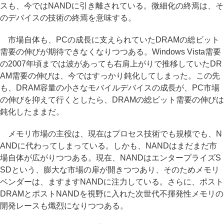
スも、今ではNANDに引き離されている。微細化の終焉は、そ
のデバイスの技術の終焉を意味する。
市場自体も、PCの成長に支えられていたDRAMの総ビット
需要の伸びが期待できなくなりつつある。Windows Vista需要
の2007年頃までは波があっても右肩上がりで推移していたDR
AM需要の伸びは、今ではすっかり鈍化してしまった。この先
も、DRAM容量の小さなモバイルデバイスの成長が、PC市場
の伸びを抑えて行くとしたら、DRAMの総ビット需要の伸びは
鈍化したままだ。
メモリ市場の主役は、現在はプロセス技術でも規模でも、N
ANDに代わってしまっている。しかも、NANDはまだまだ市
場自体が広がりつつある。現在、NANDはエンタープライズS
SDという、膨大な市場の扉が開きつつあり、そのためメモリ
ベンダーは、ますますNANDに注力している。さらに、ポスト
DRAMとポストNANDを視野に入れた次世代不揮発性メモリの
開発レースも熾烈になりつつある。