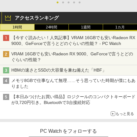
PS | 243V5QHABA/11 | 23.6インチワイ
●
●
●
●
●
￥21,560
ド 1920×1080(フルHD) | LEDバックライ
ト | スピーカー内蔵 | 3系統入力(VGA・D
アクセスランキング
VI-D・HDMI) | VGAケーブル・電源ケー
ブル付属【30日保証】
オレンジページ 2026 10/17号増刊＜グレ
3
1時間
24時間
1週間
1カ月
ー＞ [雑誌]
￥5,980
【今すぐ読みたい！人気記事】VRAM 16GBでも安いRadeon RX
￥1,689
9000、GeForceで言うとどのぐらいの性能？ - PC Watch
VRAM 16GBでも安いRadeon RX 9000、GeForceで言うとどの
【ポイント最大28倍】 lenovo モニター
3
ぐらいの性能？
L22-4e 21.5インチ ワイド フルHD 1920
×1080 IPS 4ms 250nit リフレッシュレー
ハヤブサ消防団 森へつづく道 [ 池井戸 潤
4
HBMの速さとSSDの大容量を兼ね備えた「HBF」
ト 100Hz HDMI VGA D-Sub チルト VES
]
A規格 67D5KAC6JP レノボ ディスプレ
メモリ8GBで仕事なんて無理……そう思っていた時期が僕にもあ
イ 液晶モニター 【展示品特価】
￥2,200
りました
￥8,980
【本日みつけたお買い得品】ロジクールのコンパクトキーボード
が3,720円引き。Bluetoothで3台接続対応
角川まんが学習シリーズ 日本の歴史
5
もっと見る
【お買い物マラソ開催中！P最大31.5%還
4
全16巻+別巻5冊定番セット [ 山本 博文
元】五年保証 白 モバイルモニター 15.6
]
インチ FHD 1920×1080 1080P Fast IPS
PC Watch をフォローする
パネル PU保護カバー付き 非光沢 1200:1
￥23,760
高コントラスト 超軽量 640g スピーカー