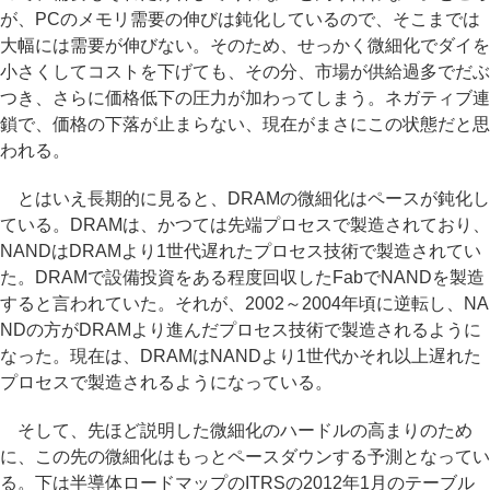
が、PCのメモリ需要の伸びは鈍化しているので、そこまでは
大幅には需要が伸びない。そのため、せっかく微細化でダイを
小さくしてコストを下げても、その分、市場が供給過多でだぶ
つき、さらに価格低下の圧力が加わってしまう。ネガティブ連
鎖で、価格の下落が止まらない、現在がまさにこの状態だと思
われる。
とはいえ長期的に見ると、DRAMの微細化はペースが鈍化し
ている。DRAMは、かつては先端プロセスで製造されており、
NANDはDRAMより1世代遅れたプロセス技術で製造されてい
た。DRAMで設備投資をある程度回収したFabでNANDを製造
すると言われていた。それが、2002～2004年頃に逆転し、NA
NDの方がDRAMより進んだプロセス技術で製造されるように
なった。現在は、DRAMはNANDより1世代かそれ以上遅れた
プロセスで製造されるようになっている。
そして、先ほど説明した微細化のハードルの高まりのため
に、この先の微細化はもっとペースダウンする予測となってい
る。下は半導体ロードマップのITRSの2012年1月のテーブル