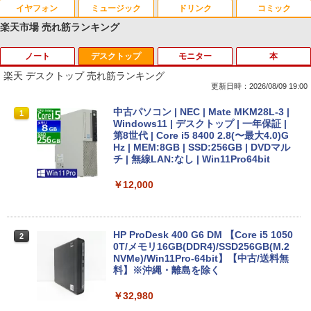
イヤフォン
ミュージック
ドリンク
コミック
楽天市場 売れ筋ランキング
ノート
デスクトップ
モニター
本
Anker Soundcore P40i オフホワイト
BRUCE WAYNE feat. Flo Milli, ATL Jacob
【Amazon.co.jp限定】 い・ろ・は・す 2L P
薬屋のひとりごと 17巻 (デジタル版ビッグガ
[Explicit]
ET ラベルレス ×8本
ンガンコミックス)
楽天 デスクトップ 売れ筋ランキング
￥7,990
更新日時：2026/08/09 19:00
￥250
￥1,112
￥770
【ノートPC用】【あんしん3ヶ月に延長
中古パソコン | NEC | Mate MKM28L-3 |
1
1
保証】通常付属している30日の保証期間
Windows11 | デスクトップ | 一年保証 |
が3ヶ月に延長されます。【単品購入・併
第8世代 | Core i5 8400 2.8(〜最大4.0)G
Anker Soundcore P31i ブラック
BRUCE WAYNE feat. Flo Milli, ATL Jacob
by Amazon 天然水 ラベルレス 500ml ×24本
異世界居酒屋「のぶ」(22) (角川コミックス・
用不可※レビューキャンペーンは除く /
Hz | MEM:8GB | SSD:256GB | DVDマル
[Explicit]
富士山の天然水 バナジウム含有 水 ミネラル
エース)
ノートパソコン専用】
チ | 無線LAN:なし | Win11Pro64bit
ウォーター ペットボトル 静岡県産 500ミリリ
￥5,990
ットル (Smart Basic)
￥250
￥832
￥1,000
￥12,000
￥1,380
Anker Soundcore Liberty 5 ミッドナイトブ
見知らぬ糸
ONE PIECE モノクロ版 115 (ジャンプコミッ
【期間限定★新品無線マウス付】中古ノ
HP ProDesk 400 G6 DM 【Core i5 1050
2
2
ラック
クスDIGITAL)
by Amazon 炭酸水 ラベルレス 500ml ×24本
ートパソコン Windows11 Office2019搭
0T/メモリ16GB(DDR4)/SSD256GB(M.2
強炭酸水 ペットボトル 500ミリリットル (Sm
載 15.6型 テンキー付き Celeron 第8世代
NVMe)/Win11Pro-64bit】【中古/送料無
￥250
art Basic)
Core i3 Core i5 メモリ4GB/16GB SSD1
料】※沖縄・離島を除く
￥14,990
￥594
28GB～1TB Webカメラ DVD 無線LAN
店長おまかせPC 初期設定済 送料無料
￥1,625
￥32,980
【中古】