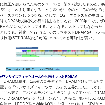
に修正が加えられたものをベースに一部を補完したものだ。実
際にはこれより速くなることも多いが、今のところの予想では
ペースダウンしつつある。そして、10nmプロセス台の中盤以
降でDRAMの微細化が行き詰まるとすると、2020年までにはD
RAMの進化がストップすることになる。ストップしなかった
としても、鈍化して行けば、そのうちポストDRAMを狙うメモ
リ技術(STT-RAMなど?)が追いついて来る可能性が高い。
DRAMのプロセス技術と容量世代ロードマップ(PDF版は
こちら
)
●ワンサイズフィッツオールから抜けつつあるDRAM
DRAMは長年、1品種のコモディティDRAMだけが市場を支
配する「ワンサイズフィッツオール」の世界だった。しかし、
ここへ来て、モバイルデバイスの成長によってモバイルDRAM
へとDRAMの多様化が加速し始めた。さらに、モバイルDRAM
自体が、LPDDR系とWide I/O系に分化しつつあり、DRAMは