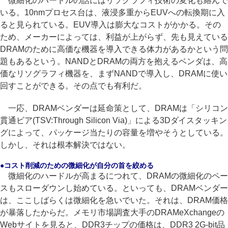
微細化のハードルの話にはリソグラフィ技術の変化も絡んで
いる。10nmプロセス台は、液浸多重からEUVへの転換期に入
ると見られている。EUV導入は膨大なコストがかかる。その
ため、メーカーによっては、利益が上がらず、先も見えている
DRAMのために高価な機器を導入できる体力があるかという問
題もあるという。NANDとDRAMの両方を抱えるベンダは、高
価なリソグラフィ機器を、まずNANDで導入し、DRAMに使い
回すことができる。その点でも有利だ。
一応、DRAMベンダーは延命策として、DRAMは「シリコン
貫通ビア(TSV:Through Silicon Via)」による3Dダイスタッキン
グによって、パッケージ当たりの容量を増やそうとしている。
しかし、それは根本解決ではない。
●コスト削減のための微細化が自分の首を絞める
微細化のハードルが高まるにつれて、DRAMの微細化のペー
スもスローダウンし始めている。といっても、DRAMベンダー
は、ここしばらくは微細化を急いでいた。それは、DRAM価格
が暴落したからだ。メモリ市場調査大手のDRAMeXchangeの
Webサイトを見ると、DDR3チップの価格は、DDR3 2G-bit品