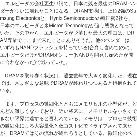
エルピーダの会社更生申請で、日本に残る最後のDRAMベン
ダーがついに崩れたことになる。DRAM市場は、上位2強のSa
msung Electronicsと、Hynix Semiconductorの韓国勢2社を、
日本のエルピーダと米Micron Technologyが追う態勢となって
いた。その中から、エルピーダが脱落した最大の理由は、DR
AM専業でここまで来たことにありそうだ。他のベンダーは、
いずれもNANDフラッシュを持っている(合弁も含めて)のに、
エルピーダだけがDRAMオンリー(NANDを開発し始めたが間
に合わなかった)で戦っていた。
DRAMを取り巻く状況は、過去数年で大きく変化した。現在
では、さまざまな意味でDRAMが終わりつつあると指摘されて
いる。
まず、プロセスの微細化とともにメモリセルの小型化が、ど
んどん難しくなっており、近い将来に、メモリセルを小さくで
きない限界に達すると言われている。メモリは、プロセス技術
の微細化による大容量化と低コスト化でドライブされて来た
が、DRAMではその流れが終わろうとしている。微細化のペー