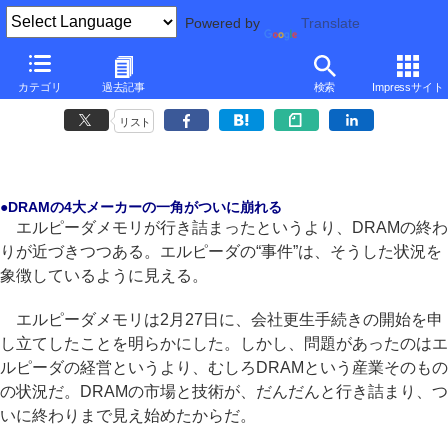
Powered by
Translate
■
後藤弘茂のWeekly海外ニュース
■
カテゴリ
過去記事
検索
Impressサイト
エルピーダメモリの行き詰まりはDRAMの終焉の象徴か
リスト
●DRAMの4大メーカーの一角がついに崩れる
エルピーダメモリが行き詰まったというより、DRAMの終わ
りが近づきつつある。エルピーダの“事件”は、そうした状況を
象徴しているように見える。
エルピーダメモリは2月27日に、会社更生手続きの開始を申
し立てしたことを明らかにした。しかし、問題があったのはエ
ルピーダの経営というより、むしろDRAMという産業そのもの
の状況だ。DRAMの市場と技術が、だんだんと行き詰まり、つ
いに終わりまで見え始めたからだ。