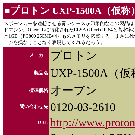
■プロトン UXP-1500A（仮称
スポーツカーを連想させる青いケースが印象的なこの製品は
ドマシン。OpenGLに特化されたELSA GLoria III 64と高水準な音質
と1GB（PC800 256MB×4）ものメモリを搭載する、ま
ージを損なうことなく表現してくれるだろう。
プロトン
メーカー
UXP-1500A（
製品名
オープン
標準価格
0120-03-2610
問い合わせ先
http://www.proton
URL